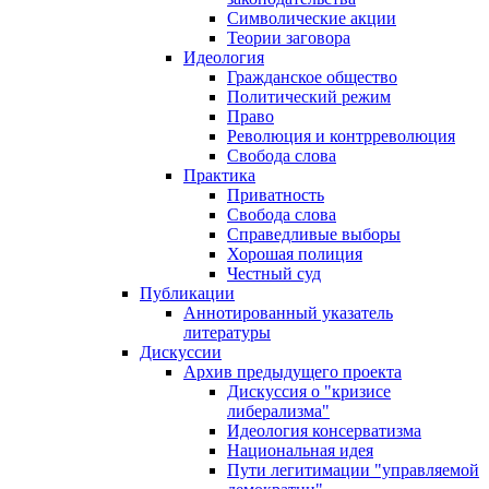
Символические акции
Теории заговора
Идеология
Гражданское общество
Политический режим
Право
Революция и контрреволюция
Свобода слова
Практика
Приватность
Свобода слова
Справедливые выборы
Хорошая полиция
Честный суд
Публикации
Аннотированный указатель
литературы
Дискуссии
Архив предыдущего проекта
Дискуссия о "кризисе
либерализма"
Идеология консерватизма
Национальная идея
Пути легитимации "управляемой