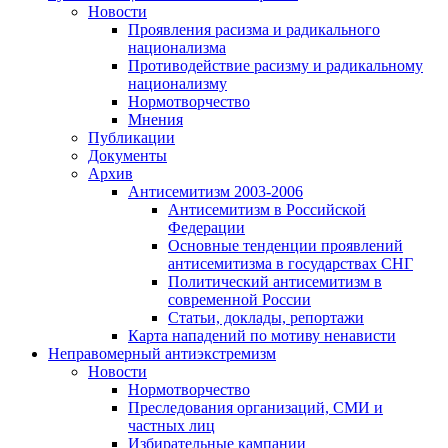
Новости
Проявления расизма и радикального
национализма
Противодействие расизму и радикальному
национализму
Нормотворчество
Мнения
Публикации
Документы
Архив
Антисемитизм 2003-2006
Антисемитизм в Российской
Федерации
Основные тенденции проявлений
антисемитизма в государствах СНГ
Политический антисемитизм в
современной России
Статьи, доклады, репортажи
Карта нападений по мотиву ненависти
Неправомерный антиэкстремизм
Новости
Нормотворчество
Преследования организаций, СМИ и
частных лиц
Избирательные кампании