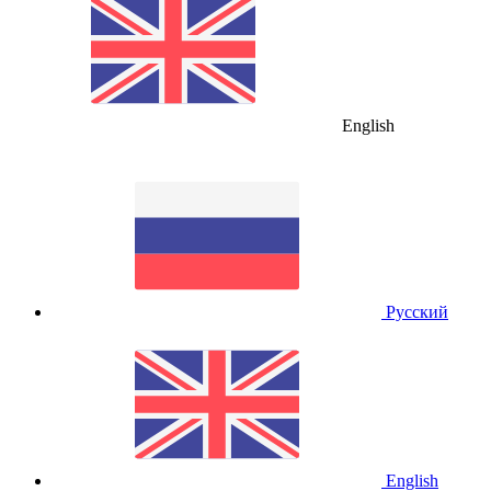
English
Русский
English