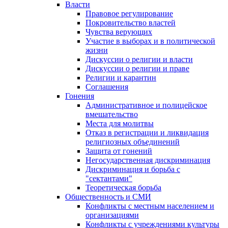
Власти
Правовое регулирование
Покровительство властей
Чувства верующих
Участие в выборах и в политической
жизни
Дискуссии о религии и власти
Дискуссии о религии и праве
Религии и карантин
Соглашения
Гонения
Административное и полицейское
вмешательство
Места для молитвы
Отказ в регистрации и ликвидация
религиозных объединений
Защита от гонений
Негосударственная дискриминация
Дискриминация и борьба с
"сектантами"
Теоретическая борьба
Общественность и СМИ
Конфликты с местным населением и
организациями
Конфликты с учреждениями культуры