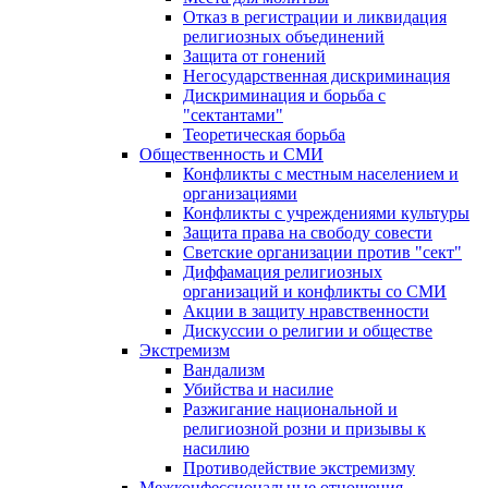
Отказ в регистрации и ликвидация
религиозных объединений
Защита от гонений
Негосударственная дискриминация
Дискриминация и борьба с
"сектантами"
Теоретическая борьба
Общественность и СМИ
Конфликты с местным населением и
организациями
Конфликты с учреждениями культуры
Защита права на свободу совести
Светские организации против "сект"
Диффамация религиозных
организаций и конфликты со СМИ
Акции в защиту нравственности
Дискуссии о религии и обществе
Экстремизм
Вандализм
Убийства и насилие
Разжигание национальной и
религиозной розни и призывы к
насилию
Противодействие экстремизму
Межконфессиональные отношения