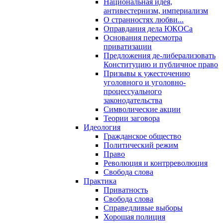
Национальная идея,
антивестернизм, империализм
О странностях любви...
Оправдания дела ЮКОСа
Основания пересмотра
приватизации
Предложения де-либерализовать
Конституцию и публичное право
Призывы к ужесточению
уголовного и уголовно-
процессуального
законодательства
Символические акции
Теории заговора
Идеология
Гражданское общество
Политический режим
Право
Революция и контрреволюция
Свобода слова
Практика
Приватность
Свобода слова
Справедливые выборы
Хорошая полиция