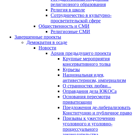
религиозного образования
Религия в школе
Сотрудничество в культурно-
просветительской сфере
Общественность и СМИ
Религиозные СМИ
Завершенные проекты
Демократия в осаде
Новости
Архив предыдущего проекта
Крупные мероприятия
консервативного толка
Курьезы
Национальная идея,
антивестернизм, империализм
О странностях любви...
Оправдания дела ЮКОСа
Основания пересмотра
приватизации
Предложения де-либерализовать
Конституцию и публичное право
Призывы к ужесточению
уголовного и уголовно-
процессуального
законодательства