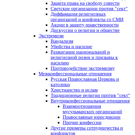
Защита права на свободу совести
Светские организации против "сект"
Диффамация религиозных
организаций и конфликты со СМИ
Акции в защиту нравственности
Дискуссии о религии и обществе
Экстремизм
Вандализм
Убийства и насилие
Разжигание национальной и
религиозной розни и призывы к
насилию
Противодействие экстремизму
Межконфессиональные отношения
Русская Православная Церковь и
католики
Христианство и ислам
Традиционные религии против "сект"
Внутриконфессиональные отношения
Взаимоотношения
мусульманских организаций
Православные юрисдикции
Прочие конфессии
Другие примеры сотрудничества и
конфликтов