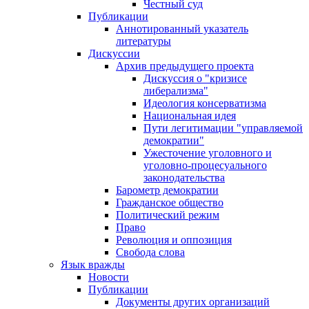
Честный суд
Публикации
Аннотированный указатель
литературы
Дискуссии
Архив предыдущего проекта
Дискуссия о "кризисе
либерализма"
Идеология консерватизма
Национальная идея
Пути легитимации "управляемой
демократии"
Ужесточение уголовного и
уголовно-процесуального
законодательства
Барометр демократии
Гражданское общество
Политический режим
Право
Революция и оппозиция
Свобода слова
Язык вражды
Новости
Публикации
Документы других организаций