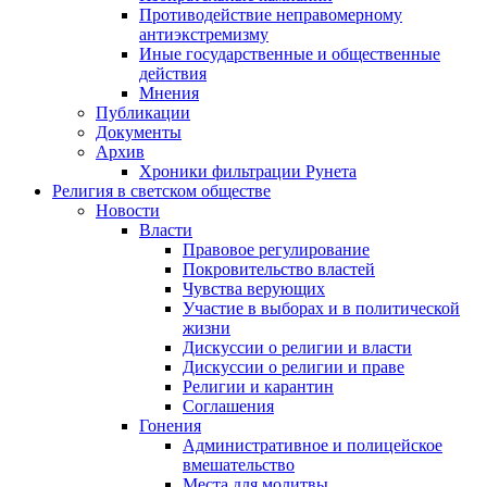
Противодействие неправомерному
антиэкстремизму
Иные государственные и общественные
действия
Мнения
Публикации
Документы
Архив
Хроники фильтрации Рунета
Религия в светском обществе
Новости
Власти
Правовое регулирование
Покровительство властей
Чувства верующих
Участие в выборах и в политической
жизни
Дискуссии о религии и власти
Дискуссии о религии и праве
Религии и карантин
Соглашения
Гонения
Административное и полицейское
вмешательство
Места для молитвы