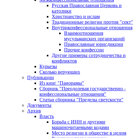
Русская Православная Церковь и
католики
Христианство и ислам
Традиционные религии против "сект"
Внутриконфессиональные отношения
Взаимоотношения
мусульманских организаций
Православные юрисдикции
Прочие конфессии
Другие примеры сотрудничества и
конфликтов
Курьезы
Сколько верующих
Публикации
Из книг "Панорамы"
Сборник "Преодолевая государственно -
конфессиональные отношения"
Статьи сборника "Пределы светскости"
Документы
Архив
Власть
Борьба с ИНН и другими
машиночитаемыми кодами
Место религии в обществе в целом