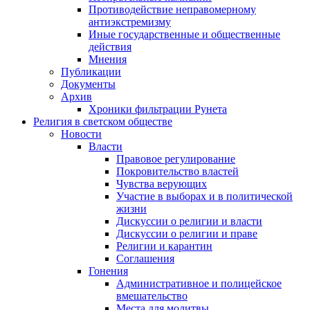
Противодействие неправомерному
антиэкстремизму
Иные государственные и общественные
действия
Мнения
Публикации
Документы
Архив
Хроники фильтрации Рунета
Религия в светском обществе
Новости
Власти
Правовое регулирование
Покровительство властей
Чувства верующих
Участие в выборах и в политической
жизни
Дискуссии о религии и власти
Дискуссии о религии и праве
Религии и карантин
Соглашения
Гонения
Административное и полицейское
вмешательство
Места для молитвы