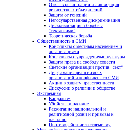
Отказ в регистрации и ликвидация
религиозных объединений
Защита от гонений
Негосударственная дискриминация
Дискриминация и борьба с
"сектантами"
Теоретическая борьба
Общественность и СМИ
Конфликты с местным населением и
организациями
Конфликты с учреждениями культуры
Защита права на свободу совести
Светские организации против "сект"
Диффамация религиозных
организаций и конфликты со СМИ
Акции в защиту нравственности
Дискуссии о религии и обществе
Экстремизм
Вандализм
Убийства и насилие
Разжигание национальной и
религиозной розни и призывы к
насилию
Противодействие экстремизму
Межконфессиональные отношения