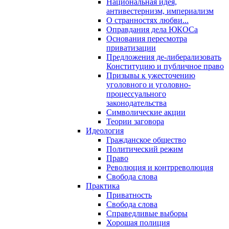
Национальная идея,
антивестернизм, империализм
О странностях любви...
Оправдания дела ЮКОСа
Основания пересмотра
приватизации
Предложения де-либерализовать
Конституцию и публичное право
Призывы к ужесточению
уголовного и уголовно-
процессуального
законодательства
Символические акции
Теории заговора
Идеология
Гражданское общество
Политический режим
Право
Революция и контрреволюция
Свобода слова
Практика
Приватность
Свобода слова
Справедливые выборы
Хорошая полиция