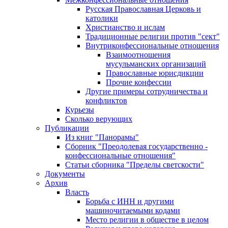
Русская Православная Церковь и
католики
Христианство и ислам
Традиционные религии против "сект"
Внутриконфессиональные отношения
Взаимоотношения
мусульманских организаций
Православные юрисдикции
Прочие конфессии
Другие примеры сотрудничества и
конфликтов
Курьезы
Сколько верующих
Публикации
Из книг "Панорамы"
Сборник "Преодолевая государственно -
конфессиональные отношения"
Статьи сборника "Пределы светскости"
Документы
Архив
Власть
Борьба с ИНН и другими
машиночитаемыми кодами
Место религии в обществе в целом