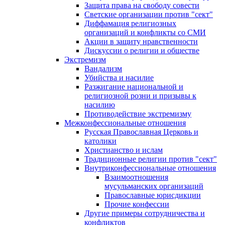
Защита права на свободу совести
Светские организации против "сект"
Диффамация религиозных
организаций и конфликты со СМИ
Акции в защиту нравственности
Дискуссии о религии и обществе
Экстремизм
Вандализм
Убийства и насилие
Разжигание национальной и
религиозной розни и призывы к
насилию
Противодействие экстремизму
Межконфессиональные отношения
Русская Православная Церковь и
католики
Христианство и ислам
Традиционные религии против "сект"
Внутриконфессиональные отношения
Взаимоотношения
мусульманских организаций
Православные юрисдикции
Прочие конфессии
Другие примеры сотрудничества и
конфликтов