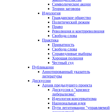
Символические акции
Теории заговора
Идеология
Гражданское общество
Политический режим
Право
Революция и контрреволюция
Свобода слова
Практика
Приватность
Свобода слова
Справедливые выборы
Хорошая полиция
Честный суд
Публикации
Аннотированный указатель
литературы
Дискуссии
Архив предыдущего проекта
Дискуссия о "кризисе
либерализма"
Идеология консерватизма
Национальная идея
Пути легитимации "управляемой