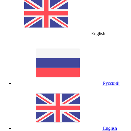
English
Русский
English