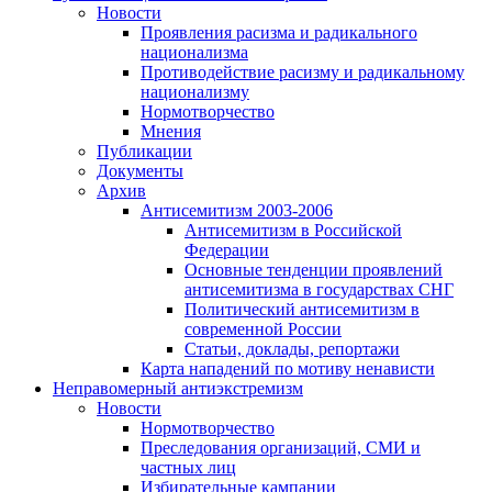
Новости
Проявления расизма и радикального
национализма
Противодействие расизму и радикальному
национализму
Нормотворчество
Мнения
Публикации
Документы
Архив
Антисемитизм 2003-2006
Антисемитизм в Российской
Федерации
Основные тенденции проявлений
антисемитизма в государствах СНГ
Политический антисемитизм в
современной России
Статьи, доклады, репортажи
Карта нападений по мотиву ненависти
Неправомерный антиэкстремизм
Новости
Нормотворчество
Преследования организаций, СМИ и
частных лиц
Избирательные кампании