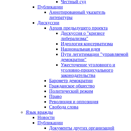
Честный суд
Публикации
Аннотированный указатель
литературы
Дискуссии
Архив предыдущего проекта
Дискуссия о "кризисе
либерализма"
Идеология консерватизма
Национальная идея
Пути легитимации "управляемой
демократии"
Ужесточение уголовного и
уголовно-процесуального
законодательства
Барометр демократии
Гражданское общество
Политический режим
Право
Революция и оппозиция
Свобода слова
Язык вражды
Новости
Публикации
Документы других организаций