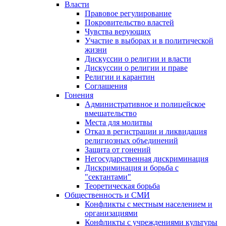
Власти
Правовое регулирование
Покровительство властей
Чувства верующих
Участие в выборах и в политической
жизни
Дискуссии о религии и власти
Дискуссии о религии и праве
Религии и карантин
Соглашения
Гонения
Административное и полицейское
вмешательство
Места для молитвы
Отказ в регистрации и ликвидация
религиозных объединений
Защита от гонений
Негосударственная дискриминация
Дискриминация и борьба с
"сектантами"
Теоретическая борьба
Общественность и СМИ
Конфликты с местным населением и
организациями
Конфликты с учреждениями культуры