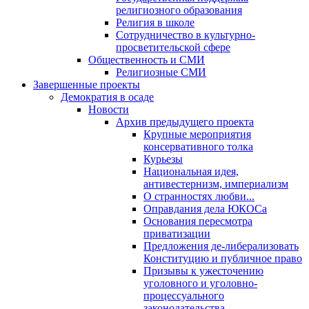
религиозного образования
Религия в школе
Сотрудничество в культурно-
просветительской сфере
Общественность и СМИ
Религиозные СМИ
Завершенные проекты
Демократия в осаде
Новости
Архив предыдущего проекта
Крупные мероприятия
консервативного толка
Курьезы
Национальная идея,
антивестернизм, империализм
О странностях любви...
Оправдания дела ЮКОСа
Основания пересмотра
приватизации
Предложения де-либерализовать
Конституцию и публичное право
Призывы к ужесточению
уголовного и уголовно-
процессуального
законодательства