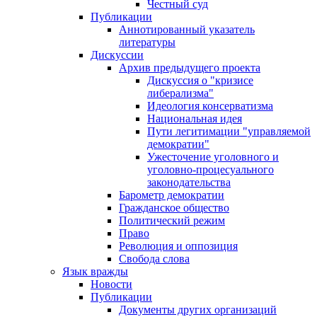
Честный суд
Публикации
Аннотированный указатель
литературы
Дискуссии
Архив предыдущего проекта
Дискуссия о "кризисе
либерализма"
Идеология консерватизма
Национальная идея
Пути легитимации "управляемой
демократии"
Ужесточение уголовного и
уголовно-процесуального
законодательства
Барометр демократии
Гражданское общество
Политический режим
Право
Революция и оппозиция
Свобода слова
Язык вражды
Новости
Публикации
Документы других организаций