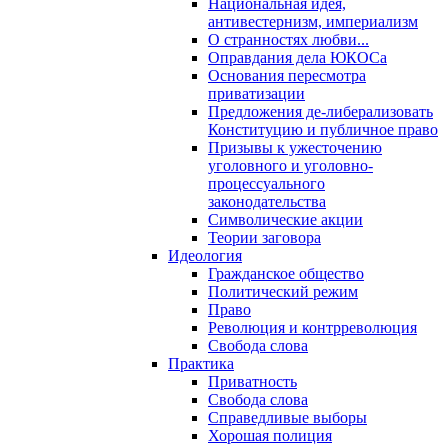
Национальная идея,
антивестернизм, империализм
О странностях любви...
Оправдания дела ЮКОСа
Основания пересмотра
приватизации
Предложения де-либерализовать
Конституцию и публичное право
Призывы к ужесточению
уголовного и уголовно-
процессуального
законодательства
Символические акции
Теории заговора
Идеология
Гражданское общество
Политический режим
Право
Революция и контрреволюция
Свобода слова
Практика
Приватность
Свобода слова
Справедливые выборы
Хорошая полиция