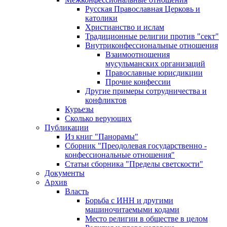
Русская Православная Церковь и
католики
Христианство и ислам
Традиционные религии против "сект"
Внутриконфессиональные отношения
Взаимоотношения
мусульманских организаций
Православные юрисдикции
Прочие конфессии
Другие примеры сотрудничества и
конфликтов
Курьезы
Сколько верующих
Публикации
Из книг "Панорамы"
Сборник "Преодолевая государственно -
конфессиональные отношения"
Статьи сборника "Пределы светскости"
Документы
Архив
Власть
Борьба с ИНН и другими
машиночитаемыми кодами
Место религии в обществе в целом