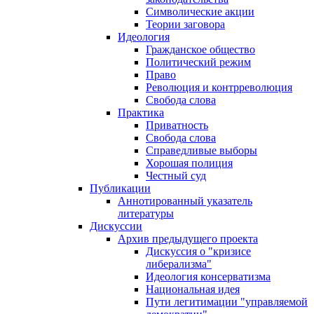
Символические акции
Теории заговора
Идеология
Гражданское общество
Политический режим
Право
Революция и контрреволюция
Свобода слова
Практика
Приватность
Свобода слова
Справедливые выборы
Хорошая полиция
Честный суд
Публикации
Аннотированный указатель
литературы
Дискуссии
Архив предыдущего проекта
Дискуссия о "кризисе
либерализма"
Идеология консерватизма
Национальная идея
Пути легитимации "управляемой