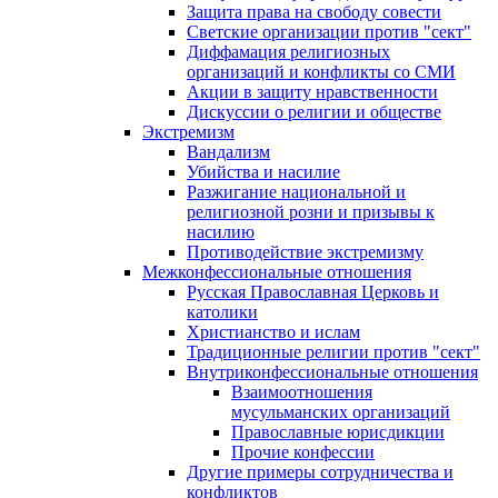
Защита права на свободу совести
Светские организации против "сект"
Диффамация религиозных
организаций и конфликты со СМИ
Акции в защиту нравственности
Дискуссии о религии и обществе
Экстремизм
Вандализм
Убийства и насилие
Разжигание национальной и
религиозной розни и призывы к
насилию
Противодействие экстремизму
Межконфессиональные отношения
Русская Православная Церковь и
католики
Христианство и ислам
Традиционные религии против "сект"
Внутриконфессиональные отношения
Взаимоотношения
мусульманских организаций
Православные юрисдикции
Прочие конфессии
Другие примеры сотрудничества и
конфликтов