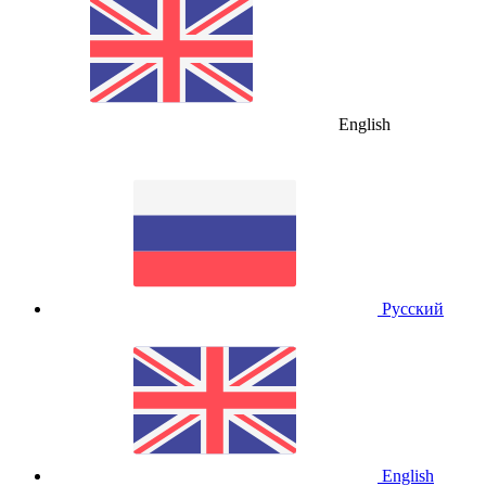
English
Русский
English