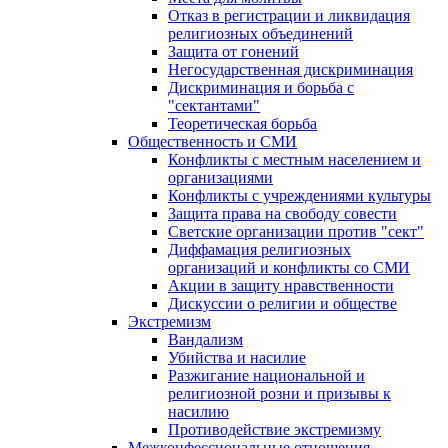
Отказ в регистрации и ликвидация
религиозных объединений
Защита от гонений
Негосударственная дискриминация
Дискриминация и борьба с
"сектантами"
Теоретическая борьба
Общественность и СМИ
Конфликты с местным населением и
организациями
Конфликты с учреждениями культуры
Защита права на свободу совести
Светские организации против "сект"
Диффамация религиозных
организаций и конфликты со СМИ
Акции в защиту нравственности
Дискуссии о религии и обществе
Экстремизм
Вандализм
Убийства и насилие
Разжигание национальной и
религиозной розни и призывы к
насилию
Противодействие экстремизму
Межконфессиональные отношения