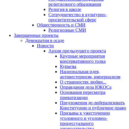
религиозного образования
Религия в школе
Сотрудничество в культурно-
просветительской сфере
Общественность и СМИ
Религиозные СМИ
Завершенные проекты
Демократия в осаде
Новости
Архив предыдущего проекта
Крупные мероприятия
консервативного толка
Курьезы
Национальная идея,
антивестернизм, империализм
О странностях любви...
Оправдания дела ЮКОСа
Основания пересмотра
приватизации
Предложения де-либерализовать
Конституцию и публичное право
Призывы к ужесточению
уголовного и уголовно-
процессуального
законодательства