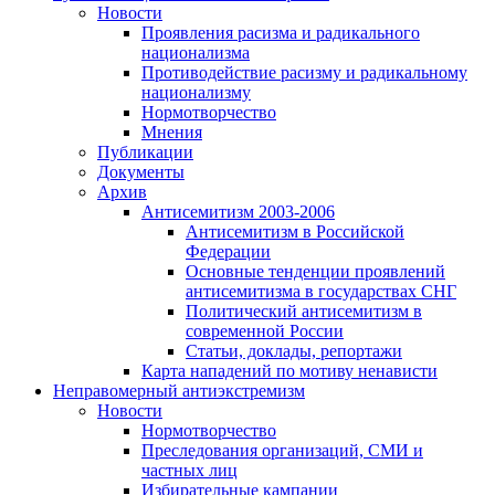
Новости
Проявления расизма и радикального
национализма
Противодействие расизму и радикальному
национализму
Нормотворчество
Мнения
Публикации
Документы
Архив
Антисемитизм 2003-2006
Антисемитизм в Российской
Федерации
Основные тенденции проявлений
антисемитизма в государствах СНГ
Политический антисемитизм в
современной России
Статьи, доклады, репортажи
Карта нападений по мотиву ненависти
Неправомерный антиэкстремизм
Новости
Нормотворчество
Преследования организаций, СМИ и
частных лиц
Избирательные кампании