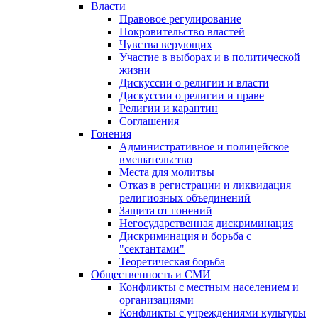
Власти
Правовое регулирование
Покровительство властей
Чувства верующих
Участие в выборах и в политической
жизни
Дискуссии о религии и власти
Дискуссии о религии и праве
Религии и карантин
Соглашения
Гонения
Административное и полицейское
вмешательство
Места для молитвы
Отказ в регистрации и ликвидация
религиозных объединений
Защита от гонений
Негосударственная дискриминация
Дискриминация и борьба с
"сектантами"
Теоретическая борьба
Общественность и СМИ
Конфликты с местным населением и
организациями
Конфликты с учреждениями культуры