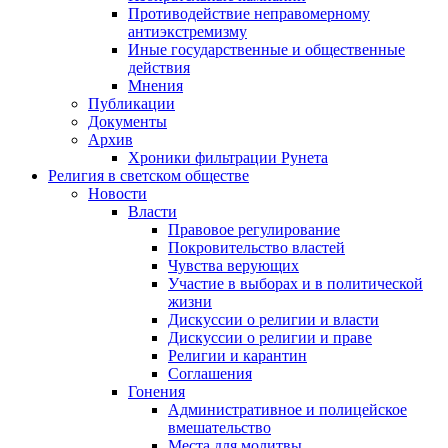
Противодействие неправомерному
антиэкстремизму
Иные государственные и общественные
действия
Мнения
Публикации
Документы
Архив
Хроники фильтрации Рунета
Религия в светском обществе
Новости
Власти
Правовое регулирование
Покровительство властей
Чувства верующих
Участие в выборах и в политической
жизни
Дискуссии о религии и власти
Дискуссии о религии и праве
Религии и карантин
Соглашения
Гонения
Административное и полицейское
вмешательство
Места для молитвы