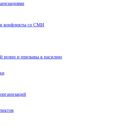
ганизациями
 и конфликты со СМИ
й розни и призывы к насилию
ки
организаций
ликтов