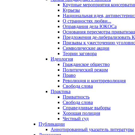
Крупные мероприятия консервати
Курьезы
Национальная идея, антивестерни
О странностях любви...
Оправдания дела ЮКОСа
Основания пересмотра приватиза
Предложения де-либерализовать 
Призывы к ужесточению уголовног
Символические акции
Теории заговора
Идеология
Гражданское общество
Политический режим
Право
Революция и контрреволюция
Свобода слова
Практика
Приватность
Свобода слова
Справедливые выборы
Хорошая полиция
Честный суд
Публикации
Аннотированный указатель литературы
Дискуссии