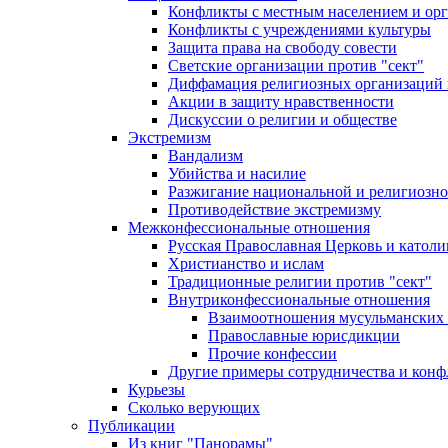
Конфликты с местным населением и ор
Конфликты с учреждениями культуры
Защита права на свободу совести
Светские организации против "сект"
Диффамация религиозных организаций
Акции в защиту нравственности
Дискуссии о религии и обществе
Экстремизм
Вандализм
Убийства и насилие
Разжигание национальной и религиозно
Противодействие экстремизму
Межконфессиональные отношения
Русская Православная Церковь и католи
Христианство и ислам
Традиционные религии против "сект"
Внутриконфессиональные отношения
Взаимоотношения мусульманских 
Православные юрисдикции
Прочие конфессии
Другие примеры сотрудничества и конф
Курьезы
Сколько верующих
Публикации
Из книг "Панорамы"