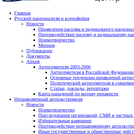
Главная
Русский национализм и ксенофобия
Новости
Проявления расизма и радикального национа
Противодействие расизму и радикальному на
Нормотворчество
Мнения
Публикации
Документы
Архив
Антисемитизм 2003-2006
Антисемитизм в Российской Федерации
Основные тенденции проявлений антис
Политический антисемитизм в совреме
Статьи, доклады, репортажи
Карта нападений по мотиву ненависти
Неправомерный антиэкстремизм
Новости
Нормотворчество
Преследования организаций, СМИ и частных
Избирательные кампании
Противодействие неправомерному антиэкстр
Иные государственные и общественные дейст