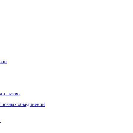
изни
ательство
игиозных объединений
"