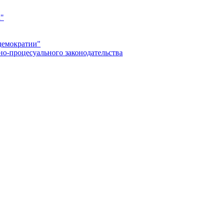
а"
демократии"
но-процесуального законодательства