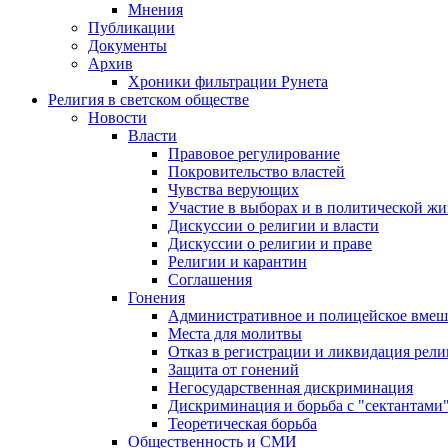
Мнения
Публикации
Документы
Архив
Хроники фильтрации Рунета
Религия в светском обществе
Новости
Власти
Правовое регулирование
Покровительство властей
Чувства верующих
Участие в выборах и в политической ж
Дискуссии о религии и власти
Дискуссии о религии и праве
Религии и карантин
Соглашения
Гонения
Административное и полицейское вмеш
Места для молитвы
Отказ в регистрации и ликвидация рел
Защита от гонений
Негосударственная дискриминация
Дискриминация и борьба с "сектантами
Теоретическая борьба
Общественность и СМИ