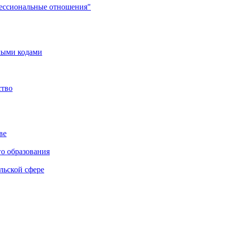
фессиональные отношения"
мыми кодами
ство
ве
го образования
льской сфере