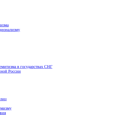
лизма
ционализму
емитизма в государствах СНГ
нной России
 лиц
емизму
вия