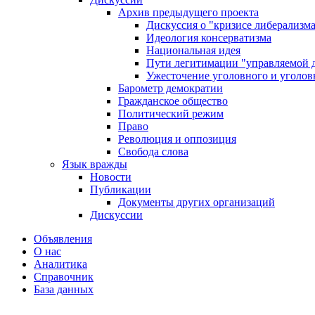
Архив предыдущего проекта
Дискуссия о "кризисе либерализм
Идеология консерватизма
Национальная идея
Пути легитимации "управляемой 
Ужесточение уголовного и уголов
Барометр демократии
Гражданское общество
Политический режим
Право
Революция и оппозиция
Свобода слова
Язык вражды
Новости
Публикации
Документы других организаций
Дискуссии
Объявления
О нас
Аналитика
Справочник
База данных