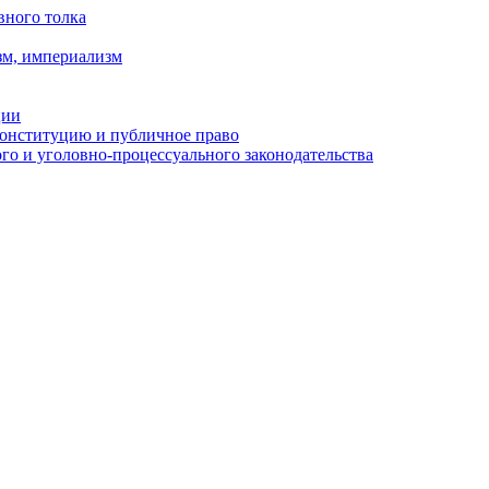
вного толка
зм, империализм
ции
Конституцию и публичное право
о и уголовно-процессуального законодательства