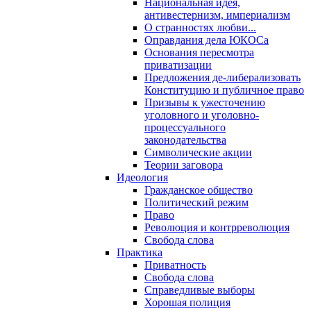
Национальная идея,
антивестернизм, империализм
О странностях любви...
Оправдания дела ЮКОСа
Основания пересмотра
приватизации
Предложения де-либерализовать
Конституцию и публичное право
Призывы к ужесточению
уголовного и уголовно-
процессуального
законодательства
Символические акции
Теории заговора
Идеология
Гражданское общество
Политический режим
Право
Революция и контрреволюция
Свобода слова
Практика
Приватность
Свобода слова
Справедливые выборы
Хорошая полиция