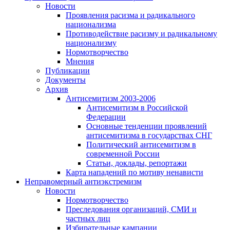
Новости
Проявления расизма и радикального
национализма
Противодействие расизму и радикальному
национализму
Нормотворчество
Мнения
Публикации
Документы
Архив
Антисемитизм 2003-2006
Антисемитизм в Российской
Федерации
Основные тенденции проявлений
антисемитизма в государствах СНГ
Политический антисемитизм в
современной России
Статьи, доклады, репортажи
Карта нападений по мотиву ненависти
Неправомерный антиэкстремизм
Новости
Нормотворчество
Преследования организаций, СМИ и
частных лиц
Избирательные кампании