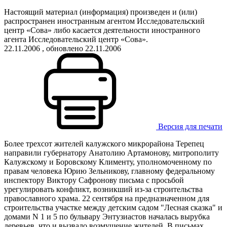
Настоящий материал (информация) произведен и (или)
распространен иностранным агентом Исследовательский
центр «Сова» либо касается деятельности иностранного
агента Исследовательский центр «Сова».
22.11.2006
, обновлено 22.11.2006
Версия для печати
Более трехсот жителей калужского микрорайона Терепец
направили губернатору Анатолию Артамонову, митрополиту
Калужскому и Боровскому Клименту, уполномоченному по
правам человека Юрию Зельникову, главному федеральному
инспектору Виктору Сафронову письма с просьбой
урегулировать конфликт, возникший из-за строительства
православного храма. 22 сентября на предназначенном для
строительства участке между детским садом "Лесная сказка" и
домами N 1 и 5 по бульвару Энтузиастов началась вырубка
деревьев, что и вызвало возмущение жителей. В письмах,