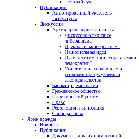
Честный суд
Публикации
Аннотированный указатель
литературы
Дискуссии
Архив предыдущего проекта
Дискуссия о "кризисе
либерализма"
Идеология консерватизма
Национальная идея
Пути легитимации "управляемой
демократии"
Ужесточение уголовного и
уголовно-процесуального
законодательства
Барометр демократии
Гражданское общество
Политический режим
Право
Революция и оппозиция
Свобода слова
Язык вражды
Новости
Публикации
Документы других организаций