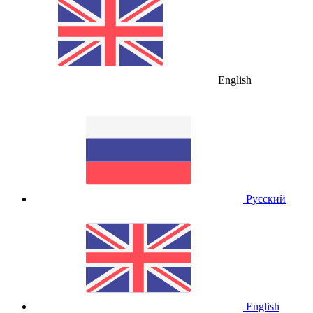
English
Русский
English