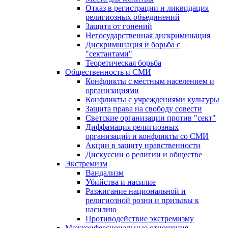
Отказ в регистрации и ликвидация
религиозных объединений
Защита от гонений
Негосударственная дискриминация
Дискриминация и борьба с
"сектантами"
Теоретическая борьба
Общественность и СМИ
Конфликты с местным населением и
организациями
Конфликты с учреждениями культуры
Защита права на свободу совести
Светские организации против "сект"
Диффамация религиозных
организаций и конфликты со СМИ
Акции в защиту нравственности
Дискуссии о религии и обществе
Экстремизм
Вандализм
Убийства и насилие
Разжигание национальной и
религиозной розни и призывы к
насилию
Противодействие экстремизму
Межконфессиональные отношения