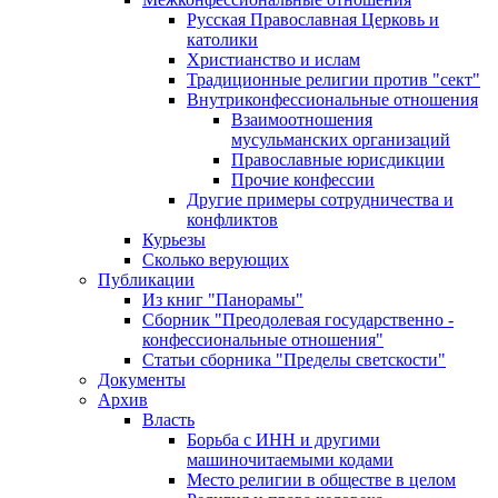
Русская Православная Церковь и
католики
Христианство и ислам
Традиционные религии против "сект"
Внутриконфессиональные отношения
Взаимоотношения
мусульманских организаций
Православные юрисдикции
Прочие конфессии
Другие примеры сотрудничества и
конфликтов
Курьезы
Сколько верующих
Публикации
Из книг "Панорамы"
Сборник "Преодолевая государственно -
конфессиональные отношения"
Статьи сборника "Пределы светскости"
Документы
Архив
Власть
Борьба с ИНН и другими
машиночитаемыми кодами
Место религии в обществе в целом