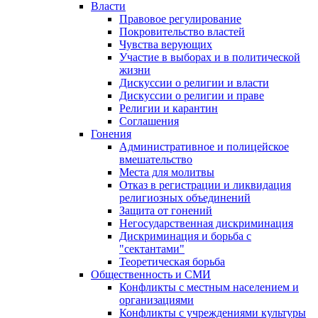
Власти
Правовое регулирование
Покровительство властей
Чувства верующих
Участие в выборах и в политической
жизни
Дискуссии о религии и власти
Дискуссии о религии и праве
Религии и карантин
Соглашения
Гонения
Административное и полицейское
вмешательство
Места для молитвы
Отказ в регистрации и ликвидация
религиозных объединений
Защита от гонений
Негосударственная дискриминация
Дискриминация и борьба с
"сектантами"
Теоретическая борьба
Общественность и СМИ
Конфликты с местным населением и
организациями
Конфликты с учреждениями культуры