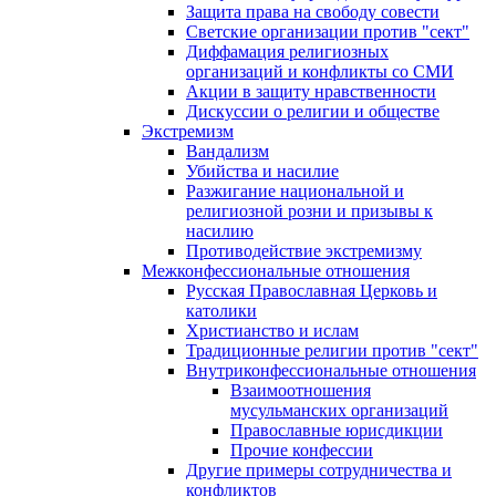
Защита права на свободу совести
Светские организации против "сект"
Диффамация религиозных
организаций и конфликты со СМИ
Акции в защиту нравственности
Дискуссии о религии и обществе
Экстремизм
Вандализм
Убийства и насилие
Разжигание национальной и
религиозной розни и призывы к
насилию
Противодействие экстремизму
Межконфессиональные отношения
Русская Православная Церковь и
католики
Христианство и ислам
Традиционные религии против "сект"
Внутриконфессиональные отношения
Взаимоотношения
мусульманских организаций
Православные юрисдикции
Прочие конфессии
Другие примеры сотрудничества и
конфликтов