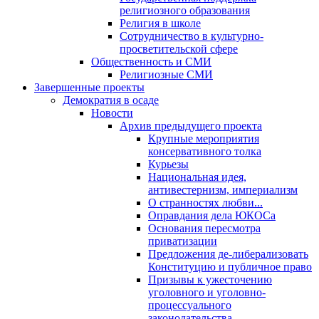
религиозного образования
Религия в школе
Сотрудничество в культурно-
просветительской сфере
Общественность и СМИ
Религиозные СМИ
Завершенные проекты
Демократия в осаде
Новости
Архив предыдущего проекта
Крупные мероприятия
консервативного толка
Курьезы
Национальная идея,
антивестернизм, империализм
О странностях любви...
Оправдания дела ЮКОСа
Основания пересмотра
приватизации
Предложения де-либерализовать
Конституцию и публичное право
Призывы к ужесточению
уголовного и уголовно-
процессуального
законодательства