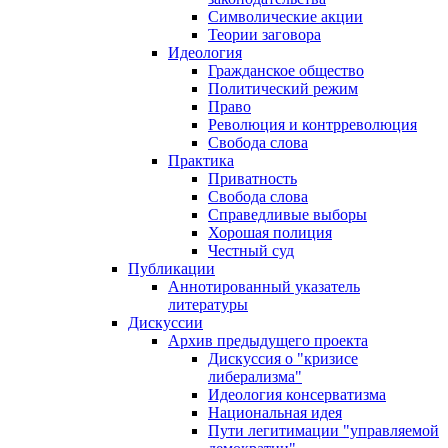
Символические акции
Теории заговора
Идеология
Гражданское общество
Политический режим
Право
Революция и контрреволюция
Свобода слова
Практика
Приватность
Свобода слова
Справедливые выборы
Хорошая полиция
Честный суд
Публикации
Аннотированный указатель
литературы
Дискуссии
Архив предыдущего проекта
Дискуссия о "кризисе
либерализма"
Идеология консерватизма
Национальная идея
Пути легитимации "управляемой