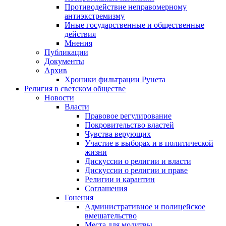
Противодействие неправомерному
антиэкстремизму
Иные государственные и общественные
действия
Мнения
Публикации
Документы
Архив
Хроники фильтрации Рунета
Религия в светском обществе
Новости
Власти
Правовое регулирование
Покровительство властей
Чувства верующих
Участие в выборах и в политической
жизни
Дискуссии о религии и власти
Дискуссии о религии и праве
Религии и карантин
Соглашения
Гонения
Административное и полицейское
вмешательство
Места для молитвы