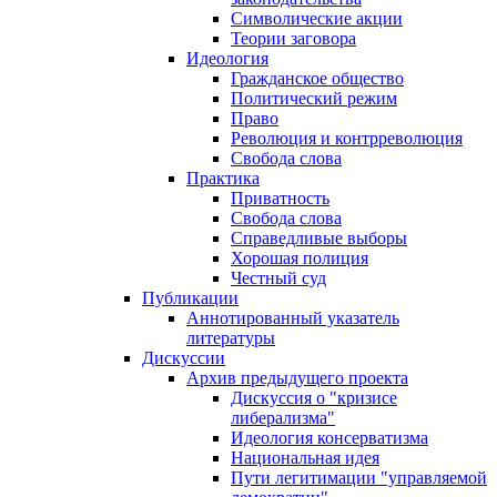
Символические акции
Теории заговора
Идеология
Гражданское общество
Политический режим
Право
Революция и контрреволюция
Свобода слова
Практика
Приватность
Свобода слова
Справедливые выборы
Хорошая полиция
Честный суд
Публикации
Аннотированный указатель
литературы
Дискуссии
Архив предыдущего проекта
Дискуссия о "кризисе
либерализма"
Идеология консерватизма
Национальная идея
Пути легитимации "управляемой