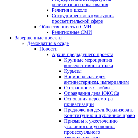
религиозного образования
Религия в школе
Сотрудничество в культурно-
просветительской сфере
Общественность и СМИ
Религиозные СМИ
Завершенные проекты
Демократия в осаде
Новости
Архив предыдущего проекта
Крупные мероприятия
консервативного толка
Курьезы
Национальная идея,
антивестернизм, империализм
О странностях любви...
Оправдания дела ЮКОСа
Основания пересмотра
приватизации
Предложения де-либерализовать
Конституцию и публичное право
Призывы к ужесточению
уголовного и уголовно-
процессуального
законодательства