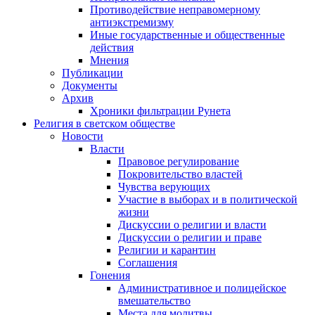
Противодействие неправомерному
антиэкстремизму
Иные государственные и общественные
действия
Мнения
Публикации
Документы
Архив
Хроники фильтрации Рунета
Религия в светском обществе
Новости
Власти
Правовое регулирование
Покровительство властей
Чувства верующих
Участие в выборах и в политической
жизни
Дискуссии о религии и власти
Дискуссии о религии и праве
Религии и карантин
Соглашения
Гонения
Административное и полицейское
вмешательство
Места для молитвы