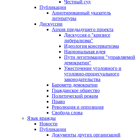
Честный суд
Публикации
Аннотированный указатель
литературы
Дискуссии
Архив предыдущего проекта
Дискуссия о "кризисе
либерализма"
Идеология консерватизма
Национальная идея
Пути легитимации "управляемой
демократии"
Ужесточение уголовного и
уголовно-процесуального
законодательства
Барометр демократии
Гражданское общество
Политический режим
Право
Революция и оппозиция
Свобода слова
Язык вражды
Новости
Публикации
Документы других организаций