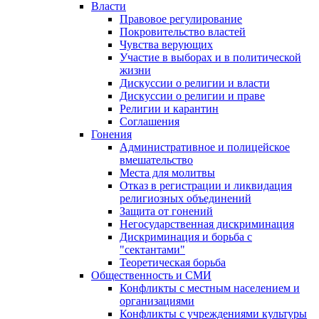
Власти
Правовое регулирование
Покровительство властей
Чувства верующих
Участие в выборах и в политической
жизни
Дискуссии о религии и власти
Дискуссии о религии и праве
Религии и карантин
Соглашения
Гонения
Административное и полицейское
вмешательство
Места для молитвы
Отказ в регистрации и ликвидация
религиозных объединений
Защита от гонений
Негосударственная дискриминация
Дискриминация и борьба с
"сектантами"
Теоретическая борьба
Общественность и СМИ
Конфликты с местным населением и
организациями
Конфликты с учреждениями культуры