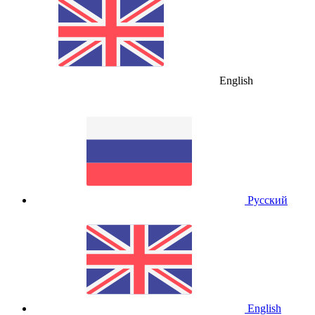
English
Русский
English