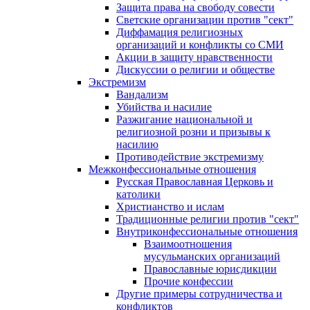
Защита права на свободу совести
Светские организации против "сект"
Диффамация религиозных
организаций и конфликты со СМИ
Акции в защиту нравственности
Дискуссии о религии и обществе
Экстремизм
Вандализм
Убийства и насилие
Разжигание национальной и
религиозной розни и призывы к
насилию
Противодействие экстремизму
Межконфессиональные отношения
Русская Православная Церковь и
католики
Христианство и ислам
Традиционные религии против "сект"
Внутриконфессиональные отношения
Взаимоотношения
мусульманских организаций
Православные юрисдикции
Прочие конфессии
Другие примеры сотрудничества и
конфликтов