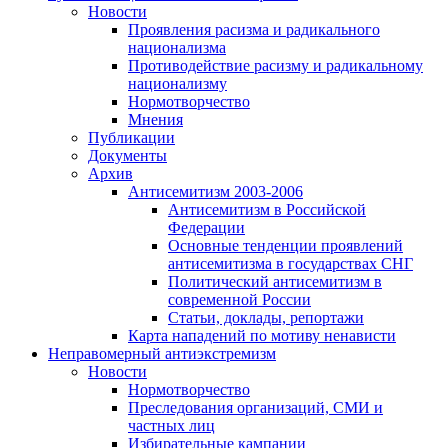
Новости
Проявления расизма и радикального
национализма
Противодействие расизму и радикальному
национализму
Нормотворчество
Мнения
Публикации
Документы
Архив
Антисемитизм 2003-2006
Антисемитизм в Российской
Федерации
Основные тенденции проявлений
антисемитизма в государствах СНГ
Политический антисемитизм в
современной России
Статьи, доклады, репортажи
Карта нападений по мотиву ненависти
Неправомерный антиэкстремизм
Новости
Нормотворчество
Преследования организаций, СМИ и
частных лиц
Избирательные кампании