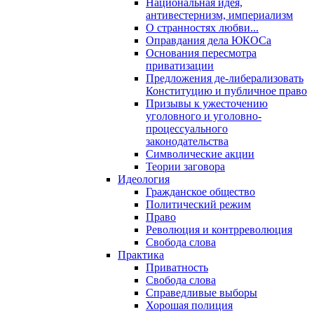
Национальная идея,
антивестернизм, империализм
О странностях любви...
Оправдания дела ЮКОСа
Основания пересмотра
приватизации
Предложения де-либерализовать
Конституцию и публичное право
Призывы к ужесточению
уголовного и уголовно-
процессуального
законодательства
Символические акции
Теории заговора
Идеология
Гражданское общество
Политический режим
Право
Революция и контрреволюция
Свобода слова
Практика
Приватность
Свобода слова
Справедливые выборы
Хорошая полиция