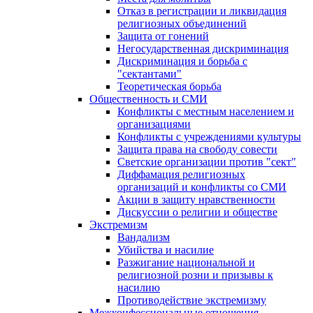
Отказ в регистрации и ликвидация
религиозных объединений
Защита от гонений
Негосударственная дискриминация
Дискриминация и борьба с
"сектантами"
Теоретическая борьба
Общественность и СМИ
Конфликты с местным населением и
организациями
Конфликты с учреждениями культуры
Защита права на свободу совести
Светские организации против "сект"
Диффамация религиозных
организаций и конфликты со СМИ
Акции в защиту нравственности
Дискуссии о религии и обществе
Экстремизм
Вандализм
Убийства и насилие
Разжигание национальной и
религиозной розни и призывы к
насилию
Противодействие экстремизму
Межконфессиональные отношения