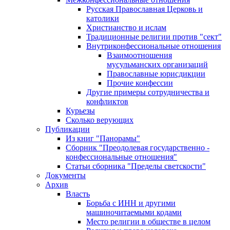
Русская Православная Церковь и
католики
Христианство и ислам
Традиционные религии против "сект"
Внутриконфессиональные отношения
Взаимоотношения
мусульманских организаций
Православные юрисдикции
Прочие конфессии
Другие примеры сотрудничества и
конфликтов
Курьезы
Сколько верующих
Публикации
Из книг "Панорамы"
Сборник "Преодолевая государственно -
конфессиональные отношения"
Статьи сборника "Пределы светскости"
Документы
Архив
Власть
Борьба с ИНН и другими
машиночитаемыми кодами
Место религии в обществе в целом