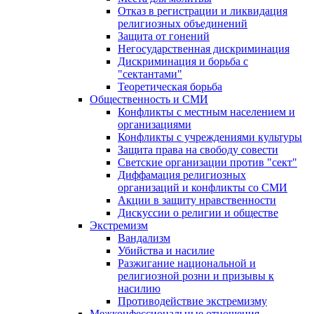
Отказ в регистрации и ликвидация
религиозных объединений
Защита от гонений
Негосударственная дискриминация
Дискриминация и борьба с
"сектантами"
Теоретическая борьба
Общественность и СМИ
Конфликты с местным населением и
организациями
Конфликты с учреждениями культуры
Защита права на свободу совести
Светские организации против "сект"
Диффамация религиозных
организаций и конфликты со СМИ
Акции в защиту нравственности
Дискуссии о религии и обществе
Экстремизм
Вандализм
Убийства и насилие
Разжигание национальной и
религиозной розни и призывы к
насилию
Противодействие экстремизму
Межконфессиональные отношения