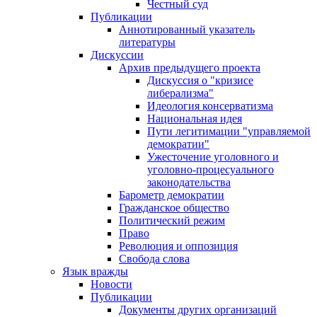
Честный суд
Публикации
Аннотированный указатель
литературы
Дискуссии
Архив предыдущего проекта
Дискуссия о "кризисе
либерализма"
Идеология консерватизма
Национальная идея
Пути легитимации "управляемой
демократии"
Ужесточение уголовного и
уголовно-процесуального
законодательства
Барометр демократии
Гражданское общество
Политический режим
Право
Революция и оппозиция
Свобода слова
Язык вражды
Новости
Публикации
Документы других организаций