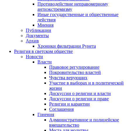
Противодействие неправомерному
антиэкстремизму
Иные государственные и общественные
действия
Мнения
Публикации
Документы
Архив
Хроники фильтрации Рунета
Религия в светском обществе
Новости
Власти
Правовое регулирование
Покровительство властей
Чувства верующих
Участие в выборах и в политической
жизни
Дискуссии о религии и власти
Дискуссии о религии и праве
Религии и карантин
Соглашения
Гонения
Административное и полицейское
вмешательство
Места для молитвы