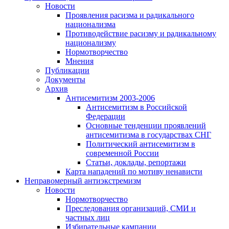
Новости
Проявления расизма и радикального
национализма
Противодействие расизму и радикальному
национализму
Нормотворчество
Мнения
Публикации
Документы
Архив
Антисемитизм 2003-2006
Антисемитизм в Российской
Федерации
Основные тенденции проявлений
антисемитизма в государствах СНГ
Политический антисемитизм в
современной России
Статьи, доклады, репортажи
Карта нападений по мотиву ненависти
Неправомерный антиэкстремизм
Новости
Нормотворчество
Преследования организаций, СМИ и
частных лиц
Избирательные кампании