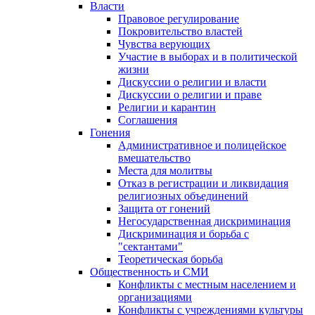
Власти
Правовое регулирование
Покровительство властей
Чувства верующих
Участие в выборах и в политической
жизни
Дискуссии о религии и власти
Дискуссии о религии и праве
Религии и карантин
Соглашения
Гонения
Административное и полицейское
вмешательство
Места для молитвы
Отказ в регистрации и ликвидация
религиозных объединений
Защита от гонений
Негосударственная дискриминация
Дискриминация и борьба с
"сектантами"
Теоретическая борьба
Общественность и СМИ
Конфликты с местным населением и
организациями
Конфликты с учреждениями культуры