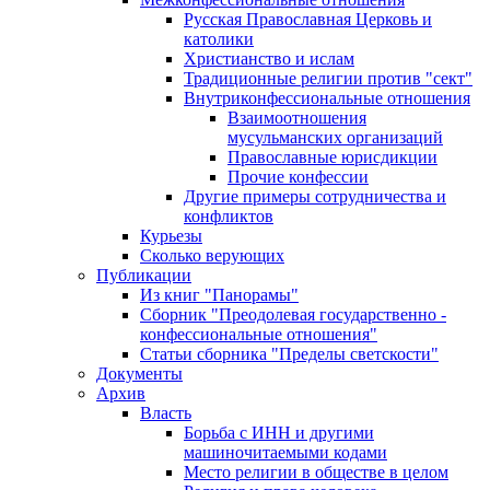
Русская Православная Церковь и
католики
Христианство и ислам
Традиционные религии против "сект"
Внутриконфессиональные отношения
Взаимоотношения
мусульманских организаций
Православные юрисдикции
Прочие конфессии
Другие примеры сотрудничества и
конфликтов
Курьезы
Сколько верующих
Публикации
Из книг "Панорамы"
Сборник "Преодолевая государственно -
конфессиональные отношения"
Статьи сборника "Пределы светскости"
Документы
Архив
Власть
Борьба с ИНН и другими
машиночитаемыми кодами
Место религии в обществе в целом