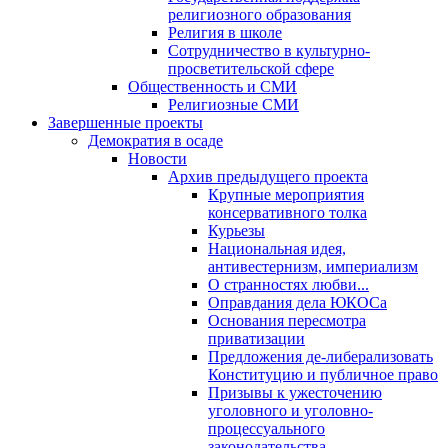
религиозного образования
Религия в школе
Сотрудничество в культурно-
просветительской сфере
Общественность и СМИ
Религиозные СМИ
Завершенные проекты
Демократия в осаде
Новости
Архив предыдущего проекта
Крупные мероприятия
консервативного толка
Курьезы
Национальная идея,
антивестернизм, империализм
О странностях любви...
Оправдания дела ЮКОСа
Основания пересмотра
приватизации
Предложения де-либерализовать
Конституцию и публичное право
Призывы к ужесточению
уголовного и уголовно-
процессуального
законодательства