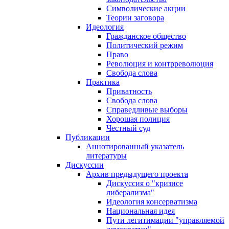
Символические акции
Теории заговора
Идеология
Гражданское общество
Политический режим
Право
Революция и контрреволюция
Свобода слова
Практика
Приватность
Свобода слова
Справедливые выборы
Хорошая полиция
Честный суд
Публикации
Аннотированный указатель
литературы
Дискуссии
Архив предыдущего проекта
Дискуссия о "кризисе
либерализма"
Идеология консерватизма
Национальная идея
Пути легитимации "управляемой