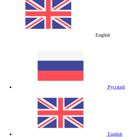
English
Русский
English