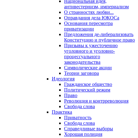
Национальная идея,
антивестернизм, империализм
О странностях любви...
Оправдания дела ЮКОСа
Основания пересмотра
приватизации
Предложения де-либерализовать
Конституцию и публичное право
Призывы к ужесточению
уголовного и уголовно-
процессуального
законодательства
Символические акции
Теории заговора
Идеология
Гражданское общество
Политический режим
Право
Революция и контрреволюция
Свобода слова
Практика
Приватность
Свобода слова
Справедливые выборы
Хорошая полиция