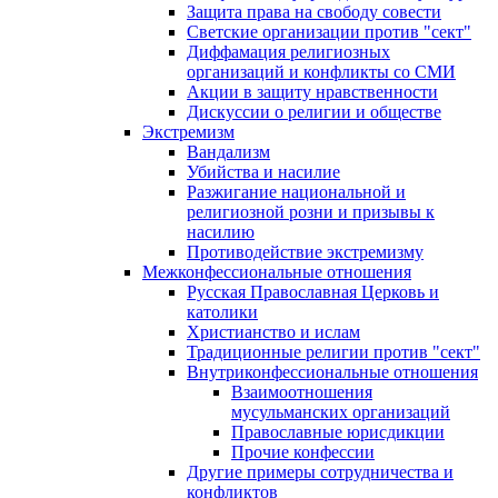
Защита права на свободу совести
Светские организации против "сект"
Диффамация религиозных
организаций и конфликты со СМИ
Акции в защиту нравственности
Дискуссии о религии и обществе
Экстремизм
Вандализм
Убийства и насилие
Разжигание национальной и
религиозной розни и призывы к
насилию
Противодействие экстремизму
Межконфессиональные отношения
Русская Православная Церковь и
католики
Христианство и ислам
Традиционные религии против "сект"
Внутриконфессиональные отношения
Взаимоотношения
мусульманских организаций
Православные юрисдикции
Прочие конфессии
Другие примеры сотрудничества и
конфликтов