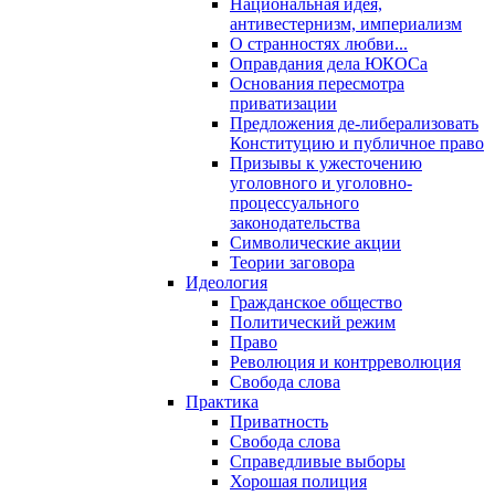
Национальная идея,
антивестернизм, империализм
О странностях любви...
Оправдания дела ЮКОСа
Основания пересмотра
приватизации
Предложения де-либерализовать
Конституцию и публичное право
Призывы к ужесточению
уголовного и уголовно-
процессуального
законодательства
Символические акции
Теории заговора
Идеология
Гражданское общество
Политический режим
Право
Революция и контрреволюция
Свобода слова
Практика
Приватность
Свобода слова
Справедливые выборы
Хорошая полиция