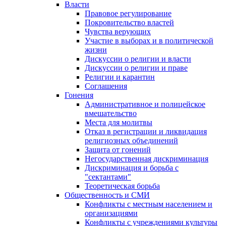
Власти
Правовое регулирование
Покровительство властей
Чувства верующих
Участие в выборах и в политической
жизни
Дискуссии о религии и власти
Дискуссии о религии и праве
Религии и карантин
Соглашения
Гонения
Административное и полицейское
вмешательство
Места для молитвы
Отказ в регистрации и ликвидация
религиозных объединений
Защита от гонений
Негосударственная дискриминация
Дискриминация и борьба с
"сектантами"
Теоретическая борьба
Общественность и СМИ
Конфликты с местным населением и
организациями
Конфликты с учреждениями культуры