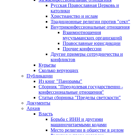
Русская Православная Церковь и
католики
Христианство и ислам
Традиционные религии против "сект"
Внутриконфессиональные отношения
Взаимоотношения
мусульманских организаций
Православные юрисдикции
Прочие конфессии
Другие примеры сотрудничества и
конфликтов
Курьезы
Сколько верующих
Публикации
Из книг "Панорамы"
Сборник "Преодолевая государственно -
конфессиональные отношения"
Статьи сборника "Пределы светскости"
Документы
Архив
Власть
Борьба с ИНН и другими
машиночитаемыми кодами
Место религии в обществе в целом