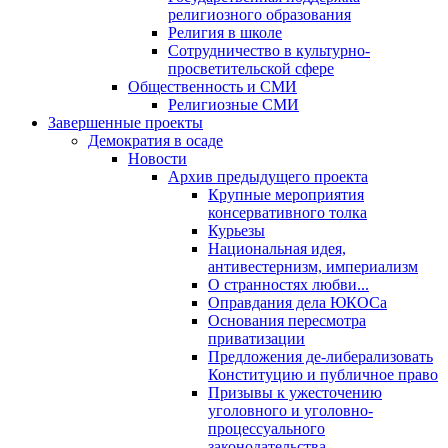
религиозного образования
Религия в школе
Сотрудничество в культурно-
просветительской сфере
Общественность и СМИ
Религиозные СМИ
Завершенные проекты
Демократия в осаде
Новости
Архив предыдущего проекта
Крупные мероприятия
консервативного толка
Курьезы
Национальная идея,
антивестернизм, империализм
О странностях любви...
Оправдания дела ЮКОСа
Основания пересмотра
приватизации
Предложения де-либерализовать
Конституцию и публичное право
Призывы к ужесточению
уголовного и уголовно-
процессуального
законодательства