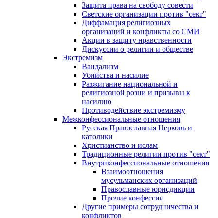
Защита права на свободу совести
Светские организации против "сект"
Диффамация религиозных
организаций и конфликты со СМИ
Акции в защиту нравственности
Дискуссии о религии и обществе
Экстремизм
Вандализм
Убийства и насилие
Разжигание национальной и
религиозной розни и призывы к
насилию
Противодействие экстремизму
Межконфессиональные отношения
Русская Православная Церковь и
католики
Христианство и ислам
Традиционные религии против "сект"
Внутриконфессиональные отношения
Взаимоотношения
мусульманских организаций
Православные юрисдикции
Прочие конфессии
Другие примеры сотрудничества и
конфликтов