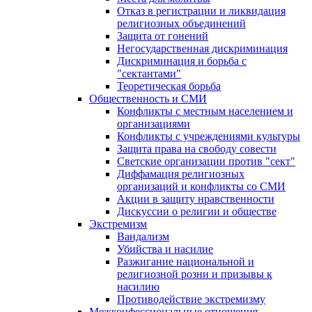
Отказ в регистрации и ликвидация
религиозных объединений
Защита от гонений
Негосударственная дискриминация
Дискриминация и борьба с
"сектантами"
Теоретическая борьба
Общественность и СМИ
Конфликты с местным населением и
организациями
Конфликты с учреждениями культуры
Защита права на свободу совести
Светские организации против "сект"
Диффамация религиозных
организаций и конфликты со СМИ
Акции в защиту нравственности
Дискуссии о религии и обществе
Экстремизм
Вандализм
Убийства и насилие
Разжигание национальной и
религиозной розни и призывы к
насилию
Противодействие экстремизму
Межконфессиональные отношения