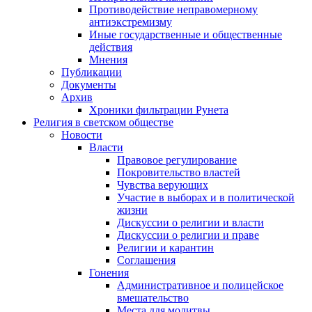
Противодействие неправомерному
антиэкстремизму
Иные государственные и общественные
действия
Мнения
Публикации
Документы
Архив
Хроники фильтрации Рунета
Религия в светском обществе
Новости
Власти
Правовое регулирование
Покровительство властей
Чувства верующих
Участие в выборах и в политической
жизни
Дискуссии о религии и власти
Дискуссии о религии и праве
Религии и карантин
Соглашения
Гонения
Административное и полицейское
вмешательство
Места для молитвы