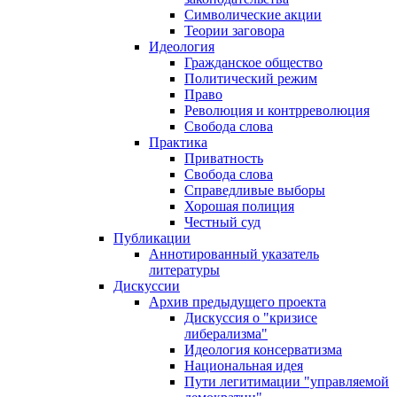
Символические акции
Теории заговора
Идеология
Гражданское общество
Политический режим
Право
Революция и контрреволюция
Свобода слова
Практика
Приватность
Свобода слова
Справедливые выборы
Хорошая полиция
Честный суд
Публикации
Аннотированный указатель
литературы
Дискуссии
Архив предыдущего проекта
Дискуссия о "кризисе
либерализма"
Идеология консерватизма
Национальная идея
Пути легитимации "управляемой