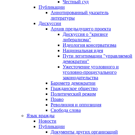
Честный суд
Публикации
Аннотированный указатель
литературы
Дискуссии
Архив предыдущего проекта
Дискуссия о "кризисе
либерализма"
Идеология консерватизма
Национальная идея
Пути легитимации "управляемой
демократии"
Ужесточение уголовного и
уголовно-процесуального
законодательства
Барометр демократии
Гражданское общество
Политический режим
Право
Революция и оппозиция
Свобода слова
Язык вражды
Новости
Публикации
Документы других организаций