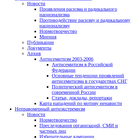
Новости
Проявления расизма и радикального
национализма
Противодействие расизму и радикальному
национализму
Нормотворчество
Мнения
Публикации
Документы
Архив
Антисемитизм 2003-2006
Антисемитизм в Российской
Федерации
Основные тенденции проявлений
антисемитизма в государствах СНГ
Политический антисемитизм в
современной России
Статьи, доклады, репортажи
Карта нападений по мотиву ненависти
Неправомерный антиэкстремизм
Новости
Нормотворчество
Преследования организаций, СМИ и
частных лиц
Избирательные кампании