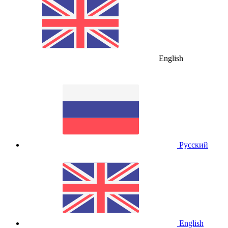
English
Русский
English