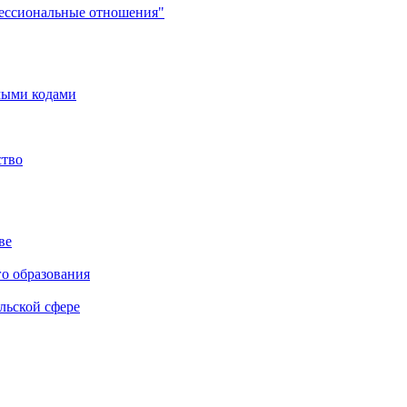
фессиональные отношения"
мыми кодами
ство
ве
го образования
льской сфере