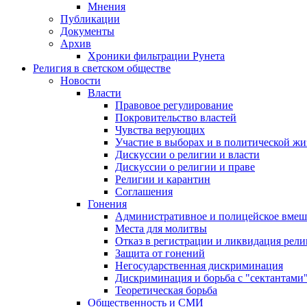
Мнения
Публикации
Документы
Архив
Хроники фильтрации Рунета
Религия в светском обществе
Новости
Власти
Правовое регулирование
Покровительство властей
Чувства верующих
Участие в выборах и в политической ж
Дискуссии о религии и власти
Дискуссии о религии и праве
Религии и карантин
Соглашения
Гонения
Административное и полицейское вмеш
Места для молитвы
Отказ в регистрации и ликвидация рел
Защита от гонений
Негосударственная дискриминация
Дискриминация и борьба с "сектантами
Теоретическая борьба
Общественность и СМИ