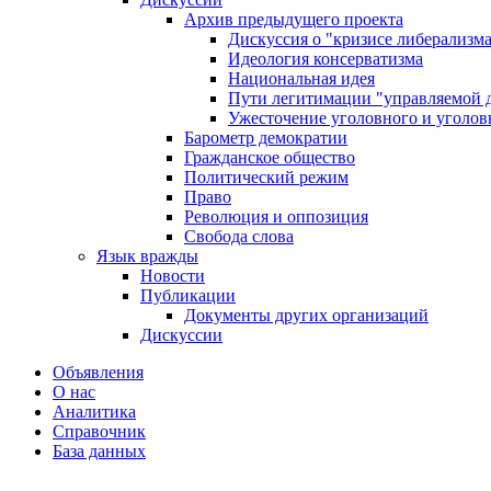
Архив предыдущего проекта
Дискуссия о "кризисе либерализм
Идеология консерватизма
Национальная идея
Пути легитимации "управляемой 
Ужесточение уголовного и уголов
Барометр демократии
Гражданское общество
Политический режим
Право
Революция и оппозиция
Свобода слова
Язык вражды
Новости
Публикации
Документы других организаций
Дискуссии
Объявления
О нас
Аналитика
Справочник
База данных