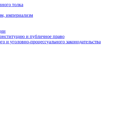
вного толка
зм, империализм
ции
Конституцию и публичное право
о и уголовно-процессуального законодательства