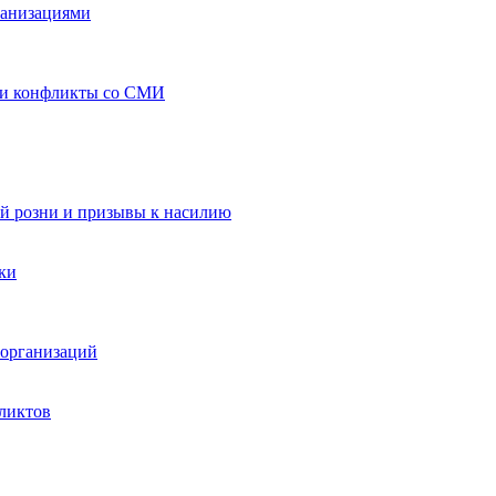
ганизациями
 и конфликты со СМИ
й розни и призывы к насилию
ки
организаций
ликтов