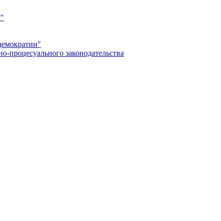
а"
демократии"
но-процесуального законодательства