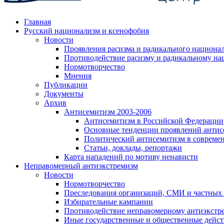
Главная
Русский национализм и ксенофобия
Новости
Проявления расизма и радикального национа
Противодействие расизму и радикальному на
Нормотворчество
Мнения
Публикации
Документы
Архив
Антисемитизм 2003-2006
Антисемитизм в Российской Федерации
Основные тенденции проявлений антис
Политический антисемитизм в совреме
Статьи, доклады, репортажи
Карта нападений по мотиву ненависти
Неправомерный антиэкстремизм
Новости
Нормотворчество
Преследования организаций, СМИ и частных
Избирательные кампании
Противодействие неправомерному антиэкстр
Иные государственные и общественные дейст