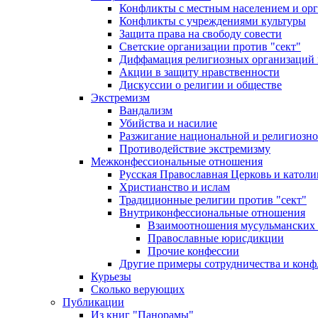
Конфликты с местным населением и ор
Конфликты с учреждениями культуры
Защита права на свободу совести
Светские организации против "сект"
Диффамация религиозных организаций
Акции в защиту нравственности
Дискуссии о религии и обществе
Экстремизм
Вандализм
Убийства и насилие
Разжигание национальной и религиозно
Противодействие экстремизму
Межконфессиональные отношения
Русская Православная Церковь и католи
Христианство и ислам
Традиционные религии против "сект"
Внутриконфессиональные отношения
Взаимоотношения мусульманских 
Православные юрисдикции
Прочие конфессии
Другие примеры сотрудничества и конф
Курьезы
Сколько верующих
Публикации
Из книг "Панорамы"