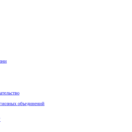
изни
ательство
игиозных объединений
"