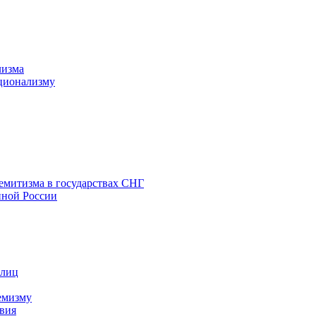
лизма
ционализму
емитизма в государствах СНГ
нной России
 лиц
емизму
вия