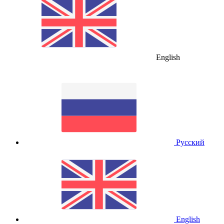
English
Русский
English