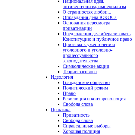
Национальная идея,
антивестернизм, империализм
О странностях любви...
Оправдания дела ЮКОСа
Основания пересмотра
приватизации
Предложения де-либерализовать
Конституцию и публичное право
Призывы к ужесточению
уголовного и уголовно-
процессуального
законодательства
Символические акции
Теории заговора
Идеология
Гражданское общество
Политический режим
Право
Революция и контрреволюция
Свобода слова
Практика
Приватность
Свобода слова
Справедливые выборы
Хорошая полиция