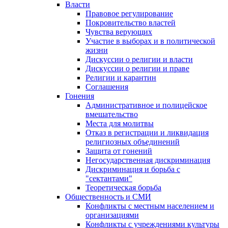
Власти
Правовое регулирование
Покровительство властей
Чувства верующих
Участие в выборах и в политической
жизни
Дискуссии о религии и власти
Дискуссии о религии и праве
Религии и карантин
Соглашения
Гонения
Административное и полицейское
вмешательство
Места для молитвы
Отказ в регистрации и ликвидация
религиозных объединений
Защита от гонений
Негосударственная дискриминация
Дискриминация и борьба с
"сектантами"
Теоретическая борьба
Общественность и СМИ
Конфликты с местным населением и
организациями
Конфликты с учреждениями культуры