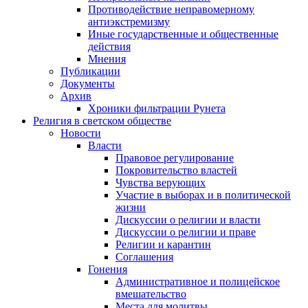
Противодействие неправомерному
антиэкстремизму
Иные государственные и общественные
действия
Мнения
Публикации
Документы
Архив
Хроники фильтрации Рунета
Религия в светском обществе
Новости
Власти
Правовое регулирование
Покровительство властей
Чувства верующих
Участие в выборах и в политической
жизни
Дискуссии о религии и власти
Дискуссии о религии и праве
Религии и карантин
Соглашения
Гонения
Административное и полицейское
вмешательство
Места для молитвы