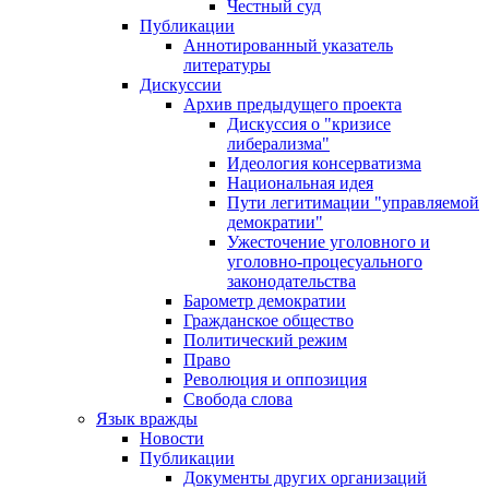
Честный суд
Публикации
Аннотированный указатель
литературы
Дискуссии
Архив предыдущего проекта
Дискуссия о "кризисе
либерализма"
Идеология консерватизма
Национальная идея
Пути легитимации "управляемой
демократии"
Ужесточение уголовного и
уголовно-процесуального
законодательства
Барометр демократии
Гражданское общество
Политический режим
Право
Революция и оппозиция
Свобода слова
Язык вражды
Новости
Публикации
Документы других организаций