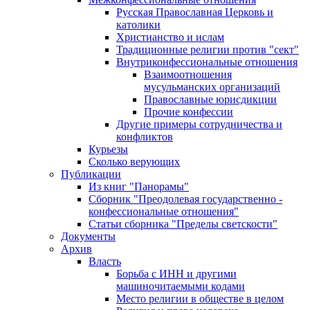
Русская Православная Церковь и
католики
Христианство и ислам
Традиционные религии против "сект"
Внутриконфессиональные отношения
Взаимоотношения
мусульманских организаций
Православные юрисдикции
Прочие конфессии
Другие примеры сотрудничества и
конфликтов
Курьезы
Сколько верующих
Публикации
Из книг "Панорамы"
Сборник "Преодолевая государственно -
конфессиональные отношения"
Статьи сборника "Пределы светскости"
Документы
Архив
Власть
Борьба с ИНН и другими
машиночитаемыми кодами
Место религии в обществе в целом