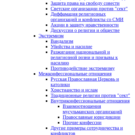
Защита права на свободу совести
Светские организации против "сект"
Диффамация религиозных
организаций и конфликты со СМИ
Акции в защиту нравственности
Дискуссии о религии и обществе
Экстремизм
Вандализм
Убийства и насилие
Разжигание национальной и
религиозной розни и призывы к
насилию
Противодействие экстремизму
Межконфессиональные отношения
Русская Православная Церковь и
католики
Христианство и ислам
Традиционные религии против "сект"
Внутриконфессиональные отношения
Взаимоотношения
мусульманских организаций
Православные юрисдикции
Прочие конфессии
Другие примеры сотрудничества и
конфликтов