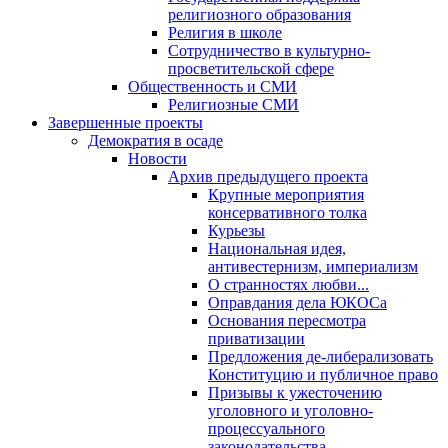
религиозного образования
Религия в школе
Сотрудничество в культурно-
просветительской сфере
Общественность и СМИ
Религиозные СМИ
Завершенные проекты
Демократия в осаде
Новости
Архив предыдущего проекта
Крупные мероприятия
консервативного толка
Курьезы
Национальная идея,
антивестернизм, империализм
О странностях любви...
Оправдания дела ЮКОСа
Основания пересмотра
приватизации
Предложения де-либерализовать
Конституцию и публичное право
Призывы к ужесточению
уголовного и уголовно-
процессуального
законодательства