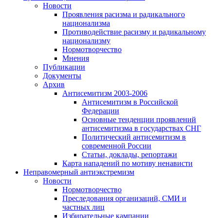
Новости
Проявления расизма и радикального
национализма
Противодействие расизму и радикальному
национализму
Нормотворчество
Мнения
Публикации
Документы
Архив
Антисемитизм 2003-2006
Антисемитизм в Российской
Федерации
Основные тенденции проявлений
антисемитизма в государствах СНГ
Политический антисемитизм в
современной России
Статьи, доклады, репортажи
Карта нападений по мотиву ненависти
Неправомерный антиэкстремизм
Новости
Нормотворчество
Преследования организаций, СМИ и
частных лиц
Избирательные кампании