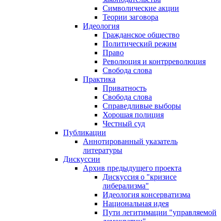
Символические акции
Теории заговора
Идеология
Гражданское общество
Политический режим
Право
Революция и контрреволюция
Свобода слова
Практика
Приватность
Свобода слова
Справедливые выборы
Хорошая полиция
Честный суд
Публикации
Аннотированный указатель
литературы
Дискуссии
Архив предыдущего проекта
Дискуссия о "кризисе
либерализма"
Идеология консерватизма
Национальная идея
Пути легитимации "управляемой