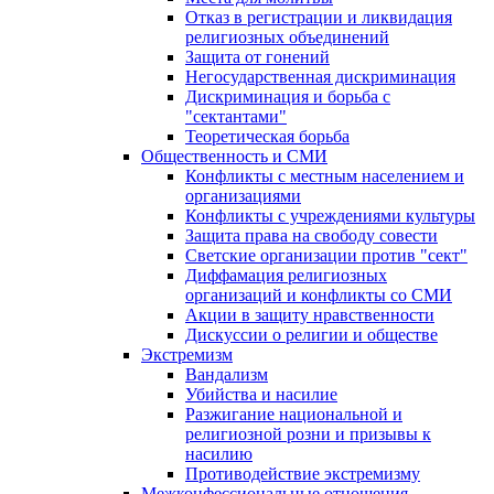
Отказ в регистрации и ликвидация
религиозных объединений
Защита от гонений
Негосударственная дискриминация
Дискриминация и борьба с
"сектантами"
Теоретическая борьба
Общественность и СМИ
Конфликты с местным населением и
организациями
Конфликты с учреждениями культуры
Защита права на свободу совести
Светские организации против "сект"
Диффамация религиозных
организаций и конфликты со СМИ
Акции в защиту нравственности
Дискуссии о религии и обществе
Экстремизм
Вандализм
Убийства и насилие
Разжигание национальной и
религиозной розни и призывы к
насилию
Противодействие экстремизму
Межконфессиональные отношения