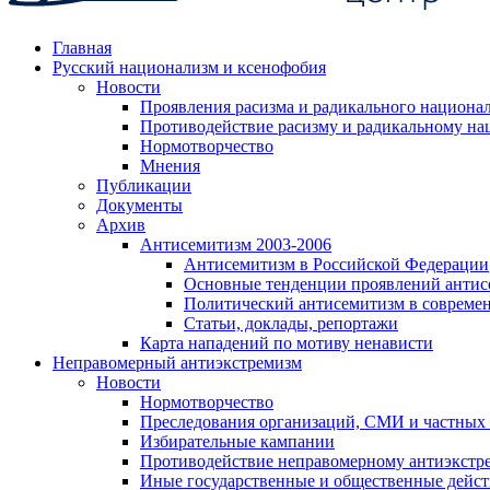
Главная
Русский национализм и ксенофобия
Новости
Проявления расизма и радикального национа
Противодействие расизму и радикальному на
Нормотворчество
Мнения
Публикации
Документы
Архив
Антисемитизм 2003-2006
Антисемитизм в Российской Федерации
Основные тенденции проявлений антис
Политический антисемитизм в совреме
Статьи, доклады, репортажи
Карта нападений по мотиву ненависти
Неправомерный антиэкстремизм
Новости
Нормотворчество
Преследования организаций, СМИ и частных
Избирательные кампании
Противодействие неправомерному антиэкстр
Иные государственные и общественные дейст