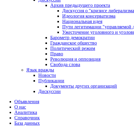
Архив предыдущего проекта
Дискуссия о "кризисе либерализм
Идеология консерватизма
Национальная идея
Пути легитимации "управляемой 
Ужесточение уголовного и уголов
Барометр демократии
Гражданское общество
Политический режим
Право
Революция и оппозиция
Свобода слова
Язык вражды
Новости
Публикации
Документы других организаций
Дискуссии
Объявления
О нас
Аналитика
Справочник
База данных