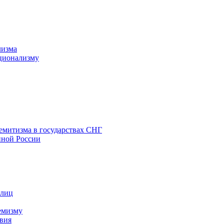
лизма
ционализму
емитизма в государствах СНГ
нной России
 лиц
емизму
вия