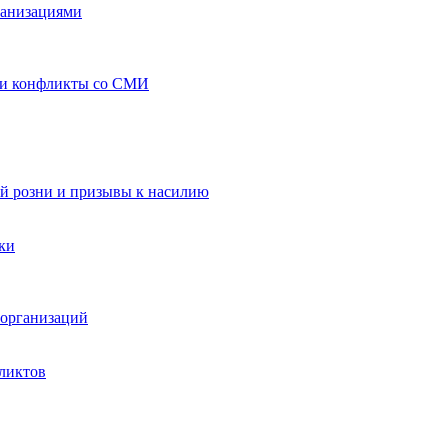
ганизациями
 и конфликты со СМИ
й розни и призывы к насилию
ки
организаций
ликтов