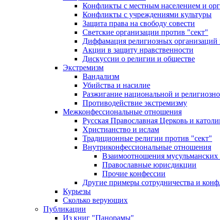
Конфликты с местным населением и ор
Конфликты с учреждениями культуры
Защита права на свободу совести
Светские организации против "сект"
Диффамация религиозных организаций
Акции в защиту нравственности
Дискуссии о религии и обществе
Экстремизм
Вандализм
Убийства и насилие
Разжигание национальной и религиозно
Противодействие экстремизму
Межконфессиональные отношения
Русская Православная Церковь и католи
Христианство и ислам
Традиционные религии против "сект"
Внутриконфессиональные отношения
Взаимоотношения мусульманских 
Православные юрисдикции
Прочие конфессии
Другие примеры сотрудничества и конф
Курьезы
Сколько верующих
Публикации
Из книг "Панорамы"