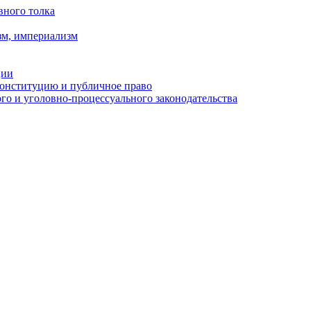
вного толка
зм, империализм
ции
Конституцию и публичное право
о и уголовно-процессуального законодательства