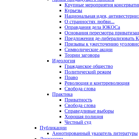
Крупные мероприятия консервати
Курьезы
Национальная идея, антивестерни
О странностях любви...
Оправдания дела ЮКОСа
Основания пересмотра приватиза
Предложения де-либерализовать 
Призывы к ужесточению уголовног
Символические акции
Теории заговора
Идеология
Гражданское общество
Политический режим
Право
Революция и контрреволюция
Свобода слова
Практика
Приватность
Свобода слова
Справедливые выборы
Хорошая полиция
Честный суд
Публикации
Аннотированный указатель литературы
Дискуссии