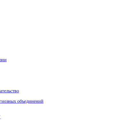
изни
ательство
игиозных объединений
"