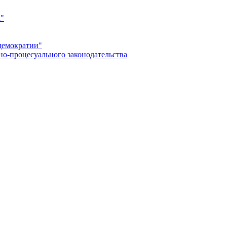
а"
демократии"
но-процесуального законодательства