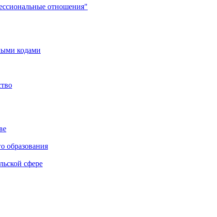
фессиональные отношения"
мыми кодами
ство
ве
го образования
льской сфере