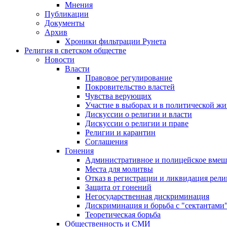
Мнения
Публикации
Документы
Архив
Хроники фильтрации Рунета
Религия в светском обществе
Новости
Власти
Правовое регулирование
Покровительство властей
Чувства верующих
Участие в выборах и в политической ж
Дискуссии о религии и власти
Дискуссии о религии и праве
Религии и карантин
Соглашения
Гонения
Административное и полицейское вмеш
Места для молитвы
Отказ в регистрации и ликвидация рел
Защита от гонений
Негосударственная дискриминация
Дискриминация и борьба с "сектантами
Теоретическая борьба
Общественность и СМИ