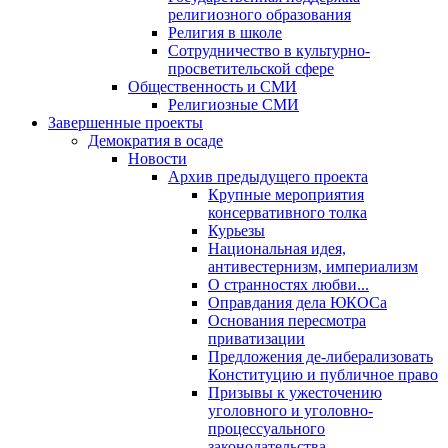
религиозного образования
Религия в школе
Сотрудничество в культурно-
просветительской сфере
Общественность и СМИ
Религиозные СМИ
Завершенные проекты
Демократия в осаде
Новости
Архив предыдущего проекта
Крупные мероприятия
консервативного толка
Курьезы
Национальная идея,
антивестернизм, империализм
О странностях любви...
Оправдания дела ЮКОСа
Основания пересмотра
приватизации
Предложения де-либерализовать
Конституцию и публичное право
Призывы к ужесточению
уголовного и уголовно-
процессуального
законодательства