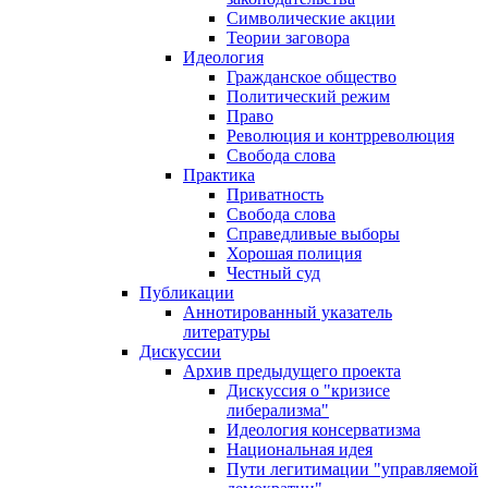
Символические акции
Теории заговора
Идеология
Гражданское общество
Политический режим
Право
Революция и контрреволюция
Свобода слова
Практика
Приватность
Свобода слова
Справедливые выборы
Хорошая полиция
Честный суд
Публикации
Аннотированный указатель
литературы
Дискуссии
Архив предыдущего проекта
Дискуссия о "кризисе
либерализма"
Идеология консерватизма
Национальная идея
Пути легитимации "управляемой