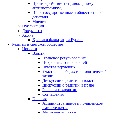
Противодействие неправомерному
антиэкстремизму
Иные государственные и общественные
действия
Мнения
Публикации
Документы
Архив
Хроники фильтрации Рунета
Религия в светском обществе
Новости
Власти
Правовое регулирование
Покровительство властей
Чувства верующих
Участие в выборах и в политической
жизни
Дискуссии о религии и власти
Дискуссии о религии и праве
Религии и карантин
Соглашения
Гонения
Административное и полицейское
вмешательство
Места для молитвы