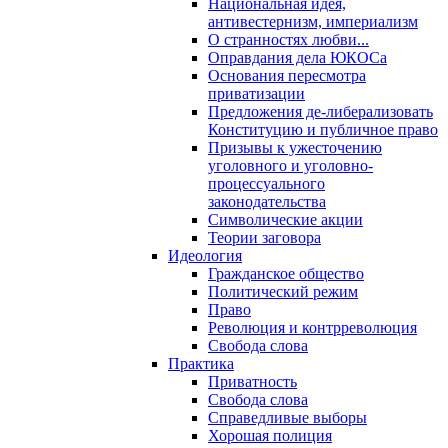
Национальная идея,
антивестернизм, империализм
О странностях любви...
Оправдания дела ЮКОСа
Основания пересмотра
приватизации
Предложения де-либерализовать
Конституцию и публичное право
Призывы к ужесточению
уголовного и уголовно-
процессуального
законодательства
Символические акции
Теории заговора
Идеология
Гражданское общество
Политический режим
Право
Революция и контрреволюция
Свобода слова
Практика
Приватность
Свобода слова
Справедливые выборы
Хорошая полиция