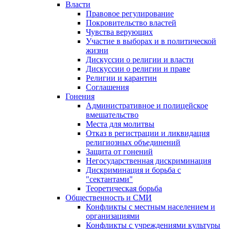
Власти
Правовое регулирование
Покровительство властей
Чувства верующих
Участие в выборах и в политической
жизни
Дискуссии о религии и власти
Дискуссии о религии и праве
Религии и карантин
Соглашения
Гонения
Административное и полицейское
вмешательство
Места для молитвы
Отказ в регистрации и ликвидация
религиозных объединений
Защита от гонений
Негосударственная дискриминация
Дискриминация и борьба с
"сектантами"
Теоретическая борьба
Общественность и СМИ
Конфликты с местным населением и
организациями
Конфликты с учреждениями культуры