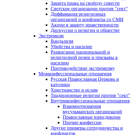
Защита права на свободу совести
Светские организации против "сект"
Диффамация религиозных
организаций и конфликты со СМИ
Акции в защиту нравственности
Дискуссии о религии и обществе
Экстремизм
Вандализм
Убийства и насилие
Разжигание национальной и
религиозной розни и призывы к
насилию
Противодействие экстремизму
Межконфессиональные отношения
Русская Православная Церковь и
католики
Христианство и ислам
Традиционные религии против "сект"
Внутриконфессиональные отношения
Взаимоотношения
мусульманских организаций
Православные юрисдикции
Прочие конфессии
Другие примеры сотрудничества и
конфликтов