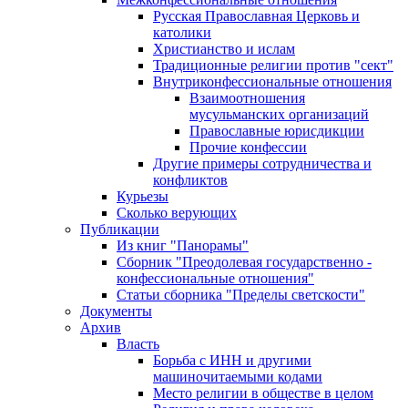
Русская Православная Церковь и
католики
Христианство и ислам
Традиционные религии против "сект"
Внутриконфессиональные отношения
Взаимоотношения
мусульманских организаций
Православные юрисдикции
Прочие конфессии
Другие примеры сотрудничества и
конфликтов
Курьезы
Сколько верующих
Публикации
Из книг "Панорамы"
Сборник "Преодолевая государственно -
конфессиональные отношения"
Статьи сборника "Пределы светскости"
Документы
Архив
Власть
Борьба с ИНН и другими
машиночитаемыми кодами
Место религии в обществе в целом