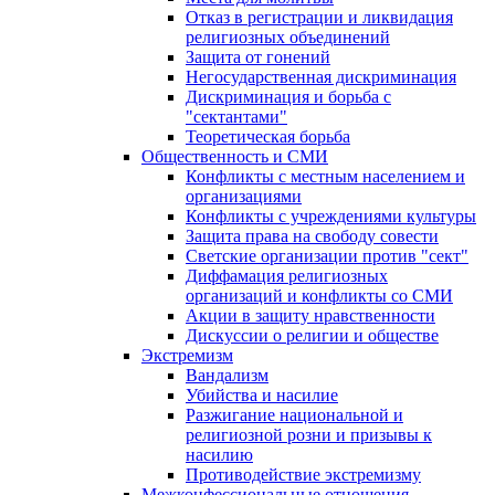
Отказ в регистрации и ликвидация
религиозных объединений
Защита от гонений
Негосударственная дискриминация
Дискриминация и борьба с
"сектантами"
Теоретическая борьба
Общественность и СМИ
Конфликты с местным населением и
организациями
Конфликты с учреждениями культуры
Защита права на свободу совести
Светские организации против "сект"
Диффамация религиозных
организаций и конфликты со СМИ
Акции в защиту нравственности
Дискуссии о религии и обществе
Экстремизм
Вандализм
Убийства и насилие
Разжигание национальной и
религиозной розни и призывы к
насилию
Противодействие экстремизму
Межконфессиональные отношения