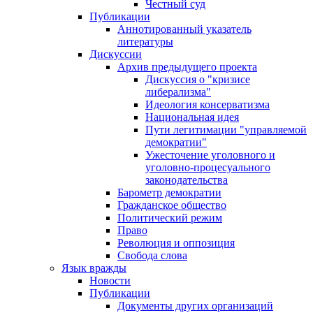
Честный суд
Публикации
Аннотированный указатель
литературы
Дискуссии
Архив предыдущего проекта
Дискуссия о "кризисе
либерализма"
Идеология консерватизма
Национальная идея
Пути легитимации "управляемой
демократии"
Ужесточение уголовного и
уголовно-процесуального
законодательства
Барометр демократии
Гражданское общество
Политический режим
Право
Революция и оппозиция
Свобода слова
Язык вражды
Новости
Публикации
Документы других организаций