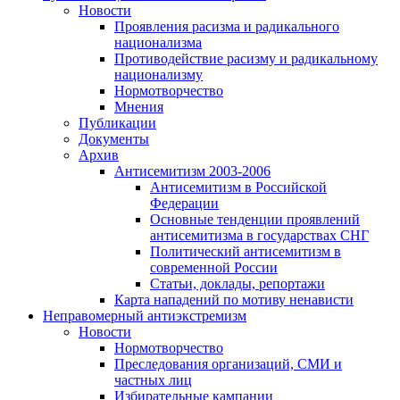
Новости
Проявления расизма и радикального
национализма
Противодействие расизму и радикальному
национализму
Нормотворчество
Мнения
Публикации
Документы
Архив
Антисемитизм 2003-2006
Антисемитизм в Российской
Федерации
Основные тенденции проявлений
антисемитизма в государствах СНГ
Политический антисемитизм в
современной России
Статьи, доклады, репортажи
Карта нападений по мотиву ненависти
Неправомерный антиэкстремизм
Новости
Нормотворчество
Преследования организаций, СМИ и
частных лиц
Избирательные кампании