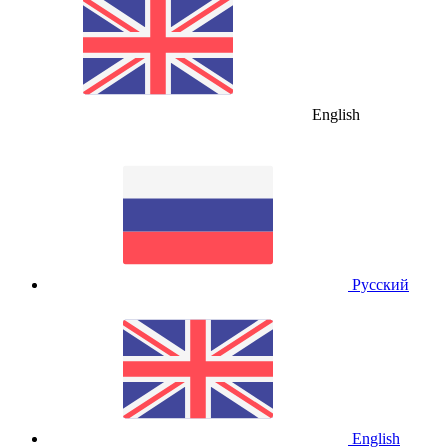
English
Русский
English