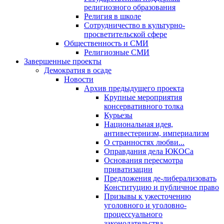
религиозного образования
Религия в школе
Сотрудничество в культурно-
просветительской сфере
Общественность и СМИ
Религиозные СМИ
Завершенные проекты
Демократия в осаде
Новости
Архив предыдущего проекта
Крупные мероприятия
консервативного толка
Курьезы
Национальная идея,
антивестернизм, империализм
О странностях любви...
Оправдания дела ЮКОСа
Основания пересмотра
приватизации
Предложения де-либерализовать
Конституцию и публичное право
Призывы к ужесточению
уголовного и уголовно-
процессуального
законодательства