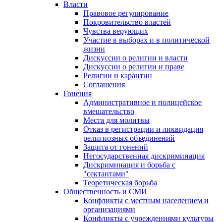
Власти
Правовое регулирование
Покровительство властей
Чувства верующих
Участие в выборах и в политической
жизни
Дискуссии о религии и власти
Дискуссии о религии и праве
Религии и карантин
Соглашения
Гонения
Административное и полицейское
вмешательство
Места для молитвы
Отказ в регистрации и ликвидация
религиозных объединений
Защита от гонений
Негосударственная дискриминация
Дискриминация и борьба с
"сектантами"
Теоретическая борьба
Общественность и СМИ
Конфликты с местным населением и
организациями
Конфликты с учреждениями культуры