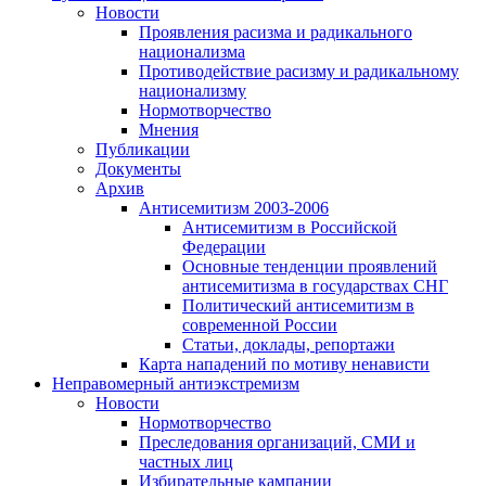
Новости
Проявления расизма и радикального
национализма
Противодействие расизму и радикальному
национализму
Нормотворчество
Мнения
Публикации
Документы
Архив
Антисемитизм 2003-2006
Антисемитизм в Российской
Федерации
Основные тенденции проявлений
антисемитизма в государствах СНГ
Политический антисемитизм в
современной России
Статьи, доклады, репортажи
Карта нападений по мотиву ненависти
Неправомерный антиэкстремизм
Новости
Нормотворчество
Преследования организаций, СМИ и
частных лиц
Избирательные кампании