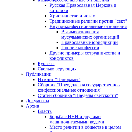
Русская Православная Церковь и
католики
Христианство и ислам
Традиционные религии против "сект"
Внутриконфессиональные отношения
Взаимоотношения
мусульманских организаций
Православные юрисдикции
Прочие конфессии
Другие примеры сотрудничества и
конфликтов
Курьезы
Сколько верующих
Публикации
Из книг "Панорамы"
Сборник "Преодолевая государственно -
конфессиональные отношения"
Статьи сборника "Пределы светскости"
Документы
Архив
Власть
Борьба с ИНН и другими
машиночитаемыми кодами
Место религии в обществе в целом