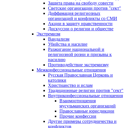
Защита права на свободу совести
Светские организации против "сект"
Диффамация религиозных
организаций и конфликты со СМИ
Акции в защиту нравственности
Дискуссии о религии и обществе
Экстремизм
Вандализм
Убийства и насилие
Разжигание национальной и
религиозной розни и призывы к
насилию
Противодействие экстремизму
Межконфессиональные отношения
Русская Православная Церковь и
католики
Христианство и ислам
Традиционные религии против "сект"
Внутриконфессиональные отношения
Взаимоотношения
мусульманских организаций
Православные юрисдикции
Прочие конфессии
Другие примеры сотрудничества и
конфликтов