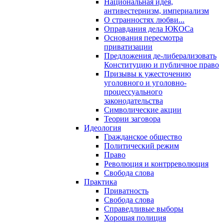
Национальная идея,
антивестернизм, империализм
О странностях любви...
Оправдания дела ЮКОСа
Основания пересмотра
приватизации
Предложения де-либерализовать
Конституцию и публичное право
Призывы к ужесточению
уголовного и уголовно-
процессуального
законодательства
Символические акции
Теории заговора
Идеология
Гражданское общество
Политический режим
Право
Революция и контрреволюция
Свобода слова
Практика
Приватность
Свобода слова
Справедливые выборы
Хорошая полиция