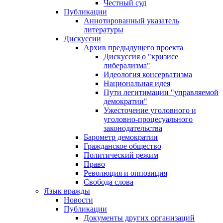
Честный суд
Публикации
Аннотированный указатель
литературы
Дискуссии
Архив предыдущего проекта
Дискуссия о "кризисе
либерализма"
Идеология консерватизма
Национальная идея
Пути легитимации "управляемой
демократии"
Ужесточение уголовного и
уголовно-процесуального
законодательства
Барометр демократии
Гражданское общество
Политический режим
Право
Революция и оппозиция
Свобода слова
Язык вражды
Новости
Публикации
Документы других организаций