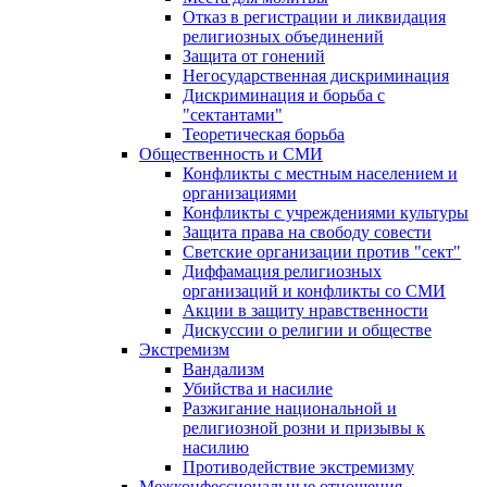
Отказ в регистрации и ликвидация
религиозных объединений
Защита от гонений
Негосударственная дискриминация
Дискриминация и борьба с
"сектантами"
Теоретическая борьба
Общественность и СМИ
Конфликты с местным населением и
организациями
Конфликты с учреждениями культуры
Защита права на свободу совести
Светские организации против "сект"
Диффамация религиозных
организаций и конфликты со СМИ
Акции в защиту нравственности
Дискуссии о религии и обществе
Экстремизм
Вандализм
Убийства и насилие
Разжигание национальной и
религиозной розни и призывы к
насилию
Противодействие экстремизму
Межконфессиональные отношения