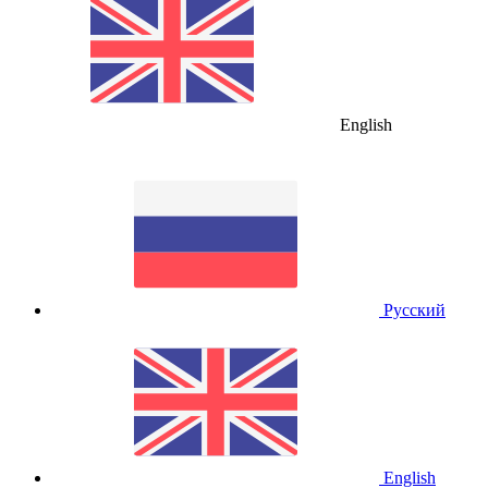
English
Русский
English