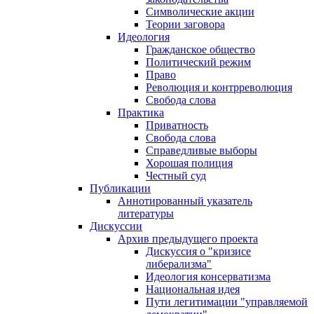
Символические акции
Теории заговора
Идеология
Гражданское общество
Политический режим
Право
Революция и контрреволюция
Свобода слова
Практика
Приватность
Свобода слова
Справедливые выборы
Хорошая полиция
Честный суд
Публикации
Аннотированный указатель
литературы
Дискуссии
Архив предыдущего проекта
Дискуссия о "кризисе
либерализма"
Идеология консерватизма
Национальная идея
Пути легитимации "управляемой