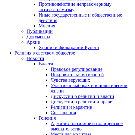
Противодействие неправомерному
антиэкстремизму
Иные государственные и общественные
действия
Мнения
Публикации
Документы
Архив
Хроники фильтрации Рунета
Религия в светском обществе
Новости
Власти
Правовое регулирование
Покровительство властей
Чувства верующих
Участие в выборах и в политической
жизни
Дискуссии о религии и власти
Дискуссии о религии и праве
Религии и карантин
Соглашения
Гонения
Административное и полицейское
вмешательство
Места для молитвы