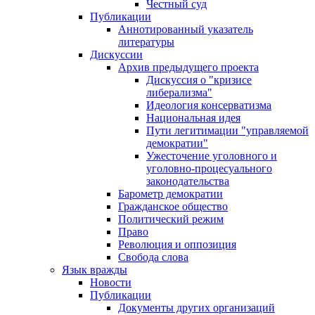
Честный суд
Публикации
Аннотированный указатель
литературы
Дискуссии
Архив предыдущего проекта
Дискуссия о "кризисе
либерализма"
Идеология консерватизма
Национальная идея
Пути легитимации "управляемой
демократии"
Ужесточение уголовного и
уголовно-процесуального
законодательства
Барометр демократии
Гражданское общество
Политический режим
Право
Революция и оппозиция
Свобода слова
Язык вражды
Новости
Публикации
Документы других организаций