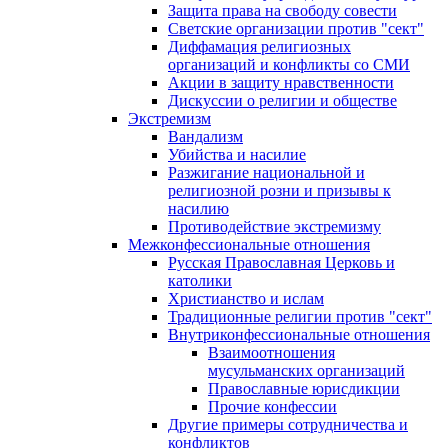
Защита права на свободу совести
Светские организации против "сект"
Диффамация религиозных
организаций и конфликты со СМИ
Акции в защиту нравственности
Дискуссии о религии и обществе
Экстремизм
Вандализм
Убийства и насилие
Разжигание национальной и
религиозной розни и призывы к
насилию
Противодействие экстремизму
Межконфессиональные отношения
Русская Православная Церковь и
католики
Христианство и ислам
Традиционные религии против "сект"
Внутриконфессиональные отношения
Взаимоотношения
мусульманских организаций
Православные юрисдикции
Прочие конфессии
Другие примеры сотрудничества и
конфликтов