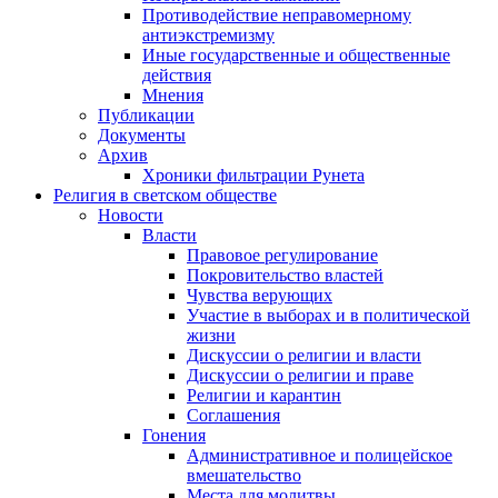
Противодействие неправомерному
антиэкстремизму
Иные государственные и общественные
действия
Мнения
Публикации
Документы
Архив
Хроники фильтрации Рунета
Религия в светском обществе
Новости
Власти
Правовое регулирование
Покровительство властей
Чувства верующих
Участие в выборах и в политической
жизни
Дискуссии о религии и власти
Дискуссии о религии и праве
Религии и карантин
Соглашения
Гонения
Административное и полицейское
вмешательство
Места для молитвы