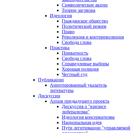
Символические акции
Теории заговора
Идеология
Гражданское общество
Политический режим
Право
Революция и контрреволюция
Свобода слова
Практика
Приватность
Свобода слова
Справедливые выборы
Хорошая полиция
Честный суд
Публикации
Аннотированный указатель
литературы
Дискуссии
Архив предыдущего проекта
Дискуссия о "кризисе
либерализма"
Идеология консерватизма
Национальная идея
Пути легитимации "управляемой