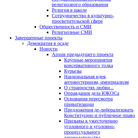
религиозного образования
Религия в школе
Сотрудничество в культурно-
просветительской сфере
Общественность и СМИ
Религиозные СМИ
Завершенные проекты
Демократия в осаде
Новости
Архив предыдущего проекта
Крупные мероприятия
консервативного толка
Курьезы
Национальная идея,
антивестернизм, империализм
О странностях любви...
Оправдания дела ЮКОСа
Основания пересмотра
приватизации
Предложения де-либерализовать
Конституцию и публичное право
Призывы к ужесточению
уголовного и уголовно-
процессуального
законодательства