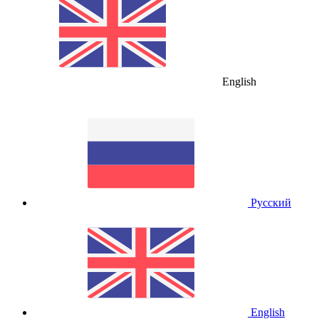
English
Русский
English