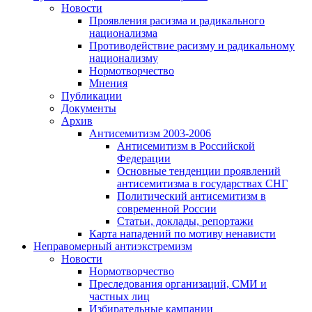
Новости
Проявления расизма и радикального
национализма
Противодействие расизму и радикальному
национализму
Нормотворчество
Мнения
Публикации
Документы
Архив
Антисемитизм 2003-2006
Антисемитизм в Российской
Федерации
Основные тенденции проявлений
антисемитизма в государствах СНГ
Политический антисемитизм в
современной России
Статьи, доклады, репортажи
Карта нападений по мотиву ненависти
Неправомерный антиэкстремизм
Новости
Нормотворчество
Преследования организаций, СМИ и
частных лиц
Избирательные кампании