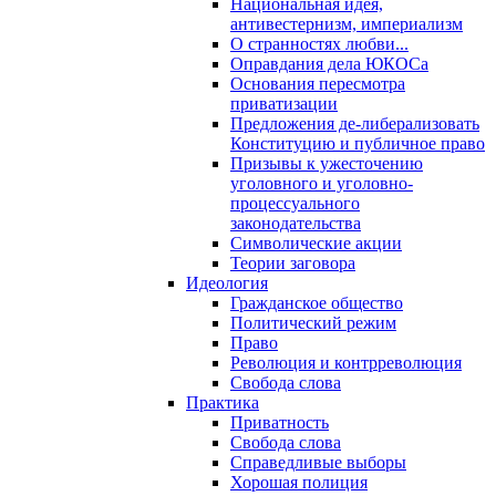
Национальная идея,
антивестернизм, империализм
О странностях любви...
Оправдания дела ЮКОСа
Основания пересмотра
приватизации
Предложения де-либерализовать
Конституцию и публичное право
Призывы к ужесточению
уголовного и уголовно-
процессуального
законодательства
Символические акции
Теории заговора
Идеология
Гражданское общество
Политический режим
Право
Революция и контрреволюция
Свобода слова
Практика
Приватность
Свобода слова
Справедливые выборы
Хорошая полиция