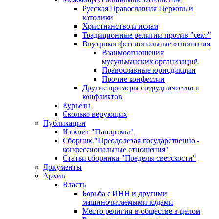
Русская Православная Церковь и
католики
Христианство и ислам
Традиционные религии против "сект"
Внутриконфессиональные отношения
Взаимоотношения
мусульманских организаций
Православные юрисдикции
Прочие конфессии
Другие примеры сотрудничества и
конфликтов
Курьезы
Сколько верующих
Публикации
Из книг "Панорамы"
Сборник "Преодолевая государственно -
конфессиональные отношения"
Статьи сборника "Пределы светскости"
Документы
Архив
Власть
Борьба с ИНН и другими
машиночитаемыми кодами
Место религии в обществе в целом