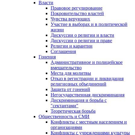
Власти
Правовое регулирование
Покровительство властей
Чувства верующих
Участие в выборах и в политической
жизни
Дискуссии о религии и власти
Дискуссии о религии и праве
Религии и карантин
Соглашения
Гонения
Административное и полицейское
вмешательство
Места для молитвы
Отказ в регистрации и ликвидация
религиозных объединений
Защита от гонений
Негосударственная дискриминация
Дискриминация и борьба с
"сектантами"
Теоретическая борьба
Общественность и СМИ
Конфликты с местным населением и
организациями
Конфликты с учреждениями культуры