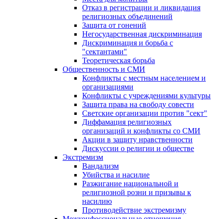
Отказ в регистрации и ликвидация
религиозных объединений
Защита от гонений
Негосударственная дискриминация
Дискриминация и борьба с
"сектантами"
Теоретическая борьба
Общественность и СМИ
Конфликты с местным населением и
организациями
Конфликты с учреждениями культуры
Защита права на свободу совести
Светские организации против "сект"
Диффамация религиозных
организаций и конфликты со СМИ
Акции в защиту нравственности
Дискуссии о религии и обществе
Экстремизм
Вандализм
Убийства и насилие
Разжигание национальной и
религиозной розни и призывы к
насилию
Противодействие экстремизму
Межконфессиональные отношения