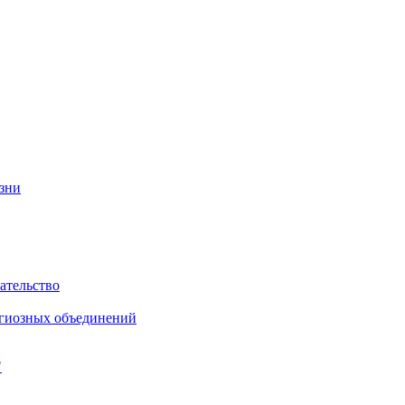
изни
ательство
игиозных объединений
"