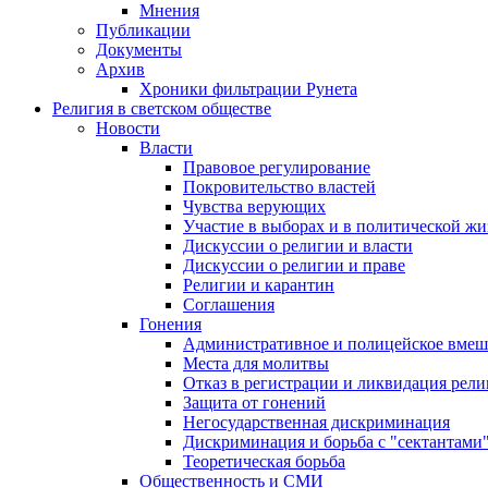
Мнения
Публикации
Документы
Архив
Хроники фильтрации Рунета
Религия в светском обществе
Новости
Власти
Правовое регулирование
Покровительство властей
Чувства верующих
Участие в выборах и в политической ж
Дискуссии о религии и власти
Дискуссии о религии и праве
Религии и карантин
Соглашения
Гонения
Административное и полицейское вмеш
Места для молитвы
Отказ в регистрации и ликвидация рел
Защита от гонений
Негосударственная дискриминация
Дискриминация и борьба с "сектантами
Теоретическая борьба
Общественность и СМИ