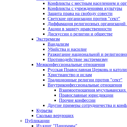
Конфликты с местным населением и ор
Конфликты с учреждениями культуры
Защита права на свободу совести
Светские организации против "сект"
Диффамация религиозных организаций
Акции в защиту нравственности
Дискуссии о религии и обществе
Экстремизм
Вандализм
Убийства и насилие
Разжигание национальной и религиозно
Противодействие экстремизму
Межконфессиональные отношения
Русская Православная Церковь и католи
Христианство и ислам
Традиционные религии против "сект"
Внутриконфессиональные отношения
Взаимоотношения мусульманских 
Православные юрисдикции
Прочие конфессии
Другие примеры сотрудничества и конф
Курьезы
Сколько верующих
Публикации
Из книг "Панорамы"