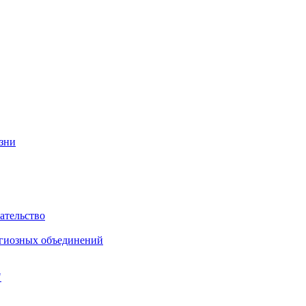
изни
ательство
игиозных объединений
"