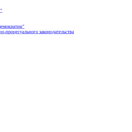
а"
демократии"
но-процесуального законодательства