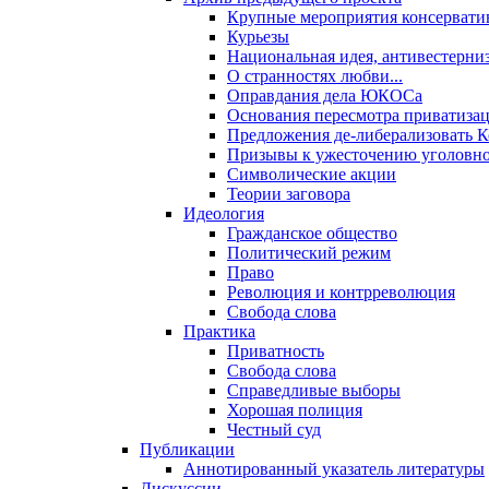
Крупные мероприятия консервати
Курьезы
Национальная идея, антивестерни
О странностях любви...
Оправдания дела ЮКОСа
Основания пересмотра приватиза
Предложения де-либерализовать 
Призывы к ужесточению уголовног
Символические акции
Теории заговора
Идеология
Гражданское общество
Политический режим
Право
Революция и контрреволюция
Свобода слова
Практика
Приватность
Свобода слова
Справедливые выборы
Хорошая полиция
Честный суд
Публикации
Аннотированный указатель литературы
Дискуссии