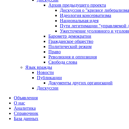
Архив предыдущего проекта
Дискуссия о "кризисе либерализм
Идеология консерватизма
Национальная идея
Пути легитимации "управляемой 
Ужесточение уголовного и уголов
Барометр демократии
Гражданское общество
Политический режим
Право
Революция и оппозиция
Свобода слова
Язык вражды
Новости
Публикации
Документы других организаций
Дискуссии
Объявления
О нас
Аналитика
Справочник
База данных