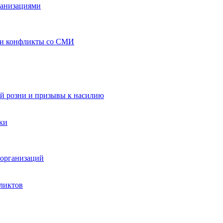
ганизациями
 и конфликты со СМИ
й розни и призывы к насилию
ки
организаций
ликтов