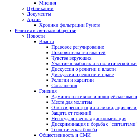
Мнения
Публикации
Документы
Архив
Хроники фильтрации Рунета
Религия в светском обществе
Новости
Власти
Правовое регулирование
Покровительство властей
Чувства верующих
Участие в выборах и в политической ж
Дискуссии о религии и власти
Дискуссии о религии и праве
Религии и карантин
Соглашения
Гонения
Административное и полицейское вмеш
Места для молитвы
Отказ в регистрации и ликвидация рел
Защита от гонений
Негосударственная дискриминация
Дискриминация и борьба с "сектантами
Теоретическая борьба
Общественность и СМИ