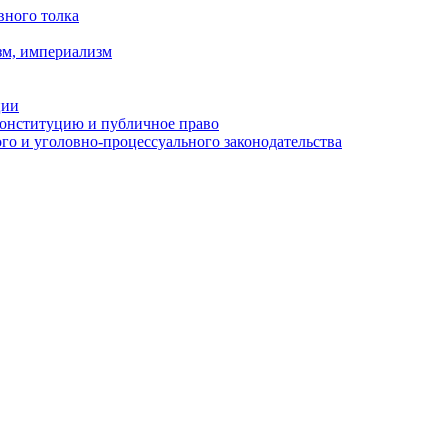
вного толка
зм, империализм
ции
Конституцию и публичное право
о и уголовно-процессуального законодательства