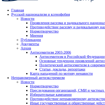
Главная
Русский национализм и ксенофобия
Новости
Проявления расизма и радикального национа
Противодействие расизму и радикальному на
Нормотворчество
Мнения
Публикации
Документы
Архив
Антисемитизм 2003-2006
Антисемитизм в Российской Федерации
Основные тенденции проявлений антис
Политический антисемитизм в совреме
Статьи, доклады, репортажи
Карта нападений по мотиву ненависти
Неправомерный антиэкстремизм
Новости
Нормотворчество
Преследования организаций, СМИ и частных
Избирательные кампании
Противодействие неправомерному антиэкстр
Иные государственные и общественные дейст