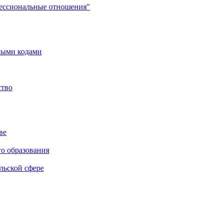
фессиональные отношения"
мыми кодами
ство
ве
го образования
льской сфере