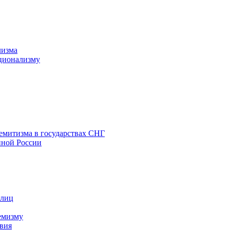
лизма
ционализму
емитизма в государствах СНГ
нной России
 лиц
емизму
вия