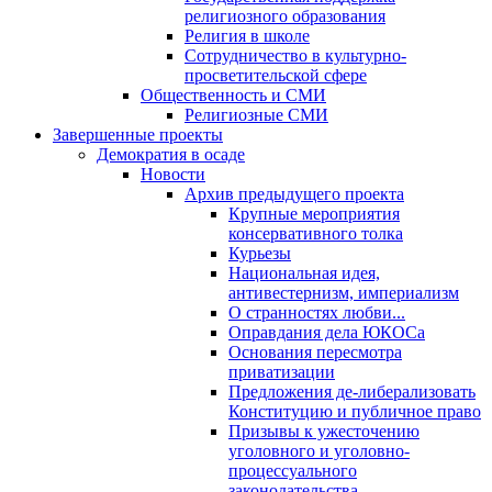
религиозного образования
Религия в школе
Сотрудничество в культурно-
просветительской сфере
Общественность и СМИ
Религиозные СМИ
Завершенные проекты
Демократия в осаде
Новости
Архив предыдущего проекта
Крупные мероприятия
консервативного толка
Курьезы
Национальная идея,
антивестернизм, империализм
О странностях любви...
Оправдания дела ЮКОСа
Основания пересмотра
приватизации
Предложения де-либерализовать
Конституцию и публичное право
Призывы к ужесточению
уголовного и уголовно-
процессуального
законодательства