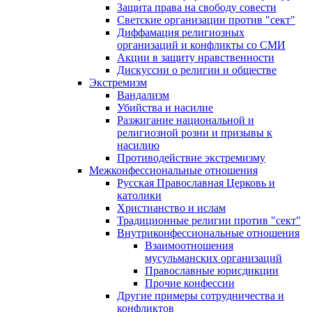
Защита права на свободу совести
Светские организации против "сект"
Диффамация религиозных
организаций и конфликты со СМИ
Акции в защиту нравственности
Дискуссии о религии и обществе
Экстремизм
Вандализм
Убийства и насилие
Разжигание национальной и
религиозной розни и призывы к
насилию
Противодействие экстремизму
Межконфессиональные отношения
Русская Православная Церковь и
католики
Христианство и ислам
Традиционные религии против "сект"
Внутриконфессиональные отношения
Взаимоотношения
мусульманских организаций
Православные юрисдикции
Прочие конфессии
Другие примеры сотрудничества и
конфликтов