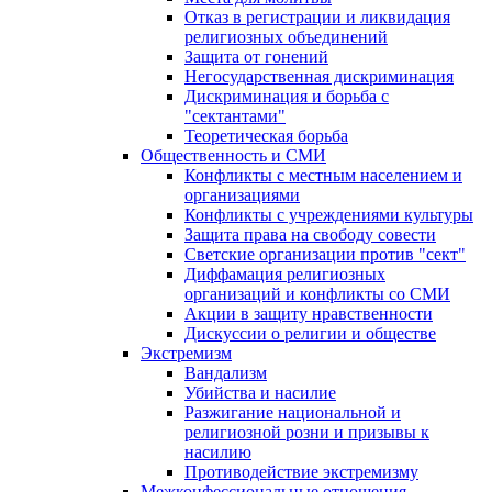
Отказ в регистрации и ликвидация
религиозных объединений
Защита от гонений
Негосударственная дискриминация
Дискриминация и борьба с
"сектантами"
Теоретическая борьба
Общественность и СМИ
Конфликты с местным населением и
организациями
Конфликты с учреждениями культуры
Защита права на свободу совести
Светские организации против "сект"
Диффамация религиозных
организаций и конфликты со СМИ
Акции в защиту нравственности
Дискуссии о религии и обществе
Экстремизм
Вандализм
Убийства и насилие
Разжигание национальной и
религиозной розни и призывы к
насилию
Противодействие экстремизму
Межконфессиональные отношения