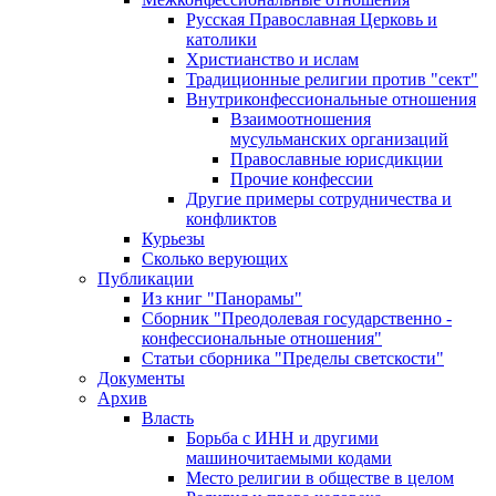
Русская Православная Церковь и
католики
Христианство и ислам
Традиционные религии против "сект"
Внутриконфессиональные отношения
Взаимоотношения
мусульманских организаций
Православные юрисдикции
Прочие конфессии
Другие примеры сотрудничества и
конфликтов
Курьезы
Сколько верующих
Публикации
Из книг "Панорамы"
Сборник "Преодолевая государственно -
конфессиональные отношения"
Статьи сборника "Пределы светскости"
Документы
Архив
Власть
Борьба с ИНН и другими
машиночитаемыми кодами
Место религии в обществе в целом