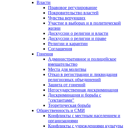
Власти
Правовое регулирование
Покровительство властей
Чувства верующих
Участие в выборах и в политической
жизни
Дискуссии о религии и власти
Дискуссии о религии и праве
Религии и карантин
Соглашения
Гонения
Административное и полицейское
вмешательство
Места для молитвы
Отказ в регистрации и ликвидация
религиозных объединений
Защита от гонений
Негосударственная дискриминация
Дискриминация и борьба с
"сектантами"
Теоретическая борьба
Общественность и СМИ
Конфликты с местным населением и
организациями
Конфликты с учреждениями культуры