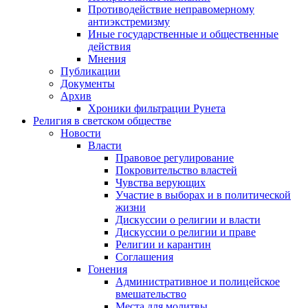
Противодействие неправомерному
антиэкстремизму
Иные государственные и общественные
действия
Мнения
Публикации
Документы
Архив
Хроники фильтрации Рунета
Религия в светском обществе
Новости
Власти
Правовое регулирование
Покровительство властей
Чувства верующих
Участие в выборах и в политической
жизни
Дискуссии о религии и власти
Дискуссии о религии и праве
Религии и карантин
Соглашения
Гонения
Административное и полицейское
вмешательство
Места для молитвы