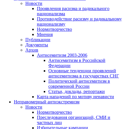
Новости
Проявления расизма и радикального
национализма
Противодействие расизму и радикальному
национализму
Нормотворчество
Мнения
Публикации
Документы
Архив
Антисемитизм 2003-2006
Антисемитизм в Российской
Федерации
Основные тенденции проявлений
антисемитизма в государствах СНГ
Политический антисемитизм в
современной России
Статьи, доклады, репортажи
Карта нападений по мотиву ненависти
Неправомерный антиэкстремизм
Новости
Нормотворчество
Преследования организаций, СМИ и
частных лиц
Избирательные кампании