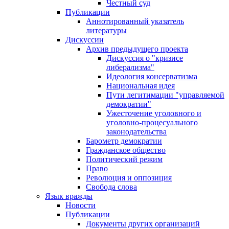
Честный суд
Публикации
Аннотированный указатель
литературы
Дискуссии
Архив предыдущего проекта
Дискуссия о "кризисе
либерализма"
Идеология консерватизма
Национальная идея
Пути легитимации "управляемой
демократии"
Ужесточение уголовного и
уголовно-процесуального
законодательства
Барометр демократии
Гражданское общество
Политический режим
Право
Революция и оппозиция
Свобода слова
Язык вражды
Новости
Публикации
Документы других организаций