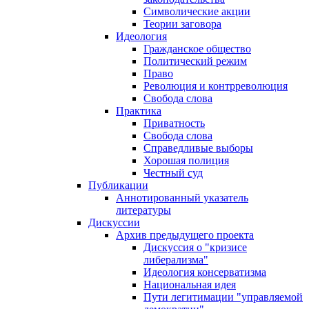
Символические акции
Теории заговора
Идеология
Гражданское общество
Политический режим
Право
Революция и контрреволюция
Свобода слова
Практика
Приватность
Свобода слова
Справедливые выборы
Хорошая полиция
Честный суд
Публикации
Аннотированный указатель
литературы
Дискуссии
Архив предыдущего проекта
Дискуссия о "кризисе
либерализма"
Идеология консерватизма
Национальная идея
Пути легитимации "управляемой