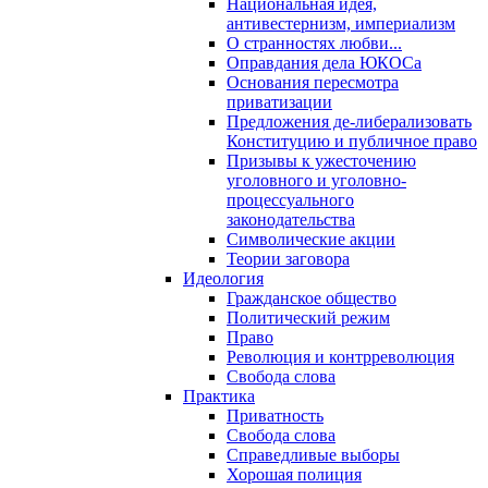
Национальная идея,
антивестернизм, империализм
О странностях любви...
Оправдания дела ЮКОСа
Основания пересмотра
приватизации
Предложения де-либерализовать
Конституцию и публичное право
Призывы к ужесточению
уголовного и уголовно-
процессуального
законодательства
Символические акции
Теории заговора
Идеология
Гражданское общество
Политический режим
Право
Революция и контрреволюция
Свобода слова
Практика
Приватность
Свобода слова
Справедливые выборы
Хорошая полиция