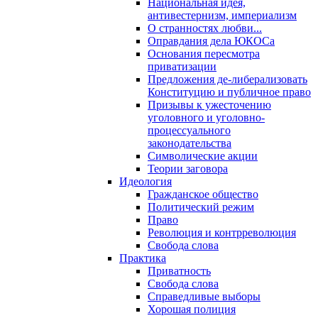
Национальная идея,
антивестернизм, империализм
О странностях любви...
Оправдания дела ЮКОСа
Основания пересмотра
приватизации
Предложения де-либерализовать
Конституцию и публичное право
Призывы к ужесточению
уголовного и уголовно-
процессуального
законодательства
Символические акции
Теории заговора
Идеология
Гражданское общество
Политический режим
Право
Революция и контрреволюция
Свобода слова
Практика
Приватность
Свобода слова
Справедливые выборы
Хорошая полиция