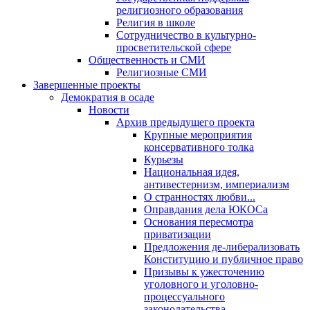
религиозного образования
Религия в школе
Сотрудничество в культурно-
просветительской сфере
Общественность и СМИ
Религиозные СМИ
Завершенные проекты
Демократия в осаде
Новости
Архив предыдущего проекта
Крупные мероприятия
консервативного толка
Курьезы
Национальная идея,
антивестернизм, империализм
О странностях любви...
Оправдания дела ЮКОСа
Основания пересмотра
приватизации
Предложения де-либерализовать
Конституцию и публичное право
Призывы к ужесточению
уголовного и уголовно-
процессуального
законодательства