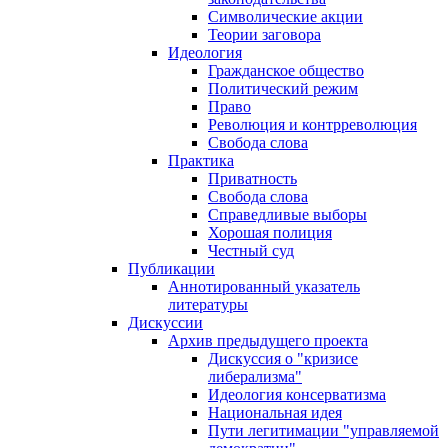
Символические акции
Теории заговора
Идеология
Гражданское общество
Политический режим
Право
Революция и контрреволюция
Свобода слова
Практика
Приватность
Свобода слова
Справедливые выборы
Хорошая полиция
Честный суд
Публикации
Аннотированный указатель
литературы
Дискуссии
Архив предыдущего проекта
Дискуссия о "кризисе
либерализма"
Идеология консерватизма
Национальная идея
Пути легитимации "управляемой