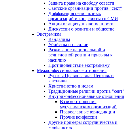
Защита права на свободу совести
Светские организации против "сект"
Диффамация религиозных
организаций и конфликты со СМИ
Акции в защиту нравственности
Дискуссии о религии и обществе
Экстремизм
Вандализм
Убийства и насилие
Разжигание национальной и
религиозной розни и призывы к
насилию
Противодействие экстремизму
Межконфессиональные отношения
Русская Православная Церковь и
католики
Христианство и ислам
Традиционные религии против "сект"
Внутриконфессиональные отношения
Взаимоотношения
мусульманских организаций
Православные юрисдикции
Прочие конфессии
Другие примеры сотрудничества и
конфликтов