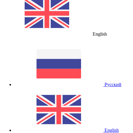
English
Русский
English