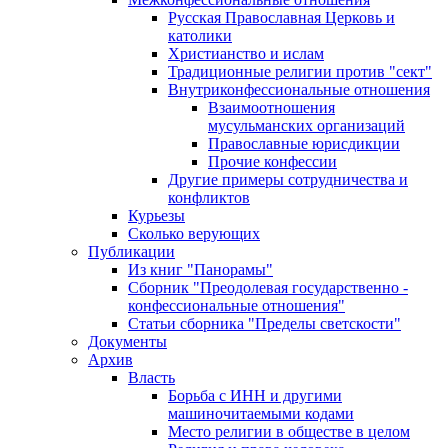
Русская Православная Церковь и
католики
Христианство и ислам
Традиционные религии против "сект"
Внутриконфессиональные отношения
Взаимоотношения
мусульманских организаций
Православные юрисдикции
Прочие конфессии
Другие примеры сотрудничества и
конфликтов
Курьезы
Сколько верующих
Публикации
Из книг "Панорамы"
Сборник "Преодолевая государственно -
конфессиональные отношения"
Статьи сборника "Пределы светскости"
Документы
Архив
Власть
Борьба с ИНН и другими
машиночитаемыми кодами
Место религии в обществе в целом