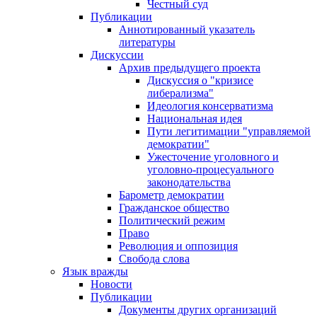
Честный суд
Публикации
Аннотированный указатель
литературы
Дискуссии
Архив предыдущего проекта
Дискуссия о "кризисе
либерализма"
Идеология консерватизма
Национальная идея
Пути легитимации "управляемой
демократии"
Ужесточение уголовного и
уголовно-процесуального
законодательства
Барометр демократии
Гражданское общество
Политический режим
Право
Революция и оппозиция
Свобода слова
Язык вражды
Новости
Публикации
Документы других организаций