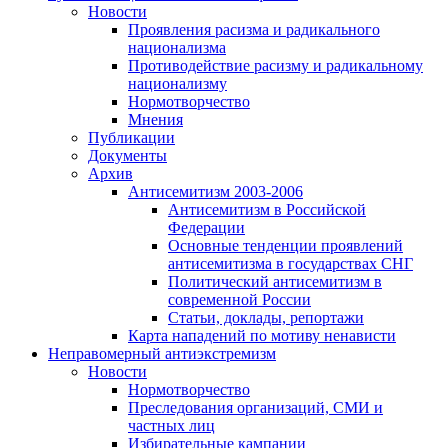
Новости
Проявления расизма и радикального
национализма
Противодействие расизму и радикальному
национализму
Нормотворчество
Мнения
Публикации
Документы
Архив
Антисемитизм 2003-2006
Антисемитизм в Российской
Федерации
Основные тенденции проявлений
антисемитизма в государствах СНГ
Политический антисемитизм в
современной России
Статьи, доклады, репортажи
Карта нападений по мотиву ненависти
Неправомерный антиэкстремизм
Новости
Нормотворчество
Преследования организаций, СМИ и
частных лиц
Избирательные кампании