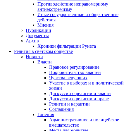
Противодействие неправомерному
антиэкстремизму
Иные государственные и общественные
действия
Мнения
Публикации
Документы
Архив
Хроники фильтрации Рунета
Религия в светском обществе
Новости
Власти
Правовое регулирование
Покровительство властей
Чувства верующих
Участие в выборах и в политической
жизни
Дискуссии о религии и власти
Дискуссии о религии и праве
Религии и карантин
Соглашения
Гонения
Административное и полицейское
вмешательство
Места для молитвы