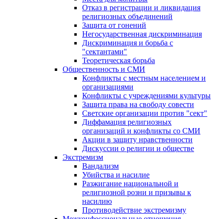
Отказ в регистрации и ликвидация
религиозных объединений
Защита от гонений
Негосударственная дискриминация
Дискриминация и борьба с
"сектантами"
Теоретическая борьба
Общественность и СМИ
Конфликты с местным населением и
организациями
Конфликты с учреждениями культуры
Защита права на свободу совести
Светские организации против "сект"
Диффамация религиозных
организаций и конфликты со СМИ
Акции в защиту нравственности
Дискуссии о религии и обществе
Экстремизм
Вандализм
Убийства и насилие
Разжигание национальной и
религиозной розни и призывы к
насилию
Противодействие экстремизму
Межконфессиональные отношения