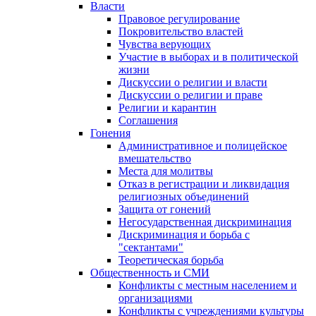
Власти
Правовое регулирование
Покровительство властей
Чувства верующих
Участие в выборах и в политической
жизни
Дискуссии о религии и власти
Дискуссии о религии и праве
Религии и карантин
Соглашения
Гонения
Административное и полицейское
вмешательство
Места для молитвы
Отказ в регистрации и ликвидация
религиозных объединений
Защита от гонений
Негосударственная дискриминация
Дискриминация и борьба с
"сектантами"
Теоретическая борьба
Общественность и СМИ
Конфликты с местным населением и
организациями
Конфликты с учреждениями культуры