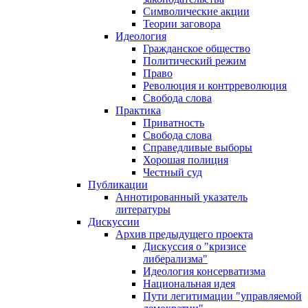
Символические акции
Теории заговора
Идеология
Гражданское общество
Политический режим
Право
Революция и контрреволюция
Свобода слова
Практика
Приватность
Свобода слова
Справедливые выборы
Хорошая полиция
Честный суд
Публикации
Аннотированный указатель
литературы
Дискуссии
Архив предыдущего проекта
Дискуссия о "кризисе
либерализма"
Идеология консерватизма
Национальная идея
Пути легитимации "управляемой