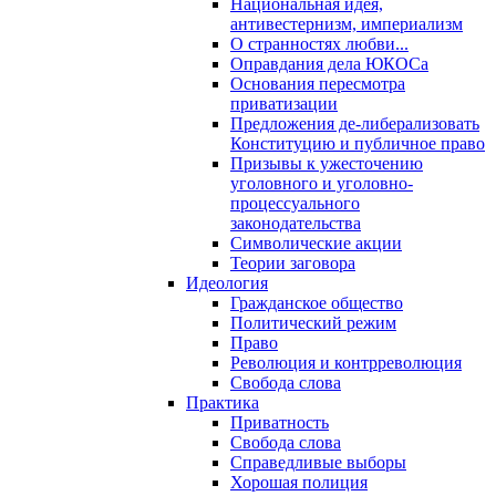
Национальная идея,
антивестернизм, империализм
О странностях любви...
Оправдания дела ЮКОСа
Основания пересмотра
приватизации
Предложения де-либерализовать
Конституцию и публичное право
Призывы к ужесточению
уголовного и уголовно-
процессуального
законодательства
Символические акции
Теории заговора
Идеология
Гражданское общество
Политический режим
Право
Революция и контрреволюция
Свобода слова
Практика
Приватность
Свобода слова
Справедливые выборы
Хорошая полиция