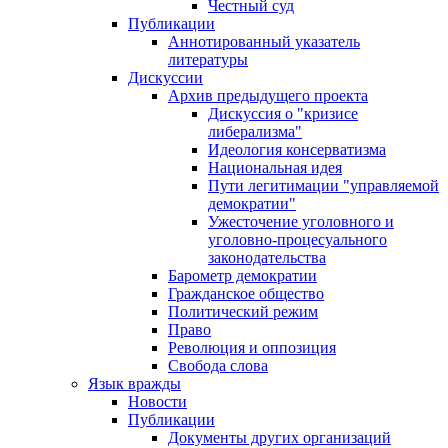
Честный суд
Публикации
Аннотированный указатель
литературы
Дискуссии
Архив предыдущего проекта
Дискуссия о "кризисе
либерализма"
Идеология консерватизма
Национальная идея
Пути легитимации "управляемой
демократии"
Ужесточение уголовного и
уголовно-процесуального
законодательства
Барометр демократии
Гражданское общество
Политический режим
Право
Революция и оппозиция
Свобода слова
Язык вражды
Новости
Публикации
Документы других организаций