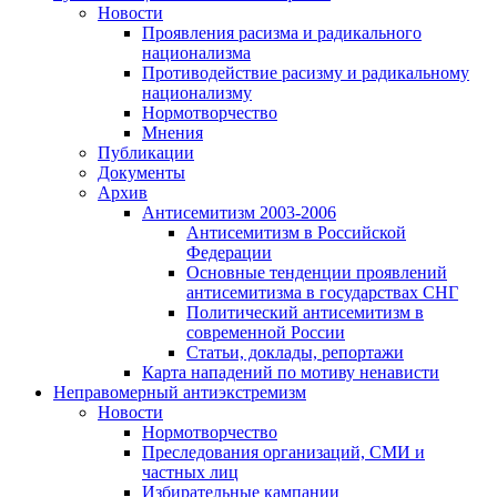
Новости
Проявления расизма и радикального
национализма
Противодействие расизму и радикальному
национализму
Нормотворчество
Мнения
Публикации
Документы
Архив
Антисемитизм 2003-2006
Антисемитизм в Российской
Федерации
Основные тенденции проявлений
антисемитизма в государствах СНГ
Политический антисемитизм в
современной России
Статьи, доклады, репортажи
Карта нападений по мотиву ненависти
Неправомерный антиэкстремизм
Новости
Нормотворчество
Преследования организаций, СМИ и
частных лиц
Избирательные кампании