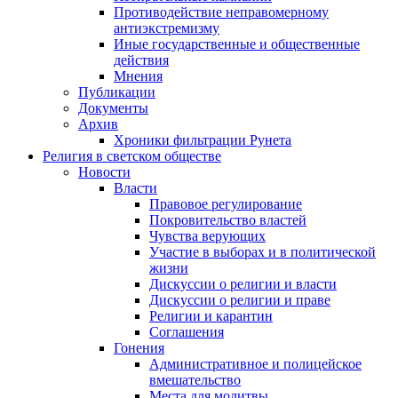
Противодействие неправомерному
антиэкстремизму
Иные государственные и общественные
действия
Мнения
Публикации
Документы
Архив
Хроники фильтрации Рунета
Религия в светском обществе
Новости
Власти
Правовое регулирование
Покровительство властей
Чувства верующих
Участие в выборах и в политической
жизни
Дискуссии о религии и власти
Дискуссии о религии и праве
Религии и карантин
Соглашения
Гонения
Административное и полицейское
вмешательство
Места для молитвы