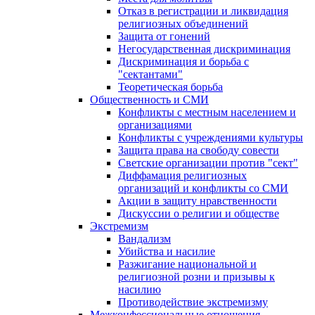
Отказ в регистрации и ликвидация
религиозных объединений
Защита от гонений
Негосударственная дискриминация
Дискриминация и борьба с
"сектантами"
Теоретическая борьба
Общественность и СМИ
Конфликты с местным населением и
организациями
Конфликты с учреждениями культуры
Защита права на свободу совести
Светские организации против "сект"
Диффамация религиозных
организаций и конфликты со СМИ
Акции в защиту нравственности
Дискуссии о религии и обществе
Экстремизм
Вандализм
Убийства и насилие
Разжигание национальной и
религиозной розни и призывы к
насилию
Противодействие экстремизму
Межконфессиональные отношения