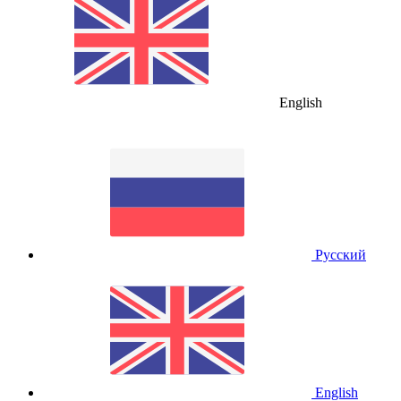
English
Русский
English