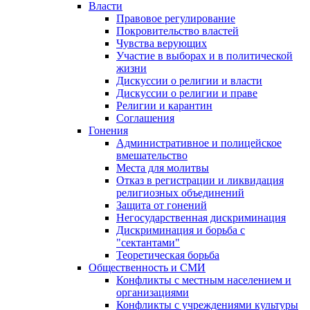
Власти
Правовое регулирование
Покровительство властей
Чувства верующих
Участие в выборах и в политической
жизни
Дискуссии о религии и власти
Дискуссии о религии и праве
Религии и карантин
Соглашения
Гонения
Административное и полицейское
вмешательство
Места для молитвы
Отказ в регистрации и ликвидация
религиозных объединений
Защита от гонений
Негосударственная дискриминация
Дискриминация и борьба с
"сектантами"
Теоретическая борьба
Общественность и СМИ
Конфликты с местным населением и
организациями
Конфликты с учреждениями культуры