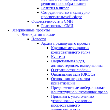
религиозного образования
Религия в школе
Сотрудничество в культурно-
просветительской сфере
Общественность и СМИ
Религиозные СМИ
Завершенные проекты
Демократия в осаде
Новости
Архив предыдущего проекта
Крупные мероприятия
консервативного толка
Курьезы
Национальная идея,
антивестернизм, империализм
О странностях любви...
Оправдания дела ЮКОСа
Основания пересмотра
приватизации
Предложения де-либерализовать
Конституцию и публичное право
Призывы к ужесточению
уголовного и уголовно-
процессуального
законодательства