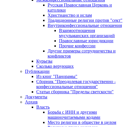
Русская Православная Церковь и
католики
Христианство и ислам
Традиционные религии против "сект"
Внутриконфессиональные отношения
Взаимоотношения
мусульманских организаций
Православные юрисдикции
Прочие конфессии
Другие примеры сотрудничества и
конфликтов
Курьезы
Сколько верующих
Публикации
Из книг "Панорамы"
Сборник "Преодолевая государственно -
конфессиональные отношения"
Статьи сборника "Пределы светскости"
Документы
Архив
Власть
Борьба с ИНН и другими
машиночитаемыми кодами
Место религии в обществе в целом