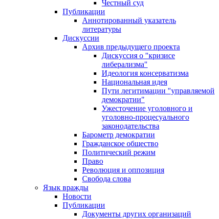
Честный суд
Публикации
Аннотированный указатель
литературы
Дискуссии
Архив предыдущего проекта
Дискуссия о "кризисе
либерализма"
Идеология консерватизма
Национальная идея
Пути легитимации "управляемой
демократии"
Ужесточение уголовного и
уголовно-процесуального
законодательства
Барометр демократии
Гражданское общество
Политический режим
Право
Революция и оппозиция
Свобода слова
Язык вражды
Новости
Публикации
Документы других организаций