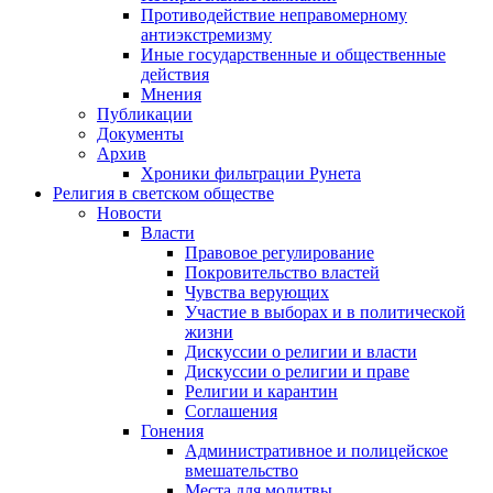
Противодействие неправомерному
антиэкстремизму
Иные государственные и общественные
действия
Мнения
Публикации
Документы
Архив
Хроники фильтрации Рунета
Религия в светском обществе
Новости
Власти
Правовое регулирование
Покровительство властей
Чувства верующих
Участие в выборах и в политической
жизни
Дискуссии о религии и власти
Дискуссии о религии и праве
Религии и карантин
Соглашения
Гонения
Административное и полицейское
вмешательство
Места для молитвы