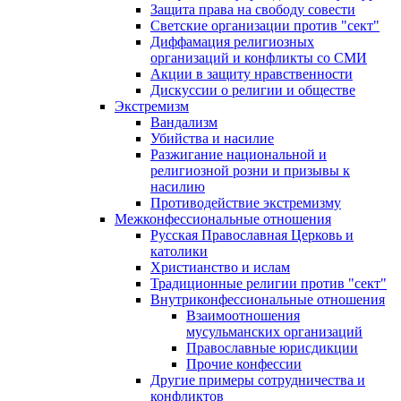
Защита права на свободу совести
Светские организации против "сект"
Диффамация религиозных
организаций и конфликты со СМИ
Акции в защиту нравственности
Дискуссии о религии и обществе
Экстремизм
Вандализм
Убийства и насилие
Разжигание национальной и
религиозной розни и призывы к
насилию
Противодействие экстремизму
Межконфессиональные отношения
Русская Православная Церковь и
католики
Христианство и ислам
Традиционные религии против "сект"
Внутриконфессиональные отношения
Взаимоотношения
мусульманских организаций
Православные юрисдикции
Прочие конфессии
Другие примеры сотрудничества и
конфликтов