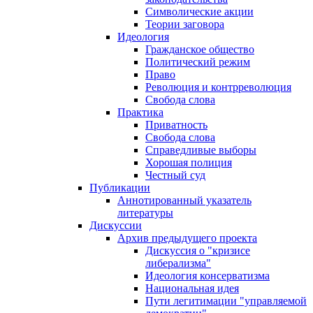
Символические акции
Теории заговора
Идеология
Гражданское общество
Политический режим
Право
Революция и контрреволюция
Свобода слова
Практика
Приватность
Свобода слова
Справедливые выборы
Хорошая полиция
Честный суд
Публикации
Аннотированный указатель
литературы
Дискуссии
Архив предыдущего проекта
Дискуссия о "кризисе
либерализма"
Идеология консерватизма
Национальная идея
Пути легитимации "управляемой