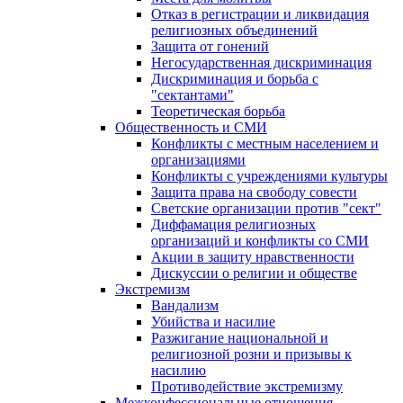
Отказ в регистрации и ликвидация
религиозных объединений
Защита от гонений
Негосударственная дискриминация
Дискриминация и борьба с
"сектантами"
Теоретическая борьба
Общественность и СМИ
Конфликты с местным населением и
организациями
Конфликты с учреждениями культуры
Защита права на свободу совести
Светские организации против "сект"
Диффамация религиозных
организаций и конфликты со СМИ
Акции в защиту нравственности
Дискуссии о религии и обществе
Экстремизм
Вандализм
Убийства и насилие
Разжигание национальной и
религиозной розни и призывы к
насилию
Противодействие экстремизму
Межконфессиональные отношения