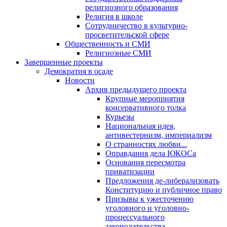
религиозного образования
Религия в школе
Сотрудничество в культурно-
просветительской сфере
Общественность и СМИ
Религиозные СМИ
Завершенные проекты
Демократия в осаде
Новости
Архив предыдущего проекта
Крупные мероприятия
консервативного толка
Курьезы
Национальная идея,
антивестернизм, империализм
О странностях любви...
Оправдания дела ЮКОСа
Основания пересмотра
приватизации
Предложения де-либерализовать
Конституцию и публичное право
Призывы к ужесточению
уголовного и уголовно-
процессуального
законодательства