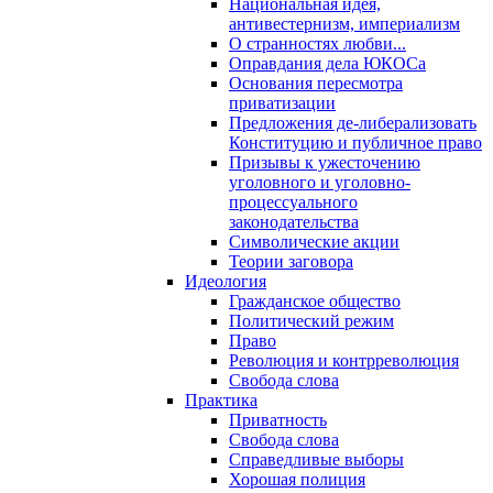
Национальная идея,
антивестернизм, империализм
О странностях любви...
Оправдания дела ЮКОСа
Основания пересмотра
приватизации
Предложения де-либерализовать
Конституцию и публичное право
Призывы к ужесточению
уголовного и уголовно-
процессуального
законодательства
Символические акции
Теории заговора
Идеология
Гражданское общество
Политический режим
Право
Революция и контрреволюция
Свобода слова
Практика
Приватность
Свобода слова
Справедливые выборы
Хорошая полиция