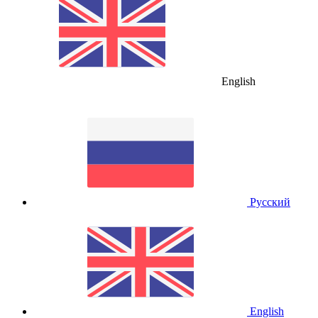
English
Русский
English