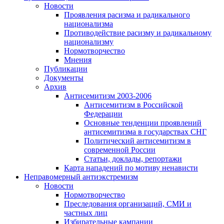
Новости
Проявления расизма и радикального
национализма
Противодействие расизму и радикальному
национализму
Нормотворчество
Мнения
Публикации
Документы
Архив
Антисемитизм 2003-2006
Антисемитизм в Российской
Федерации
Основные тенденции проявлений
антисемитизма в государствах СНГ
Политический антисемитизм в
современной России
Статьи, доклады, репортажи
Карта нападений по мотиву ненависти
Неправомерный антиэкстремизм
Новости
Нормотворчество
Преследования организаций, СМИ и
частных лиц
Избирательные кампании