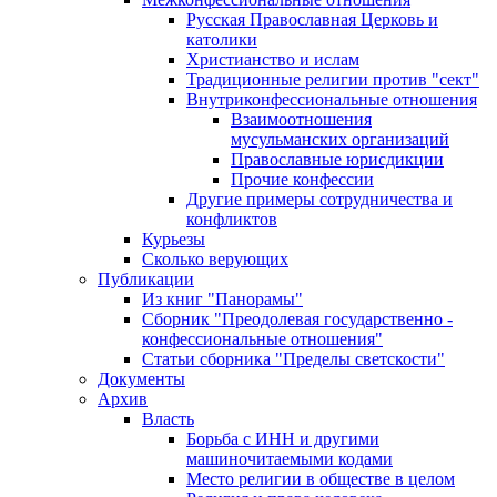
Русская Православная Церковь и
католики
Христианство и ислам
Традиционные религии против "сект"
Внутриконфессиональные отношения
Взаимоотношения
мусульманских организаций
Православные юрисдикции
Прочие конфессии
Другие примеры сотрудничества и
конфликтов
Курьезы
Сколько верующих
Публикации
Из книг "Панорамы"
Сборник "Преодолевая государственно -
конфессиональные отношения"
Статьи сборника "Пределы светскости"
Документы
Архив
Власть
Борьба с ИНН и другими
машиночитаемыми кодами
Место религии в обществе в целом