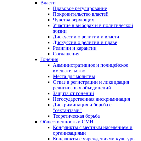
Власти
Правовое регулирование
Покровительство властей
Чувства верующих
Участие в выборах и в политической
жизни
Дискуссии о религии и власти
Дискуссии о религии и праве
Религии и карантин
Соглашения
Гонения
Административное и полицейское
вмешательство
Места для молитвы
Отказ в регистрации и ликвидация
религиозных объединений
Защита от гонений
Негосударственная дискриминация
Дискриминация и борьба с
"сектантами"
Теоретическая борьба
Общественность и СМИ
Конфликты с местным населением и
организациями
Конфликты с учреждениями культуры