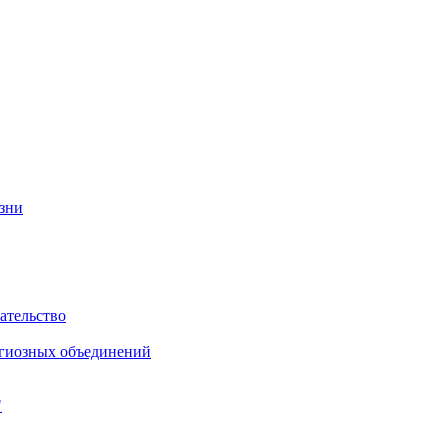
изни
ательство
игиозных объединений
"