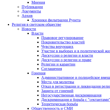
Мнения
Публикации
Документы
Архив
Хроники фильтрации Рунета
Религия в светском обществе
Новости
Власти
Правовое регулирование
Покровительство властей
Чувства верующих
Участие в выборах и в политической ж
Дискуссии о религии и власти
Дискуссии о религии и праве
Религии и карантин
Соглашения
Гонения
Административное и полицейское вмеш
Места для молитвы
Отказ в регистрации и ликвидация рел
Защита от гонений
Негосударственная дискриминация
Дискриминация и борьба с "сектантами
Теоретическая борьба
Общественность и СМИ