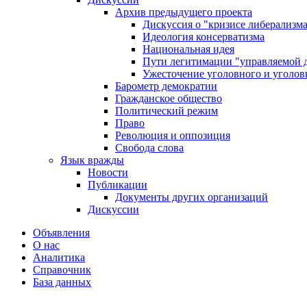
Архив предыдущего проекта
Дискуссия о "кризисе либерализм
Идеология консерватизма
Национальная идея
Пути легитимации "управляемой 
Ужесточение уголовного и уголов
Барометр демократии
Гражданское общество
Политический режим
Право
Революция и оппозиция
Свобода слова
Язык вражды
Новости
Публикации
Документы других организаций
Дискуссии
Объявления
О нас
Аналитика
Справочник
База данных