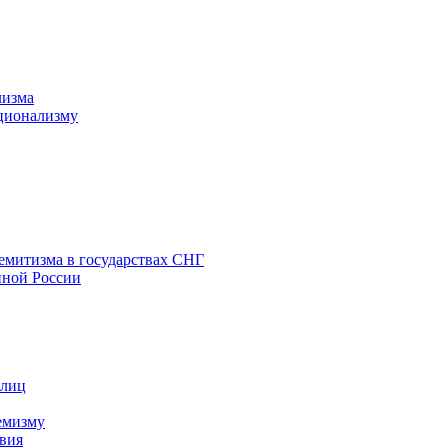
лизма
ционализму
емитизма в государствах СНГ
нной России
 лиц
емизму
вия