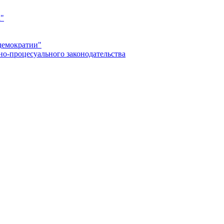
а"
демократии"
но-процесуального законодательства