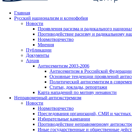
Главная
Русский национализм и ксенофобия
Новости
Проявления расизма и радикального национа
Противодействие расизму и радикальному на
Нормотворчество
Мнения
Публикации
Документы
Архив
Антисемитизм 2003-2006
Антисемитизм в Российской Федерации
Основные тенденции проявлений антис
Политический антисемитизм в совреме
Статьи, доклады, репортажи
Карта нападений по мотиву ненависти
Неправомерный антиэкстремизм
Новости
Нормотворчество
Преследования организаций, СМИ и частных
Избирательные кампании
Противодействие неправомерному антиэкстр
Иные государственные и общественные дейст