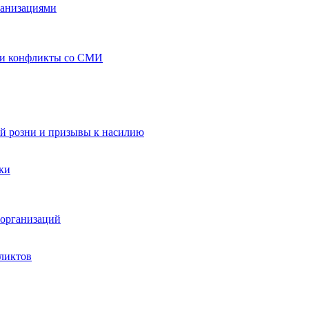
ганизациями
 и конфликты со СМИ
й розни и призывы к насилию
ки
организаций
ликтов