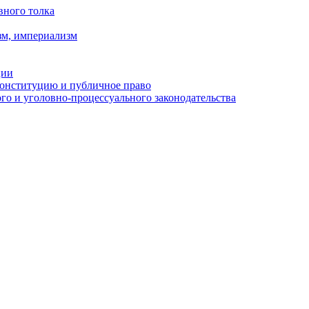
вного толка
зм, империализм
ции
Конституцию и публичное право
о и уголовно-процессуального законодательства