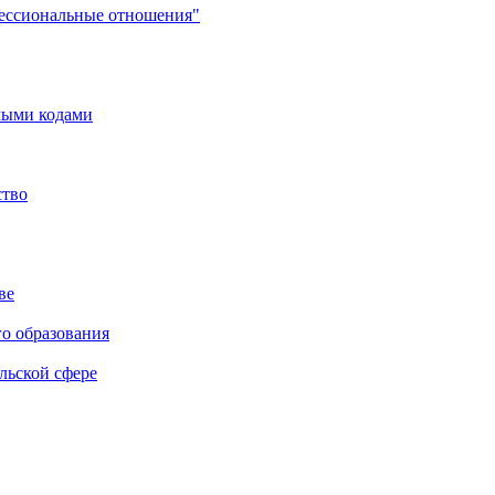
фессиональные отношения"
мыми кодами
ство
ве
го образования
льской сфере