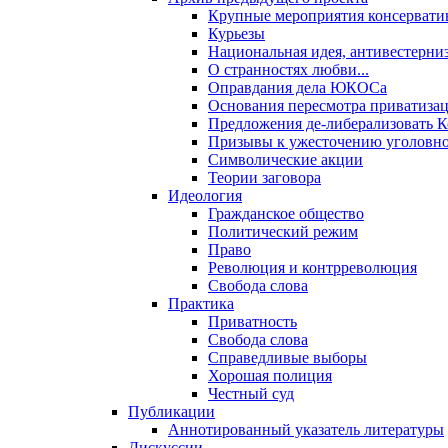
Крупные мероприятия консервати
Курьезы
Национальная идея, антивестерни
О странностях любви...
Оправдания дела ЮКОСа
Основания пересмотра приватиза
Предложения де-либерализовать 
Призывы к ужесточению уголовног
Символические акции
Теории заговора
Идеология
Гражданское общество
Политический режим
Право
Революция и контрреволюция
Свобода слова
Практика
Приватность
Свобода слова
Справедливые выборы
Хорошая полиция
Честный суд
Публикации
Аннотированный указатель литературы
Дискуссии