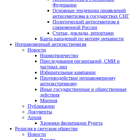
Федерации
Основные тенденции проявлений
антисемитизма в государствах СНГ
Политический антисемитизм в
современной России
Статьи, доклады, репортажи
Карта нападений по мотиву ненависти
Неправомерный антиэкстремизм
Новости
Нормотворчество
Преследования организаций, СМИ и
частных лиц
Избирательные кампании
Противодействие неправомерному
антиэкстремизму
Иные государственные и общественные
действия
Мнения
Публикации
Документы
Архив
Хроники фильтрации Рунета
Религия в светском обществе
Новости
Власти