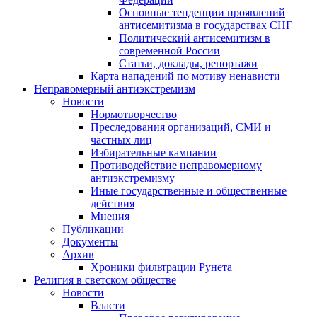
Основные тенденции проявлений
антисемитизма в государствах СНГ
Политический антисемитизм в
современной России
Статьи, доклады, репортажи
Карта нападений по мотиву ненависти
Неправомерный антиэкстремизм
Новости
Нормотворчество
Преследования организаций, СМИ и
частных лиц
Избирательные кампании
Противодействие неправомерному
антиэкстремизму
Иные государственные и общественные
действия
Мнения
Публикации
Документы
Архив
Хроники фильтрации Рунета
Религия в светском обществе
Новости
Власти