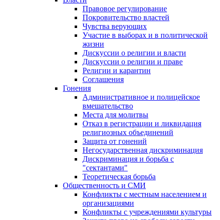
Правовое регулирование
Покровительство властей
Чувства верующих
Участие в выборах и в политической
жизни
Дискуссии о религии и власти
Дискуссии о религии и праве
Религии и карантин
Соглашения
Гонения
Административное и полицейское
вмешательство
Места для молитвы
Отказ в регистрации и ликвидация
религиозных объединений
Защита от гонений
Негосударственная дискриминация
Дискриминация и борьба с
"сектантами"
Теоретическая борьба
Общественность и СМИ
Конфликты с местным населением и
организациями
Конфликты с учреждениями культуры