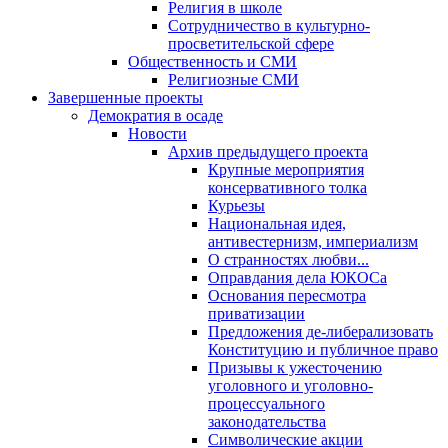
Религия в школе
Сотрудничество в культурно-
просветительской сфере
Общественность и СМИ
Религиозные СМИ
Завершенные проекты
Демократия в осаде
Новости
Архив предыдущего проекта
Крупные мероприятия
консервативного толка
Курьезы
Национальная идея,
антивестернизм, империализм
О странностях любви...
Оправдания дела ЮКОСа
Основания пересмотра
приватизации
Предложения де-либерализовать
Конституцию и публичное право
Призывы к ужесточению
уголовного и уголовно-
процессуального
законодательства
Символические акции