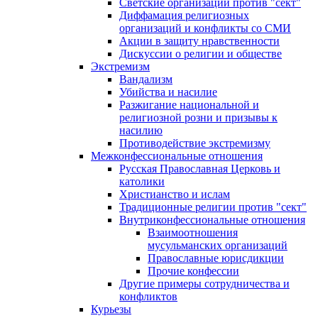
Светские организации против "сект"
Диффамация религиозных
организаций и конфликты со СМИ
Акции в защиту нравственности
Дискуссии о религии и обществе
Экстремизм
Вандализм
Убийства и насилие
Разжигание национальной и
религиозной розни и призывы к
насилию
Противодействие экстремизму
Межконфессиональные отношения
Русская Православная Церковь и
католики
Христианство и ислам
Традиционные религии против "сект"
Внутриконфессиональные отношения
Взаимоотношения
мусульманских организаций
Православные юрисдикции
Прочие конфессии
Другие примеры сотрудничества и
конфликтов
Курьезы