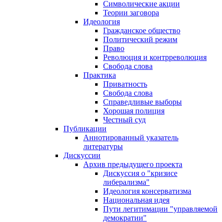
Символические акции
Теории заговора
Идеология
Гражданское общество
Политический режим
Право
Революция и контрреволюция
Свобода слова
Практика
Приватность
Свобода слова
Справедливые выборы
Хорошая полиция
Честный суд
Публикации
Аннотированный указатель
литературы
Дискуссии
Архив предыдущего проекта
Дискуссия о "кризисе
либерализма"
Идеология консерватизма
Национальная идея
Пути легитимации "управляемой
демократии"