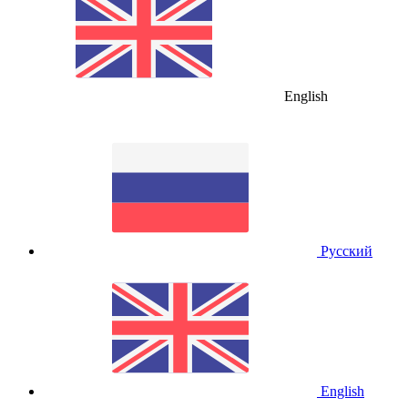
English
Русский
English