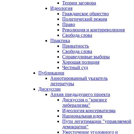
Теории заговора
Идеология
Гражданское общество
Политический режим
Право
Революция и контрреволюция
Свобода слова
Практика
Приватность
Свобода слова
Справедливые выборы
Хорошая полиция
Честный суд
Публикации
Аннотированный указатель
литературы
Дискуссии
Архив предыдущего проекта
Дискуссия о "кризисе
либерализма"
Идеология консерватизма
Национальная идея
Пути легитимации "управляемой
демократии"
Ужесточение уголовного и