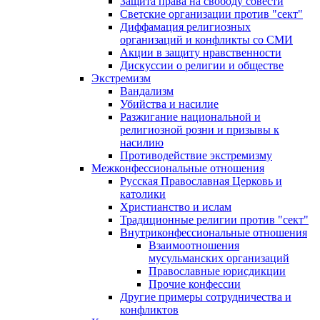
Защита права на свободу совести
Светские организации против "сект"
Диффамация религиозных
организаций и конфликты со СМИ
Акции в защиту нравственности
Дискуссии о религии и обществе
Экстремизм
Вандализм
Убийства и насилие
Разжигание национальной и
религиозной розни и призывы к
насилию
Противодействие экстремизму
Межконфессиональные отношения
Русская Православная Церковь и
католики
Христианство и ислам
Традиционные религии против "сект"
Внутриконфессиональные отношения
Взаимоотношения
мусульманских организаций
Православные юрисдикции
Прочие конфессии
Другие примеры сотрудничества и
конфликтов