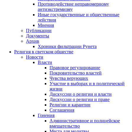
Противодействие неправомерному
антиэкстремизму
Иные государственные и общественные
действия
Мнения
Публикации
Документы
Архив
Хроники фильтрации Рунета
Религия в светском обществе
Новости
Власти
Правовое регулирование
Покровительство властей
Чувства верующих
Участие в выборах и в политической
жизни
Дискуссии о религии и власти
Дискуссии о религии и праве
Религии и карантин
Соглашения
Гонения
Административное и полицейское
вмешательство
Места для молитвы