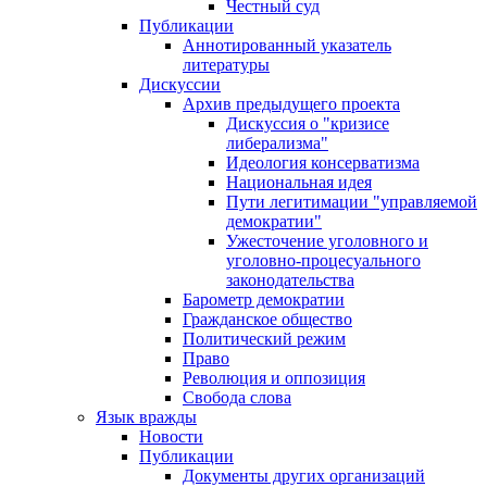
Честный суд
Публикации
Аннотированный указатель
литературы
Дискуссии
Архив предыдущего проекта
Дискуссия о "кризисе
либерализма"
Идеология консерватизма
Национальная идея
Пути легитимации "управляемой
демократии"
Ужесточение уголовного и
уголовно-процесуального
законодательства
Барометр демократии
Гражданское общество
Политический режим
Право
Революция и оппозиция
Свобода слова
Язык вражды
Новости
Публикации
Документы других организаций