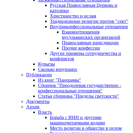
Русская Православная Церковь и
католики
Христианство и ислам
Традиционные религии против "сект"
Внутриконфессиональные отношения
Взаимоотношения
мусульманских организаций
Православные юрисдикции
Прочие конфессии
Другие примеры сотрудничества и
конфликтов
Курьезы
Сколько верующих
Публикации
Из книг "Панорамы"
Сборник "Преодолевая государственно -
конфессиональные отношения"
Статьи сборника "Пределы светскости"
Документы
Архив
Власть
Борьба с ИНН и другими
машиночитаемыми кодами
Место религии в обществе в целом