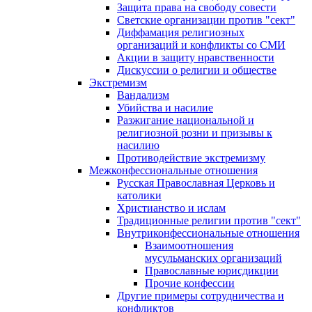
Защита права на свободу совести
Светские организации против "сект"
Диффамация религиозных
организаций и конфликты со СМИ
Акции в защиту нравственности
Дискуссии о религии и обществе
Экстремизм
Вандализм
Убийства и насилие
Разжигание национальной и
религиозной розни и призывы к
насилию
Противодействие экстремизму
Межконфессиональные отношения
Русская Православная Церковь и
католики
Христианство и ислам
Традиционные религии против "сект"
Внутриконфессиональные отношения
Взаимоотношения
мусульманских организаций
Православные юрисдикции
Прочие конфессии
Другие примеры сотрудничества и
конфликтов