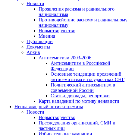
Новости
Проявления расизма и радикального
национализма
Противодействие расизму и радикальному
национализму
Нормотворчество
Мнения
Публикации
Документы
Архив
Антисемитизм 2003-2006
Антисемитизм в Российской
Федерации
Основные тенденции проявлений
антисемитизма в государствах СНГ
Политический антисемитизм в
современной России
Статьи, доклады, репортажи
Карта нападений по мотиву ненависти
Неправомерный антиэкстремизм
Новости
Нормотворчество
Преследования организаций, СМИ и
частных лиц
Избирательные кампании