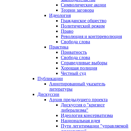
Символические акции
Теории заговора
Идеология
Гражданское общество
Политический режим
Право
Революция и контрреволюция
Свобода слова
Практика
Приватность
Свобода слова
Справедливые выборы
Хорошая полиция
Честный суд
Публикации
Аннотированный указатель
литературы
Дискуссии
Архив предыдущего проекта
Дискуссия о "кризисе
либерализма"
Идеология консерватизма
Национальная идея
Пути легитимации "управляемой