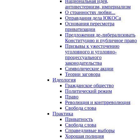
Национальная идея,
антивестернизм, империализм
О странностях любви...
Оправдания дела ЮКОСа
Основания пересмотра
приватизации
Предложения де-либерализовать
Конституцию и публичное право
Призывы к ужесточению
уголовного и уголовно-
процессуального
законодательства
Символические акции
Теории заговора
Идеология
Гражданское общество
Политический режим
Право
Революция и контрреволюция
Свобода слова
Практика
Приватность
Свобода слова
Справедливые выборы
Хорошая полиция