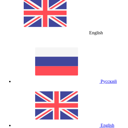
English
Русский
English