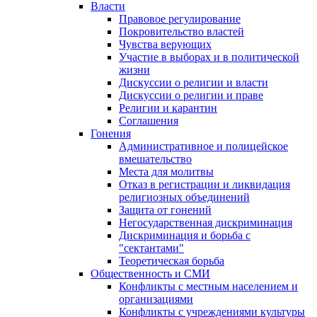
Власти
Правовое регулирование
Покровительство властей
Чувства верующих
Участие в выборах и в политической
жизни
Дискуссии о религии и власти
Дискуссии о религии и праве
Религии и карантин
Соглашения
Гонения
Административное и полицейское
вмешательство
Места для молитвы
Отказ в регистрации и ликвидация
религиозных объединений
Защита от гонений
Негосударственная дискриминация
Дискриминация и борьба с
"сектантами"
Теоретическая борьба
Общественность и СМИ
Конфликты с местным населением и
организациями
Конфликты с учреждениями культуры