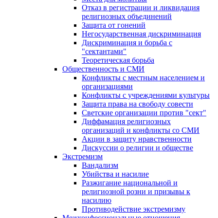
Отказ в регистрации и ликвидация
религиозных объединений
Защита от гонений
Негосударственная дискриминация
Дискриминация и борьба с
"сектантами"
Теоретическая борьба
Общественность и СМИ
Конфликты с местным населением и
организациями
Конфликты с учреждениями культуры
Защита права на свободу совести
Светские организации против "сект"
Диффамация религиозных
организаций и конфликты со СМИ
Акции в защиту нравственности
Дискуссии о религии и обществе
Экстремизм
Вандализм
Убийства и насилие
Разжигание национальной и
религиозной розни и призывы к
насилию
Противодействие экстремизму
Межконфессиональные отношения