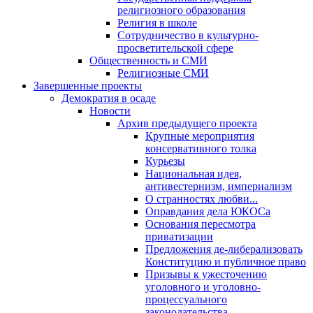
религиозного образования
Религия в школе
Сотрудничество в культурно-
просветительской сфере
Общественность и СМИ
Религиозные СМИ
Завершенные проекты
Демократия в осаде
Новости
Архив предыдущего проекта
Крупные мероприятия
консервативного толка
Курьезы
Национальная идея,
антивестернизм, империализм
О странностях любви...
Оправдания дела ЮКОСа
Основания пересмотра
приватизации
Предложения де-либерализовать
Конституцию и публичное право
Призывы к ужесточению
уголовного и уголовно-
процессуального
законодательства