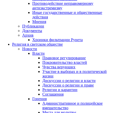
Противодействие неправомерному
антиэкстремизму
Иные государственные и общественные
действия
Мнения
Публикации
Документы
Архив
Хроники фильтрации Рунета
Религия в светском обществе
Новости
Власти
Правовое регулирование
Покровительство властей
Чувства верующих
Участие в выборах и в политической
жизни
Дискуссии о религии и власти
Дискуссии о религии и праве
Религии и карантин
Соглашения
Гонения
Административное и полицейское
вмешательство
Места для молитвы