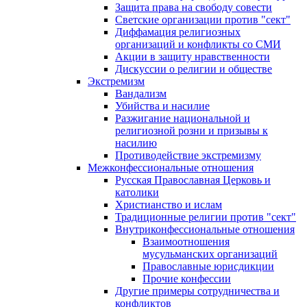
Защита права на свободу совести
Светские организации против "сект"
Диффамация религиозных
организаций и конфликты со СМИ
Акции в защиту нравственности
Дискуссии о религии и обществе
Экстремизм
Вандализм
Убийства и насилие
Разжигание национальной и
религиозной розни и призывы к
насилию
Противодействие экстремизму
Межконфессиональные отношения
Русская Православная Церковь и
католики
Христианство и ислам
Традиционные религии против "сект"
Внутриконфессиональные отношения
Взаимоотношения
мусульманских организаций
Православные юрисдикции
Прочие конфессии
Другие примеры сотрудничества и
конфликтов