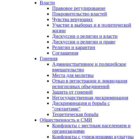
Власти
Правовое регулирование
Покровительство властей
Чувства верующих
Участие в выборах и в политической
жизни
Дискуссии о религии и власти
Дискуссии о религии и праве
Религии и карантин
Соглашения
Гонения
Административное и полицейское
вмешательство
Места для молитвы
Отказ в регистрации и ликвидация
религиозных объединений
Защита от гонений
Негосударственная дискриминация
Дискриминация и борьба с
"сектантами"
Теоретическая борьба
Общественность и СМИ
Конфликты с местным населением и
организациями
Конфликты с учреждениями культуры