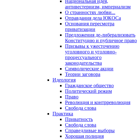
Национальная идея,
антивестернизм, империализм
О странностях любви...
Оправдания дела ЮКОСа
Основания пересмотра
приватизации
Предложения де-либерализовать
Конституцию и публичное право
Призывы к ужесточению
уголовного и уголовно-
процессуального
законодательства
Символические акции
Теории заговора
Идеология
Гражданское общество
Политический режим
Право
Революция и контрреволюция
Свобода слова
Практика
Приватность
Свобода слова
Справедливые выборы
Хорошая полиция