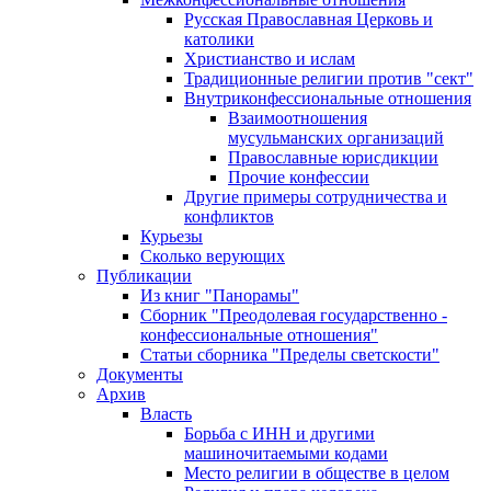
Русская Православная Церковь и
католики
Христианство и ислам
Традиционные религии против "сект"
Внутриконфессиональные отношения
Взаимоотношения
мусульманских организаций
Православные юрисдикции
Прочие конфессии
Другие примеры сотрудничества и
конфликтов
Курьезы
Сколько верующих
Публикации
Из книг "Панорамы"
Сборник "Преодолевая государственно -
конфессиональные отношения"
Статьи сборника "Пределы светскости"
Документы
Архив
Власть
Борьба с ИНН и другими
машиночитаемыми кодами
Место религии в обществе в целом