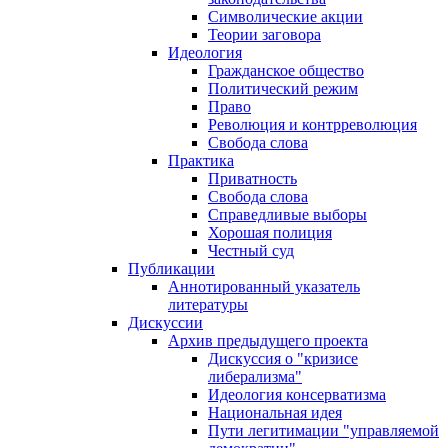
Символические акции
Теории заговора
Идеология
Гражданское общество
Политический режим
Право
Революция и контрреволюция
Свобода слова
Практика
Приватность
Свобода слова
Справедливые выборы
Хорошая полиция
Честный суд
Публикации
Аннотированный указатель
литературы
Дискуссии
Архив предыдущего проекта
Дискуссия о "кризисе
либерализма"
Идеология консерватизма
Национальная идея
Пути легитимации "управляемой