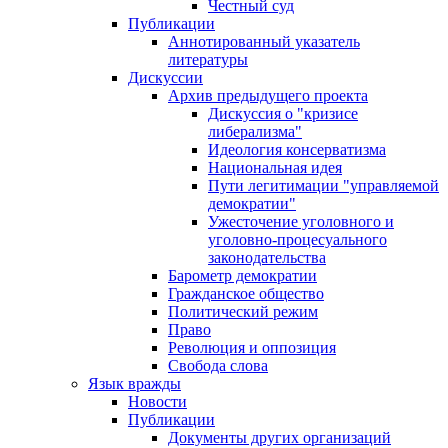
Честный суд
Публикации
Аннотированный указатель
литературы
Дискуссии
Архив предыдущего проекта
Дискуссия о "кризисе
либерализма"
Идеология консерватизма
Национальная идея
Пути легитимации "управляемой
демократии"
Ужесточение уголовного и
уголовно-процесуального
законодательства
Барометр демократии
Гражданское общество
Политический режим
Право
Революция и оппозиция
Свобода слова
Язык вражды
Новости
Публикации
Документы других организаций