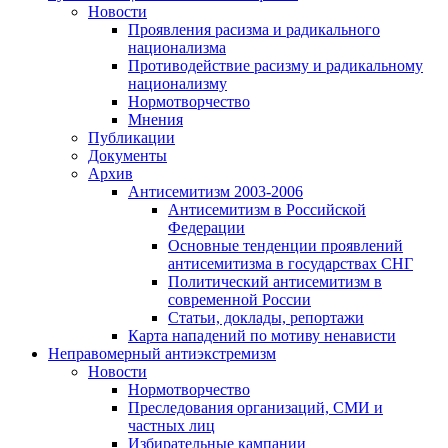
Новости
Проявления расизма и радикального
национализма
Противодействие расизму и радикальному
национализму
Нормотворчество
Мнения
Публикации
Документы
Архив
Антисемитизм 2003-2006
Антисемитизм в Российской
Федерации
Основные тенденции проявлений
антисемитизма в государствах СНГ
Политический антисемитизм в
современной России
Статьи, доклады, репортажи
Карта нападений по мотиву ненависти
Неправомерный антиэкстремизм
Новости
Нормотворчество
Преследования организаций, СМИ и
частных лиц
Избирательные кампании