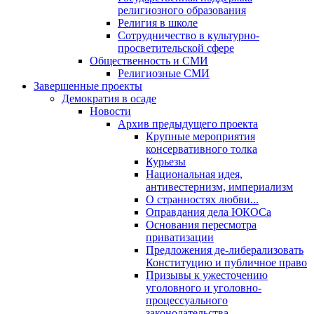
религиозного образования
Религия в школе
Сотрудничество в культурно-
просветительской сфере
Общественность и СМИ
Религиозные СМИ
Завершенные проекты
Демократия в осаде
Новости
Архив предыдущего проекта
Крупные мероприятия
консервативного толка
Курьезы
Национальная идея,
антивестернизм, империализм
О странностях любви...
Оправдания дела ЮКОСа
Основания пересмотра
приватизации
Предложения де-либерализовать
Конституцию и публичное право
Призывы к ужесточению
уголовного и уголовно-
процессуального
законодательства