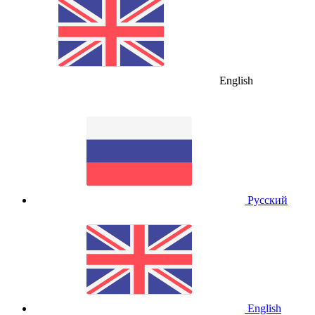
English
Русский
English