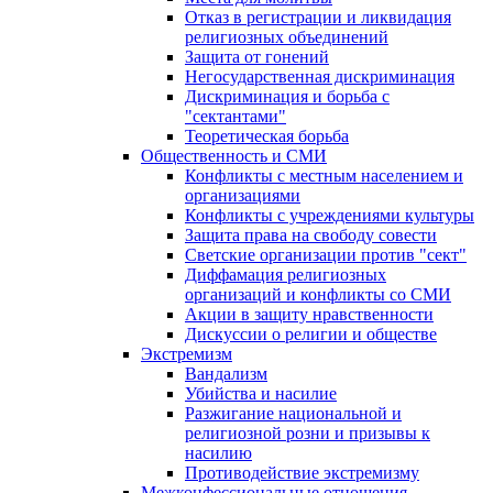
Отказ в регистрации и ликвидация
религиозных объединений
Защита от гонений
Негосударственная дискриминация
Дискриминация и борьба с
"сектантами"
Теоретическая борьба
Общественность и СМИ
Конфликты с местным населением и
организациями
Конфликты с учреждениями культуры
Защита права на свободу совести
Светские организации против "сект"
Диффамация религиозных
организаций и конфликты со СМИ
Акции в защиту нравственности
Дискуссии о религии и обществе
Экстремизм
Вандализм
Убийства и насилие
Разжигание национальной и
религиозной розни и призывы к
насилию
Противодействие экстремизму
Межконфессиональные отношения