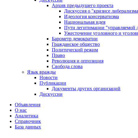
Архив предыдущего проекта
Дискуссия о "кризисе либерализм
Идеология консерватизма
Национальная идея
Пути легитимации "управляемой 
Ужесточение уголовного и уголов
Барометр демократии
Гражданское общество
Политический режим
Право
Революция и оппозиция
Свобода слова
Язык вражды
Новости
Публикации
Документы других организаций
Дискуссии
Объявления
О нас
Аналитика
Справочник
База данных