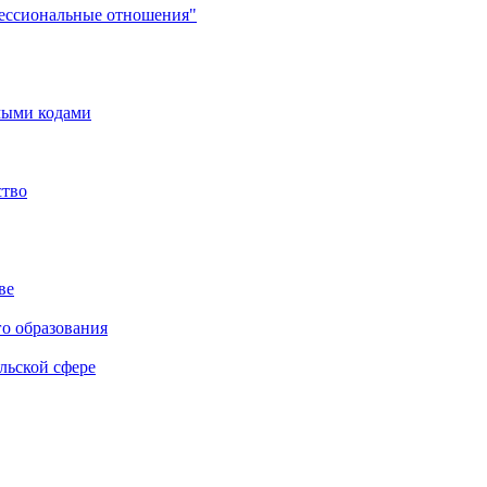
фессиональные отношения"
мыми кодами
ство
ве
го образования
льской сфере