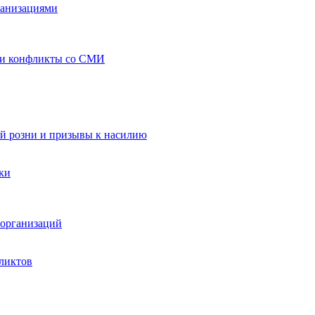
ганизациями
 и конфликты со СМИ
й розни и призывы к насилию
ки
организаций
ликтов