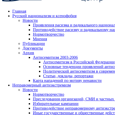
Главная
Русский национализм и ксенофобия
Новости
Проявления расизма и радикального национа
Противодействие расизму и радикальному на
Нормотворчество
Мнения
Публикации
Документы
Архив
Антисемитизм 2003-2006
Антисемитизм в Российской Федерации
Основные тенденции проявлений антис
Политический антисемитизм в совреме
Статьи, доклады, репортажи
Карта нападений по мотиву ненависти
Неправомерный антиэкстремизм
Новости
Нормотворчество
Преследования организаций, СМИ и частных
Избирательные кампании
Противодействие неправомерному антиэкстр
Иные государственные и общественные дейст