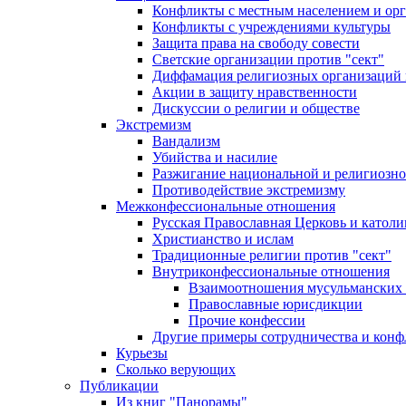
Конфликты с местным населением и ор
Конфликты с учреждениями культуры
Защита права на свободу совести
Светские организации против "сект"
Диффамация религиозных организаций
Акции в защиту нравственности
Дискуссии о религии и обществе
Экстремизм
Вандализм
Убийства и насилие
Разжигание национальной и религиозно
Противодействие экстремизму
Межконфессиональные отношения
Русская Православная Церковь и католи
Христианство и ислам
Традиционные религии против "сект"
Внутриконфессиональные отношения
Взаимоотношения мусульманских 
Православные юрисдикции
Прочие конфессии
Другие примеры сотрудничества и конф
Курьезы
Сколько верующих
Публикации
Из книг "Панорамы"