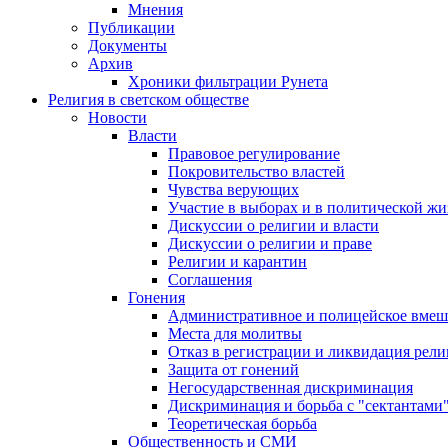
Мнения
Публикации
Документы
Архив
Хроники фильтрации Рунета
Религия в светском обществе
Новости
Власти
Правовое регулирование
Покровительство властей
Чувства верующих
Участие в выборах и в политической ж
Дискуссии о религии и власти
Дискуссии о религии и праве
Религии и карантин
Соглашения
Гонения
Административное и полицейское вмеш
Места для молитвы
Отказ в регистрации и ликвидация рел
Защита от гонений
Негосударственная дискриминация
Дискриминация и борьба с "сектантами
Теоретическая борьба
Общественность и СМИ