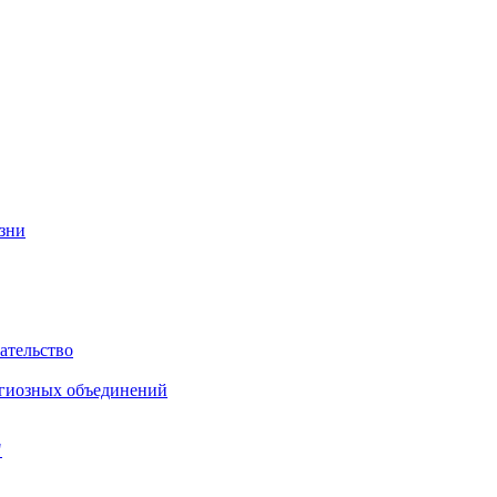
изни
ательство
игиозных объединений
"