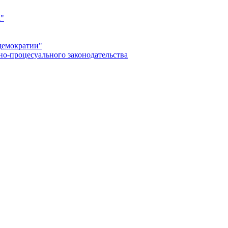
а"
демократии"
но-процесуального законодательства