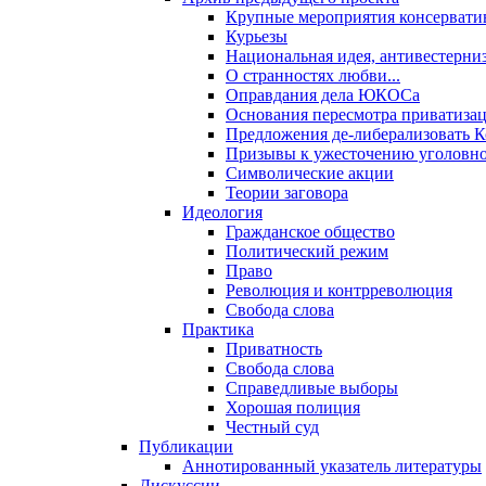
Крупные мероприятия консервати
Курьезы
Национальная идея, антивестерни
О странностях любви...
Оправдания дела ЮКОСа
Основания пересмотра приватиза
Предложения де-либерализовать 
Призывы к ужесточению уголовног
Символические акции
Теории заговора
Идеология
Гражданское общество
Политический режим
Право
Революция и контрреволюция
Свобода слова
Практика
Приватность
Свобода слова
Справедливые выборы
Хорошая полиция
Честный суд
Публикации
Аннотированный указатель литературы
Дискуссии