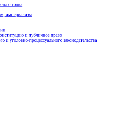
вного толка
зм, империализм
ции
Конституцию и публичное право
о и уголовно-процессуального законодательства