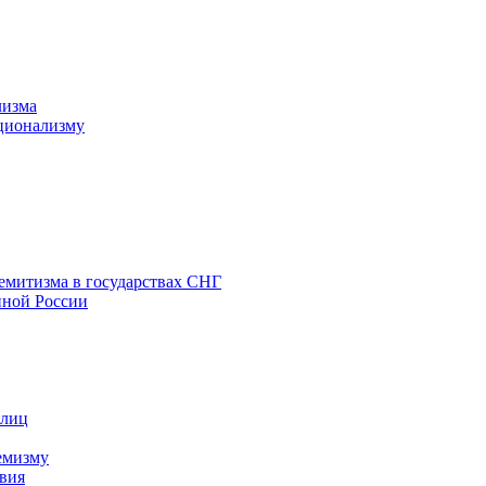
лизма
ционализму
емитизма в государствах СНГ
нной России
 лиц
емизму
вия