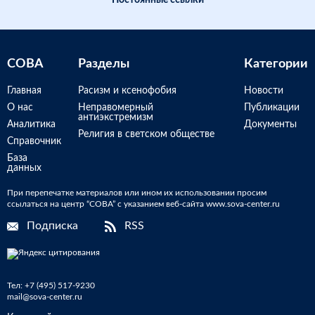
Постоянные ссылки
СОВА
Разделы
Категории
Главная
Расизм и ксенофобия
Новости
О нас
Неправомерный
Публикации
антиэкстремизм
Аналитика
Документы
Религия в светском обществе
Справочник
База
данных
При перепечатке материалов или ином их использовании просим
ссылаться на центр “СОВА” с указанием веб-сайта www.sova-center.ru
Подписка
RSS
Тел:
+7 (495) 517-9230
mail@sova-center.ru