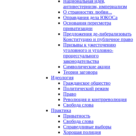
Национальная идея,
антивестернизм, империализм
О странностях любви...
Оправдания дела ЮКОСа
Основания пересмотра
приватизации
Предложения де-либерализовать
Конституцию и публичное право
Призывы к ужесточению
уголовного и уголовно-
процессуального
законодательства
Символические акции
Теории заговора
Идеология
Гражданское общество
Политический режим
Право
Революция и контрреволюция
Свобода слова
Практика
Приватность
Свобода слова
Справедливые выборы
Хорошая полиция