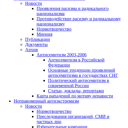
Новости
Проявления расизма и радикального
национализма
Противодействие расизму и радикальному
национализму
Нормотворчество
Мнения
Публикации
Документы
Архив
Антисемитизм 2003-2006
Антисемитизм в Российской
Федерации
Основные тенденции проявлений
антисемитизма в государствах СНГ
Политический антисемитизм в
современной России
Статьи, доклады, репортажи
Карта нападений по мотиву ненависти
Неправомерный антиэкстремизм
Новости
Нормотворчество
Преследования организаций, СМИ и
частных лиц
Избирательные кампании