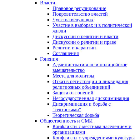
Власти
Правовое регулирование
Покровительство властей
Чувства верующих
Участие в выборах и в политической
жизни
Дискуссии о религии и власти
Дискуссии о религии и праве
Религии и карантин
Соглашения
Гонения
Административное и полицейское
вмешательство
Места для молитвы
Отказ в регистрации и ликвидация
религиозных объединений
Защита от гонений
Негосударственная дискриминация
Дискриминация и борьба с
"сектантами"
Теоретическая борьба
Общественность и СМИ
Конфликты с местным населением и
организациями
Конфликты с учреждениями культуры