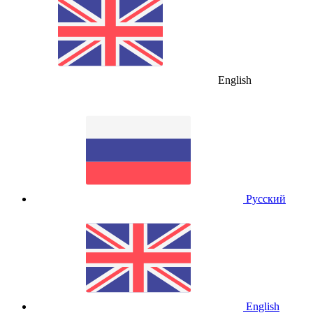
English
Русский
English