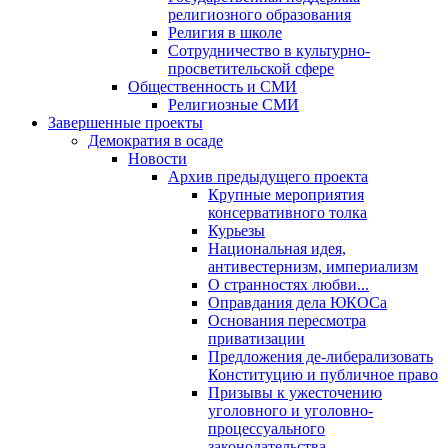
религиозного образования
Религия в школе
Сотрудничество в культурно-
просветительской сфере
Общественность и СМИ
Религиозные СМИ
Завершенные проекты
Демократия в осаде
Новости
Архив предыдущего проекта
Крупные мероприятия
консервативного толка
Курьезы
Национальная идея,
антивестернизм, империализм
О странностях любви...
Оправдания дела ЮКОСа
Основания пересмотра
приватизации
Предложения де-либерализовать
Конституцию и публичное право
Призывы к ужесточению
уголовного и уголовно-
процессуального
законодательства