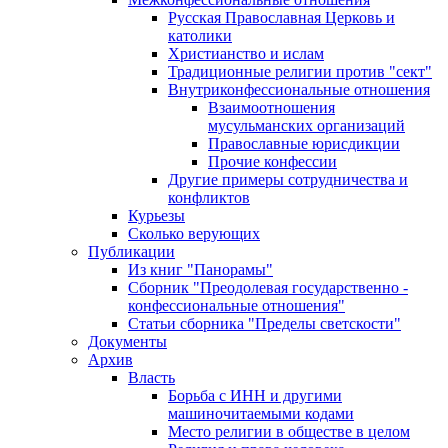
Русская Православная Церковь и
католики
Христианство и ислам
Традиционные религии против "сект"
Внутриконфессиональные отношения
Взаимоотношения
мусульманских организаций
Православные юрисдикции
Прочие конфессии
Другие примеры сотрудничества и
конфликтов
Курьезы
Сколько верующих
Публикации
Из книг "Панорамы"
Сборник "Преодолевая государственно -
конфессиональные отношения"
Статьи сборника "Пределы светскости"
Документы
Архив
Власть
Борьба с ИНН и другими
машиночитаемыми кодами
Место религии в обществе в целом