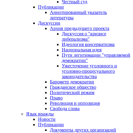
Честный суд
Публикации
Аннотированный указатель
литературы
Дискуссии
Архив предыдущего проекта
Дискуссия о "кризисе
либерализма"
Идеология консерватизма
Национальная идея
Пути легитимации "управляемой
демократии"
Ужесточение уголовного и
уголовно-процесуального
законодательства
Барометр демократии
Гражданское общество
Политический режим
Право
Революция и оппозиция
Свобода слова
Язык вражды
Новости
Публикации
Документы других организаций