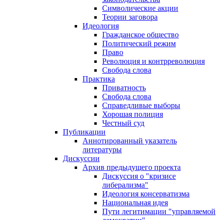
Символические акции
Теории заговора
Идеология
Гражданское общество
Политический режим
Право
Революция и контрреволюция
Свобода слова
Практика
Приватность
Свобода слова
Справедливые выборы
Хорошая полиция
Честный суд
Публикации
Аннотированный указатель
литературы
Дискуссии
Архив предыдущего проекта
Дискуссия о "кризисе
либерализма"
Идеология консерватизма
Национальная идея
Пути легитимации "управляемой