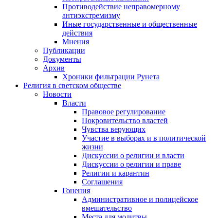
Противодействие неправомерному
антиэкстремизму
Иные государственные и общественные
действия
Мнения
Публикации
Документы
Архив
Хроники фильтрации Рунета
Религия в светском обществе
Новости
Власти
Правовое регулирование
Покровительство властей
Чувства верующих
Участие в выборах и в политической
жизни
Дискуссии о религии и власти
Дискуссии о религии и праве
Религии и карантин
Соглашения
Гонения
Административное и полицейское
вмешательство
Места для молитвы