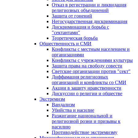
Отказ в регистрации и ликвидация
религиозных объединений
Защита от гонений
Негосударственная дискриминация
Дискриминация и борьба с
"сектантами"
Теоретическая борьба
Общественность и СМИ
Конфликты с местным населением и
организациями
Конфликты с учреждениями культуры
Защита права на свободу совести
Светские организации против "сект"
Диффамация религиозных
организаций и конфликты со СМИ
Акции в защиту нравственности
Дискуссии о религии и обществе
Экстремизм
Вандализм
Убийства и насилие
Разжигание национальной и
религиозной розни и призывы к
насилию
Противодействие экстремизму
Межконфессиональные отношения