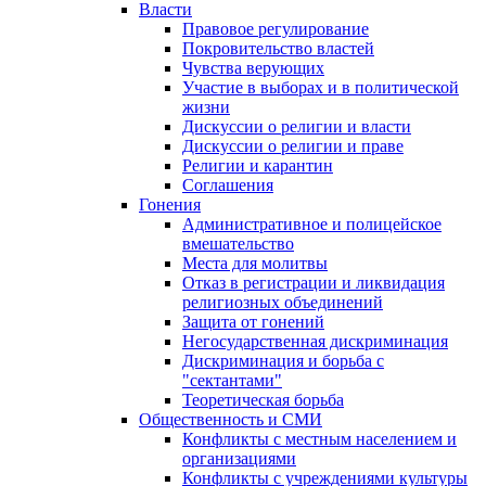
Власти
Правовое регулирование
Покровительство властей
Чувства верующих
Участие в выборах и в политической
жизни
Дискуссии о религии и власти
Дискуссии о религии и праве
Религии и карантин
Соглашения
Гонения
Административное и полицейское
вмешательство
Места для молитвы
Отказ в регистрации и ликвидация
религиозных объединений
Защита от гонений
Негосударственная дискриминация
Дискриминация и борьба с
"сектантами"
Теоретическая борьба
Общественность и СМИ
Конфликты с местным населением и
организациями
Конфликты с учреждениями культуры