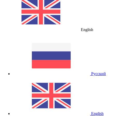
English
Русский
English