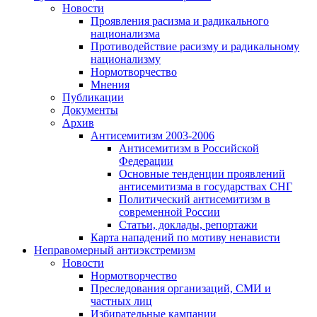
Новости
Проявления расизма и радикального
национализма
Противодействие расизму и радикальному
национализму
Нормотворчество
Мнения
Публикации
Документы
Архив
Антисемитизм 2003-2006
Антисемитизм в Российской
Федерации
Основные тенденции проявлений
антисемитизма в государствах СНГ
Политический антисемитизм в
современной России
Статьи, доклады, репортажи
Карта нападений по мотиву ненависти
Неправомерный антиэкстремизм
Новости
Нормотворчество
Преследования организаций, СМИ и
частных лиц
Избирательные кампании