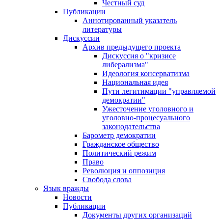
Честный суд
Публикации
Аннотированный указатель
литературы
Дискуссии
Архив предыдущего проекта
Дискуссия о "кризисе
либерализма"
Идеология консерватизма
Национальная идея
Пути легитимации "управляемой
демократии"
Ужесточение уголовного и
уголовно-процесуального
законодательства
Барометр демократии
Гражданское общество
Политический режим
Право
Революция и оппозиция
Свобода слова
Язык вражды
Новости
Публикации
Документы других организаций