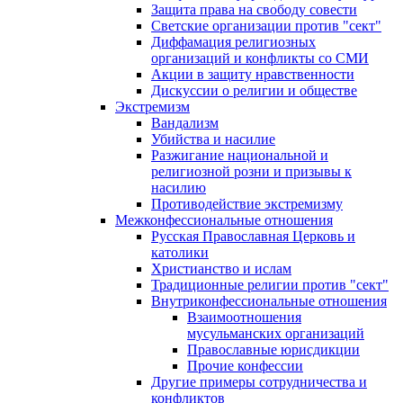
Защита права на свободу совести
Светские организации против "сект"
Диффамация религиозных
организаций и конфликты со СМИ
Акции в защиту нравственности
Дискуссии о религии и обществе
Экстремизм
Вандализм
Убийства и насилие
Разжигание национальной и
религиозной розни и призывы к
насилию
Противодействие экстремизму
Межконфессиональные отношения
Русская Православная Церковь и
католики
Христианство и ислам
Традиционные религии против "сект"
Внутриконфессиональные отношения
Взаимоотношения
мусульманских организаций
Православные юрисдикции
Прочие конфессии
Другие примеры сотрудничества и
конфликтов