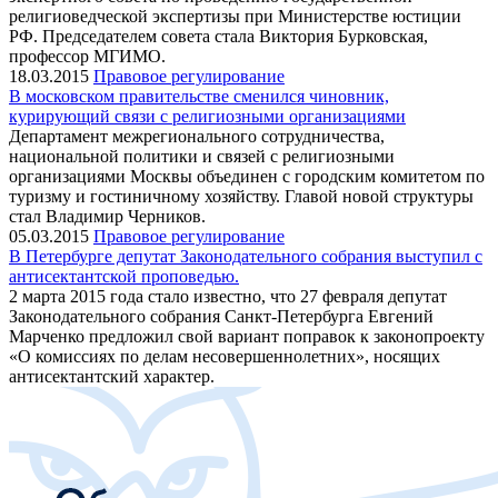
религиоведческой экспертизы при Министерстве юстиции
РФ. Председателем совета стала Виктория Бурковская,
профессор МГИМО.
18.03.2015
Правовое регулирование
В московском правительстве сменился чиновник,
курирующий связи с религиозными организациями
Департамент межрегионального сотрудничества,
национальной политики и связей с религиозными
организациями Москвы объединен с городским комитетом по
туризму и гостиничному хозяйству. Главой новой структуры
стал Владимир Черников.
05.03.2015
Правовое регулирование
В Петербурге депутат Законодательного собрания выступил с
антисектантской проповедью.
2 марта 2015 года стало известно, что 27 февраля депутат
Законодательного собрания Санкт-Петербурга Евгений
Марченко предложил свой вариант поправок к законопроекту
«О комиссиях по делам несовершеннолетних», носящих
антисектантский характер.