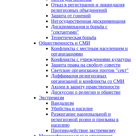
Отказ в регистрации и ликвидация
религиозных объединений
Защита от гонений
Негосударственная дискриминация
Дискриминация и борьба с
"сектантами"
Теоретическая борьба
Общественность и СМИ
Конфликты с местным населением и
организациями
Конфликты с учреждениями культуры
Защита права на свободу совести
Светские организации против "сект"
Диффамация религиозных
организаций и конфликты со СМИ
Акции в защиту нравственности
Дискуссии о религии и обществе
Экстремизм
Вандализм
Убийства и насилие
Разжигание национальной и
религиозной розни и призывы к
насилию
Противодействие экстремизму
Межконфессиональные отношения