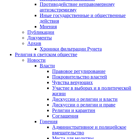
Противодействие неправомерному
антиэкстремизму
Иные государственные и общественные
действия
Мнения
Публикации
Документы
Архив
Хроники фильтрации Рунета
Религия в светском обществе
Новости
Власти
Правовое регулирование
Покровительство властей
Чувства верующих
Участие в выборах и в политической
жизни
Дискуссии о религии и власти
Дискуссии о религии и праве
Религии и карантин
Соглашения
Гонения
Административное и полицейское
вмешательство
Места для молитвы