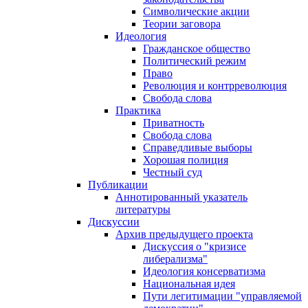
Символические акции
Теории заговора
Идеология
Гражданское общество
Политический режим
Право
Революция и контрреволюция
Свобода слова
Практика
Приватность
Свобода слова
Справедливые выборы
Хорошая полиция
Честный суд
Публикации
Аннотированный указатель
литературы
Дискуссии
Архив предыдущего проекта
Дискуссия о "кризисе
либерализма"
Идеология консерватизма
Национальная идея
Пути легитимации "управляемой