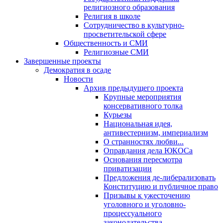
религиозного образования
Религия в школе
Сотрудничество в культурно-
просветительской сфере
Общественность и СМИ
Религиозные СМИ
Завершенные проекты
Демократия в осаде
Новости
Архив предыдущего проекта
Крупные мероприятия
консервативного толка
Курьезы
Национальная идея,
антивестернизм, империализм
О странностях любви...
Оправдания дела ЮКОСа
Основания пересмотра
приватизации
Предложения де-либерализовать
Конституцию и публичное право
Призывы к ужесточению
уголовного и уголовно-
процессуального
законодательства