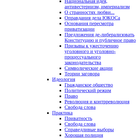
Национальная идея,
антивестернизм, империализм
О странностях любви...
Оправдания дела ЮКОСа
Основания пересмотра
приватизации
Предложения де-либерализовать
Конституцию и публичное право
Призывы к ужесточению
уголовного и уголовно-
процессуального
законодательства
Символические акции
Теории заговора
Идеология
Гражданское общество
Политический режим
Право
Революция и контрреволюция
Свобода слова
Практика
Приватность
Свобода слова
Справедливые выборы
Хорошая полиция