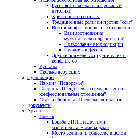
Русская Православная Церковь и
католики
Христианство и ислам
Традиционные религии против "сект"
Внутриконфессиональные отношения
Взаимоотношения
мусульманских организаций
Православные юрисдикции
Прочие конфессии
Другие примеры сотрудничества и
конфликтов
Курьезы
Сколько верующих
Публикации
Из книг "Панорамы"
Сборник "Преодолевая государственно -
конфессиональные отношения"
Статьи сборника "Пределы светскости"
Документы
Архив
Власть
Борьба с ИНН и другими
машиночитаемыми кодами
Место религии в обществе в целом