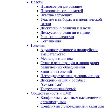
Власти
Правовое регулирование
Покровительство властей
Чувства верующих
Участие в выборах и в политической
жизни
Дискуссии о религии и власти
Дискуссии о религии и праве
Религии и карантин
Соглашения
Гонения
Административное и полицейское
вмешательство
Места для молитвы
Отказ в регистрации и ликвидация
религиозных объединений
Защита от гонений
Негосударственная дискриминация
Дискриминация и борьба с
"сектантами"
Теоретическая борьба
Общественность и СМИ
Конфликты с местным населением и
организациями
Конфликты с учреждениями культуры