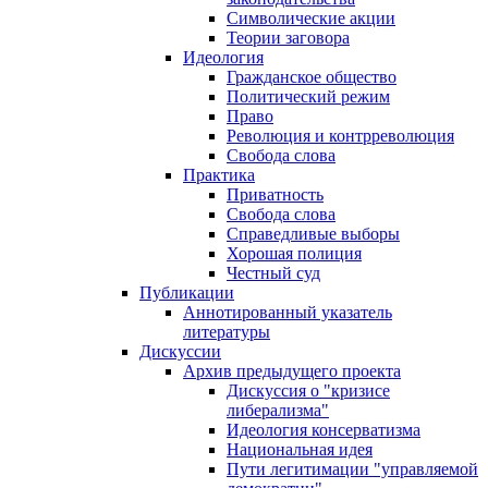
Символические акции
Теории заговора
Идеология
Гражданское общество
Политический режим
Право
Революция и контрреволюция
Свобода слова
Практика
Приватность
Свобода слова
Справедливые выборы
Хорошая полиция
Честный суд
Публикации
Аннотированный указатель
литературы
Дискуссии
Архив предыдущего проекта
Дискуссия о "кризисе
либерализма"
Идеология консерватизма
Национальная идея
Пути легитимации "управляемой