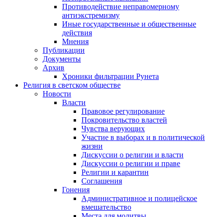
Противодействие неправомерному
антиэкстремизму
Иные государственные и общественные
действия
Мнения
Публикации
Документы
Архив
Хроники фильтрации Рунета
Религия в светском обществе
Новости
Власти
Правовое регулирование
Покровительство властей
Чувства верующих
Участие в выборах и в политической
жизни
Дискуссии о религии и власти
Дискуссии о религии и праве
Религии и карантин
Соглашения
Гонения
Административное и полицейское
вмешательство
Места для молитвы