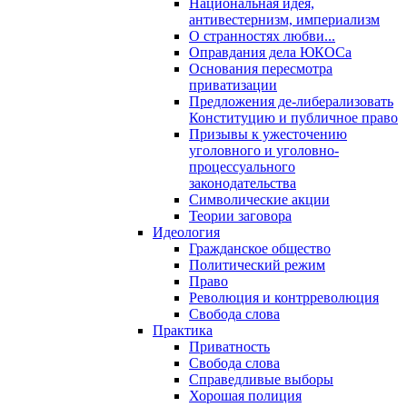
Национальная идея,
антивестернизм, империализм
О странностях любви...
Оправдания дела ЮКОСа
Основания пересмотра
приватизации
Предложения де-либерализовать
Конституцию и публичное право
Призывы к ужесточению
уголовного и уголовно-
процессуального
законодательства
Символические акции
Теории заговора
Идеология
Гражданское общество
Политический режим
Право
Революция и контрреволюция
Свобода слова
Практика
Приватность
Свобода слова
Справедливые выборы
Хорошая полиция