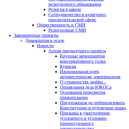
религиозного образования
Религия в школе
Сотрудничество в культурно-
просветительской сфере
Общественность и СМИ
Религиозные СМИ
Завершенные проекты
Демократия в осаде
Новости
Архив предыдущего проекта
Крупные мероприятия
консервативного толка
Курьезы
Национальная идея,
антивестернизм, империализм
О странностях любви...
Оправдания дела ЮКОСа
Основания пересмотра
приватизации
Предложения де-либерализовать
Конституцию и публичное право
Призывы к ужесточению
уголовного и уголовно-
процессуального
законодательства