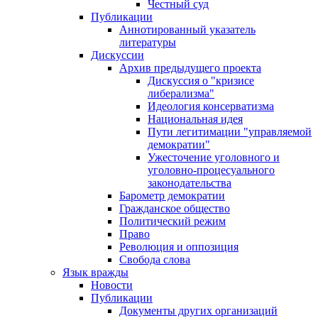
Честный суд
Публикации
Аннотированный указатель
литературы
Дискуссии
Архив предыдущего проекта
Дискуссия о "кризисе
либерализма"
Идеология консерватизма
Национальная идея
Пути легитимации "управляемой
демократии"
Ужесточение уголовного и
уголовно-процесуального
законодательства
Барометр демократии
Гражданское общество
Политический режим
Право
Революция и оппозиция
Свобода слова
Язык вражды
Новости
Публикации
Документы других организаций