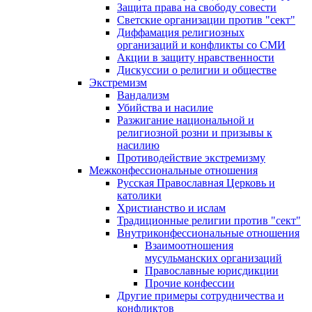
Защита права на свободу совести
Светские организации против "сект"
Диффамация религиозных
организаций и конфликты со СМИ
Акции в защиту нравственности
Дискуссии о религии и обществе
Экстремизм
Вандализм
Убийства и насилие
Разжигание национальной и
религиозной розни и призывы к
насилию
Противодействие экстремизму
Межконфессиональные отношения
Русская Православная Церковь и
католики
Христианство и ислам
Традиционные религии против "сект"
Внутриконфессиональные отношения
Взаимоотношения
мусульманских организаций
Православные юрисдикции
Прочие конфессии
Другие примеры сотрудничества и
конфликтов