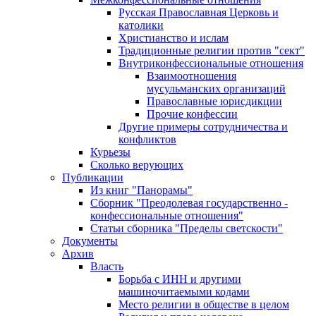
Русская Православная Церковь и
католики
Христианство и ислам
Традиционные религии против "сект"
Внутриконфессиональные отношения
Взаимоотношения
мусульманских организаций
Православные юрисдикции
Прочие конфессии
Другие примеры сотрудничества и
конфликтов
Курьезы
Сколько верующих
Публикации
Из книг "Панорамы"
Сборник "Преодолевая государственно -
конфессиональные отношения"
Статьи сборника "Пределы светскости"
Документы
Архив
Власть
Борьба с ИНН и другими
машиночитаемыми кодами
Место религии в обществе в целом