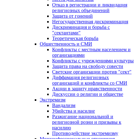
Отказ в регистрации и ликвидация
религиозных объединений
Защита от гонений
Негосударственная дискриминация
Дискриминация и борьба с
"сектантами"
Теоретическая борьба
Общественность и СМИ
Конфликты с местным населением и
организациями
Конфликты с учреждениями культуры
Защита права на свободу совести
Светские организации против "сект"
Диффамация религиозных
организаций и конфликты со СМИ
Акции в защиту нравственности
Дискуссии о религии и обществе
Экстремизм
Вандализм
Убийства и насилие
Разжигание национальной и
религиозной розни и призывы к
насилию
Противодействие экстремизму
Межконфессиональные отношения