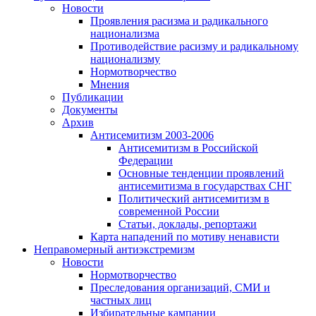
Новости
Проявления расизма и радикального
национализма
Противодействие расизму и радикальному
национализму
Нормотворчество
Мнения
Публикации
Документы
Архив
Антисемитизм 2003-2006
Антисемитизм в Российской
Федерации
Основные тенденции проявлений
антисемитизма в государствах СНГ
Политический антисемитизм в
современной России
Статьи, доклады, репортажи
Карта нападений по мотиву ненависти
Неправомерный антиэкстремизм
Новости
Нормотворчество
Преследования организаций, СМИ и
частных лиц
Избирательные кампании