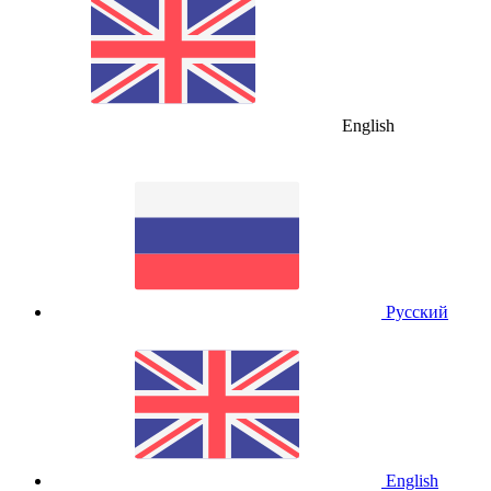
English
Русский
English