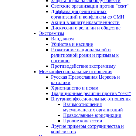
Защита права на свободу совести
Светские организации против "сект"
Диффамация религиозных
организаций и конфликты со СМИ
Акции в защиту нравственности
Дискуссии о религии и обществе
Экстремизм
Вандализм
Убийства и насилие
Разжигание национальной и
религиозной розни и призывы к
насилию
Противодействие экстремизму
Межконфессиональные отношения
Русская Православная Церковь и
католики
Христианство и ислам
Традиционные религии против "сект"
Внутриконфессиональные отношения
Взаимоотношения
мусульманских организаций
Православные юрисдикции
Прочие конфессии
Другие примеры сотрудничества и
конфликтов