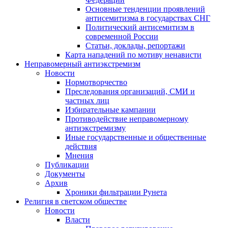
Основные тенденции проявлений
антисемитизма в государствах СНГ
Политический антисемитизм в
современной России
Статьи, доклады, репортажи
Карта нападений по мотиву ненависти
Неправомерный антиэкстремизм
Новости
Нормотворчество
Преследования организаций, СМИ и
частных лиц
Избирательные кампании
Противодействие неправомерному
антиэкстремизму
Иные государственные и общественные
действия
Мнения
Публикации
Документы
Архив
Хроники фильтрации Рунета
Религия в светском обществе
Новости
Власти