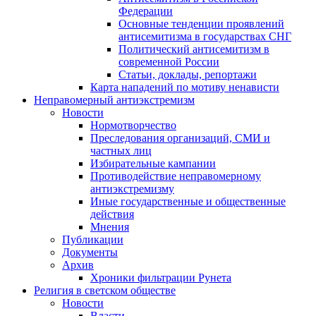
Федерации
Основные тенденции проявлений
антисемитизма в государствах СНГ
Политический антисемитизм в
современной России
Статьи, доклады, репортажи
Карта нападений по мотиву ненависти
Неправомерный антиэкстремизм
Новости
Нормотворчество
Преследования организаций, СМИ и
частных лиц
Избирательные кампании
Противодействие неправомерному
антиэкстремизму
Иные государственные и общественные
действия
Мнения
Публикации
Документы
Архив
Хроники фильтрации Рунета
Религия в светском обществе
Новости
Власти