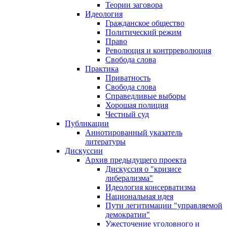
Теории заговора
Идеология
Гражданское общество
Политический режим
Право
Революция и контрреволюция
Свобода слова
Практика
Приватность
Свобода слова
Справедливые выборы
Хорошая полиция
Честный суд
Публикации
Аннотированный указатель
литературы
Дискуссии
Архив предыдущего проекта
Дискуссия о "кризисе
либерализма"
Идеология консерватизма
Национальная идея
Пути легитимации "управляемой
демократии"
Ужесточение уголовного и