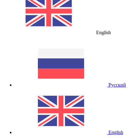
English
Русский
English