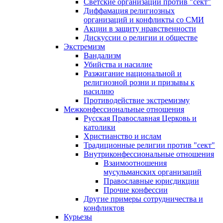
Светские организации против "сект"
Диффамация религиозных
организаций и конфликты со СМИ
Акции в защиту нравственности
Дискуссии о религии и обществе
Экстремизм
Вандализм
Убийства и насилие
Разжигание национальной и
религиозной розни и призывы к
насилию
Противодействие экстремизму
Межконфессиональные отношения
Русская Православная Церковь и
католики
Христианство и ислам
Традиционные религии против "сект"
Внутриконфессиональные отношения
Взаимоотношения
мусульманских организаций
Православные юрисдикции
Прочие конфессии
Другие примеры сотрудничества и
конфликтов
Курьезы