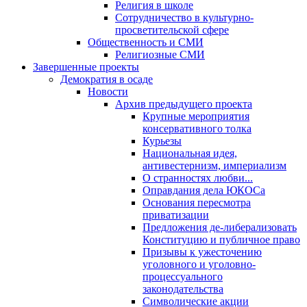
Религия в школе
Сотрудничество в культурно-
просветительской сфере
Общественность и СМИ
Религиозные СМИ
Завершенные проекты
Демократия в осаде
Новости
Архив предыдущего проекта
Крупные мероприятия
консервативного толка
Курьезы
Национальная идея,
антивестернизм, империализм
О странностях любви...
Оправдания дела ЮКОСа
Основания пересмотра
приватизации
Предложения де-либерализовать
Конституцию и публичное право
Призывы к ужесточению
уголовного и уголовно-
процессуального
законодательства
Символические акции