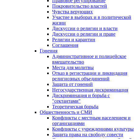
Правовое регулирование
Покровительство властей
Чувства верующих
Участие в выборах и в политической
жизни
Дискуссии о религии и власти
Дискуссии о религии и праве
Религии и карантин
Соглашения
Гонения
Административное и полицейское
вмешательство
Места для молитвы
Отказ в регистрации и ликвидация
религиозных объединений
Защита от гонений
Негосударственная дискриминация
Дискриминация и борьба с
"сектантами"
Теоретическая борьба
Общественность и СМИ
Конфликты с местным населением и
организациями
Конфликты с учреждениями культуры
Защита права на свободу совести