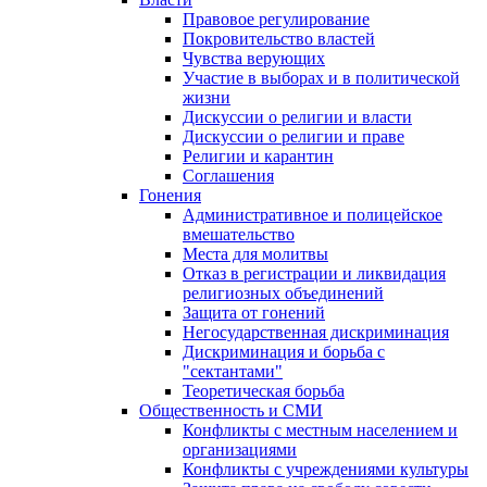
Правовое регулирование
Покровительство властей
Чувства верующих
Участие в выборах и в политической
жизни
Дискуссии о религии и власти
Дискуссии о религии и праве
Религии и карантин
Соглашения
Гонения
Административное и полицейское
вмешательство
Места для молитвы
Отказ в регистрации и ликвидация
религиозных объединений
Защита от гонений
Негосударственная дискриминация
Дискриминация и борьба с
"сектантами"
Теоретическая борьба
Общественность и СМИ
Конфликты с местным населением и
организациями
Конфликты с учреждениями культуры