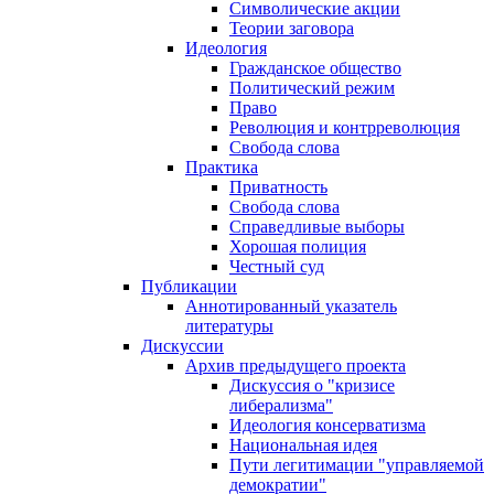
Символические акции
Теории заговора
Идеология
Гражданское общество
Политический режим
Право
Революция и контрреволюция
Свобода слова
Практика
Приватность
Свобода слова
Справедливые выборы
Хорошая полиция
Честный суд
Публикации
Аннотированный указатель
литературы
Дискуссии
Архив предыдущего проекта
Дискуссия о "кризисе
либерализма"
Идеология консерватизма
Национальная идея
Пути легитимации "управляемой
демократии"