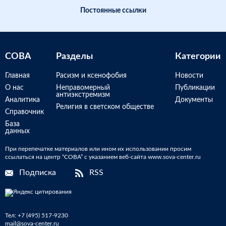
Постоянные ссылки
СОВА
Разделы
Категории
Главная
Расизм и ксенофобия
Новости
О нас
Неправомерный
Публикации
антиэкстремизм
Аналитика
Документы
Религия в светском обществе
Справочник
База
данных
При перепечатке материалов или ином их использовании просим
ссылаться на центр “СОВА” с указанием веб-сайта www.sova-center.ru
Подписка
RSS
Тел:
+7 (495) 517-9230
mail@sova-center.ru