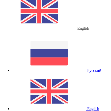
English
Русский
English