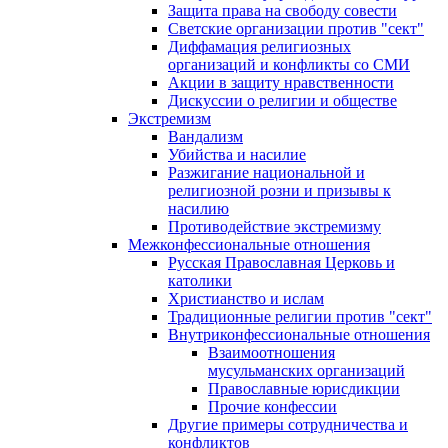
Защита права на свободу совести
Светские организации против "сект"
Диффамация религиозных
организаций и конфликты со СМИ
Акции в защиту нравственности
Дискуссии о религии и обществе
Экстремизм
Вандализм
Убийства и насилие
Разжигание национальной и
религиозной розни и призывы к
насилию
Противодействие экстремизму
Межконфессиональные отношения
Русская Православная Церковь и
католики
Христианство и ислам
Традиционные религии против "сект"
Внутриконфессиональные отношения
Взаимоотношения
мусульманских организаций
Православные юрисдикции
Прочие конфессии
Другие примеры сотрудничества и
конфликтов