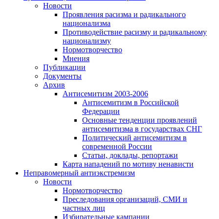
Новости
Проявления расизма и радикального
национализма
Противодействие расизму и радикальному
национализму
Нормотворчество
Мнения
Публикации
Документы
Архив
Антисемитизм 2003-2006
Антисемитизм в Российской
Федерации
Основные тенденции проявлений
антисемитизма в государствах СНГ
Политический антисемитизм в
современной России
Статьи, доклады, репортажи
Карта нападений по мотиву ненависти
Неправомерный антиэкстремизм
Новости
Нормотворчество
Преследования организаций, СМИ и
частных лиц
Избирательные кампании