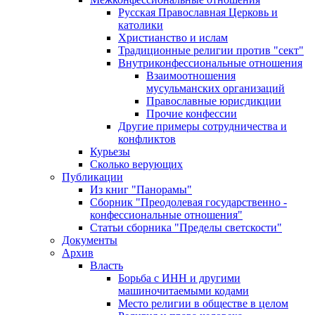
Русская Православная Церковь и
католики
Христианство и ислам
Традиционные религии против "сект"
Внутриконфессиональные отношения
Взаимоотношения
мусульманских организаций
Православные юрисдикции
Прочие конфессии
Другие примеры сотрудничества и
конфликтов
Курьезы
Сколько верующих
Публикации
Из книг "Панорамы"
Сборник "Преодолевая государственно -
конфессиональные отношения"
Статьи сборника "Пределы светскости"
Документы
Архив
Власть
Борьба с ИНН и другими
машиночитаемыми кодами
Место религии в обществе в целом