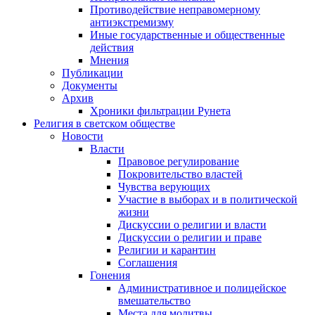
Противодействие неправомерному
антиэкстремизму
Иные государственные и общественные
действия
Мнения
Публикации
Документы
Архив
Хроники фильтрации Рунета
Религия в светском обществе
Новости
Власти
Правовое регулирование
Покровительство властей
Чувства верующих
Участие в выборах и в политической
жизни
Дискуссии о религии и власти
Дискуссии о религии и праве
Религии и карантин
Соглашения
Гонения
Административное и полицейское
вмешательство
Места для молитвы