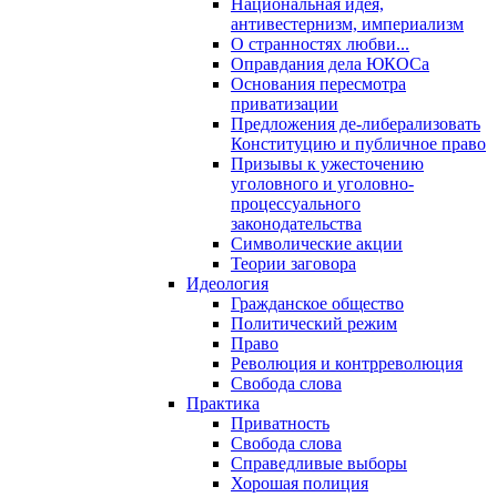
Национальная идея,
антивестернизм, империализм
О странностях любви...
Оправдания дела ЮКОСа
Основания пересмотра
приватизации
Предложения де-либерализовать
Конституцию и публичное право
Призывы к ужесточению
уголовного и уголовно-
процессуального
законодательства
Символические акции
Теории заговора
Идеология
Гражданское общество
Политический режим
Право
Революция и контрреволюция
Свобода слова
Практика
Приватность
Свобода слова
Справедливые выборы
Хорошая полиция