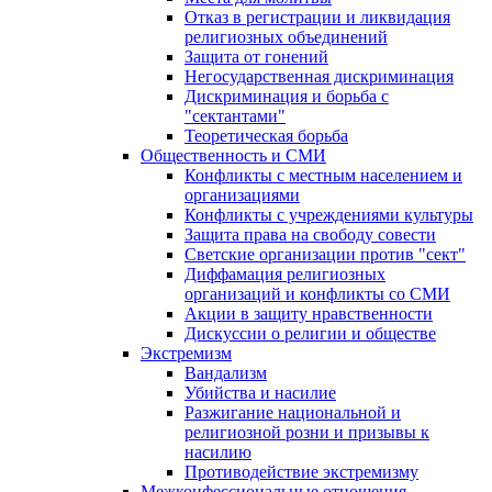
Отказ в регистрации и ликвидация
религиозных объединений
Защита от гонений
Негосударственная дискриминация
Дискриминация и борьба с
"сектантами"
Теоретическая борьба
Общественность и СМИ
Конфликты с местным населением и
организациями
Конфликты с учреждениями культуры
Защита права на свободу совести
Светские организации против "сект"
Диффамация религиозных
организаций и конфликты со СМИ
Акции в защиту нравственности
Дискуссии о религии и обществе
Экстремизм
Вандализм
Убийства и насилие
Разжигание национальной и
религиозной розни и призывы к
насилию
Противодействие экстремизму
Межконфессиональные отношения