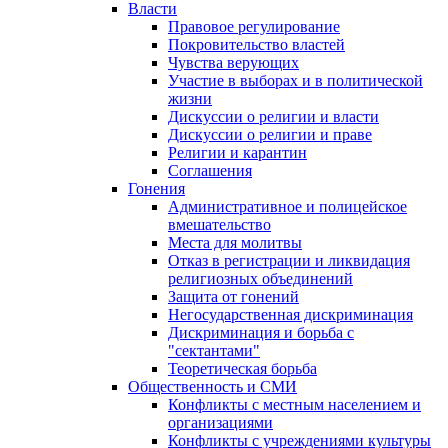
Власти
Правовое регулирование
Покровительство властей
Чувства верующих
Участие в выборах и в политической
жизни
Дискуссии о религии и власти
Дискуссии о религии и праве
Религии и карантин
Соглашения
Гонения
Административное и полицейское
вмешательство
Места для молитвы
Отказ в регистрации и ликвидация
религиозных объединений
Защита от гонений
Негосударственная дискриминация
Дискриминация и борьба с
"сектантами"
Теоретическая борьба
Общественность и СМИ
Конфликты с местным населением и
организациями
Конфликты с учреждениями культуры