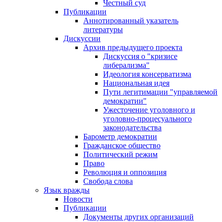
Честный суд
Публикации
Аннотированный указатель
литературы
Дискуссии
Архив предыдущего проекта
Дискуссия о "кризисе
либерализма"
Идеология консерватизма
Национальная идея
Пути легитимации "управляемой
демократии"
Ужесточение уголовного и
уголовно-процесуального
законодательства
Барометр демократии
Гражданское общество
Политический режим
Право
Революция и оппозиция
Свобода слова
Язык вражды
Новости
Публикации
Документы других организаций