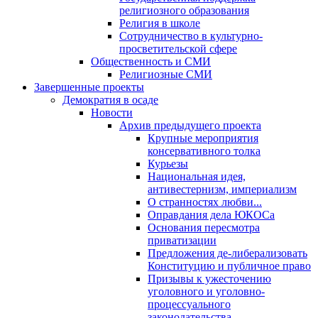
религиозного образования
Религия в школе
Сотрудничество в культурно-
просветительской сфере
Общественность и СМИ
Религиозные СМИ
Завершенные проекты
Демократия в осаде
Новости
Архив предыдущего проекта
Крупные мероприятия
консервативного толка
Курьезы
Национальная идея,
антивестернизм, империализм
О странностях любви...
Оправдания дела ЮКОСа
Основания пересмотра
приватизации
Предложения де-либерализовать
Конституцию и публичное право
Призывы к ужесточению
уголовного и уголовно-
процессуального
законодательства