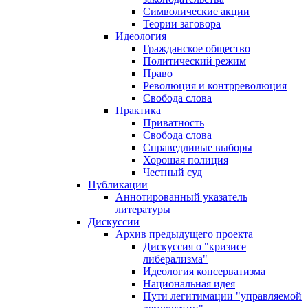
Символические акции
Теории заговора
Идеология
Гражданское общество
Политический режим
Право
Революция и контрреволюция
Свобода слова
Практика
Приватность
Свобода слова
Справедливые выборы
Хорошая полиция
Честный суд
Публикации
Аннотированный указатель
литературы
Дискуссии
Архив предыдущего проекта
Дискуссия о "кризисе
либерализма"
Идеология консерватизма
Национальная идея
Пути легитимации "управляемой