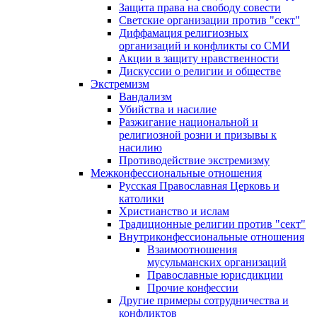
Защита права на свободу совести
Светские организации против "сект"
Диффамация религиозных
организаций и конфликты со СМИ
Акции в защиту нравственности
Дискуссии о религии и обществе
Экстремизм
Вандализм
Убийства и насилие
Разжигание национальной и
религиозной розни и призывы к
насилию
Противодействие экстремизму
Межконфессиональные отношения
Русская Православная Церковь и
католики
Христианство и ислам
Традиционные религии против "сект"
Внутриконфессиональные отношения
Взаимоотношения
мусульманских организаций
Православные юрисдикции
Прочие конфессии
Другие примеры сотрудничества и
конфликтов