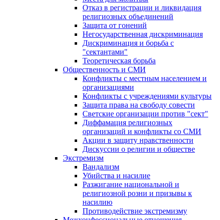
Отказ в регистрации и ликвидация
религиозных объединений
Защита от гонений
Негосударственная дискриминация
Дискриминация и борьба с
"сектантами"
Теоретическая борьба
Общественность и СМИ
Конфликты с местным населением и
организациями
Конфликты с учреждениями культуры
Защита права на свободу совести
Светские организации против "сект"
Диффамация религиозных
организаций и конфликты со СМИ
Акции в защиту нравственности
Дискуссии о религии и обществе
Экстремизм
Вандализм
Убийства и насилие
Разжигание национальной и
религиозной розни и призывы к
насилию
Противодействие экстремизму
Межконфессиональные отношения