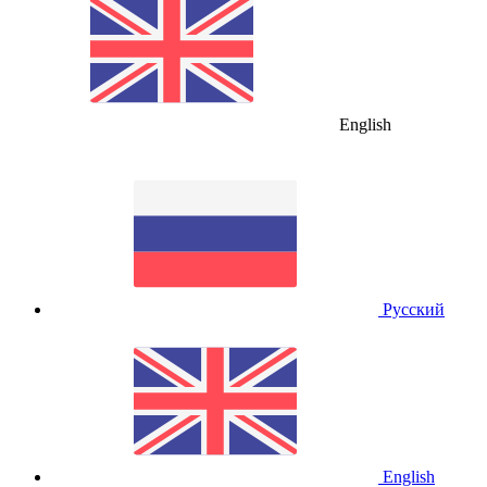
English
Русский
English