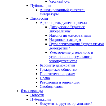
Честный суд
Публикации
Аннотированный указатель
литературы
Дискуссии
Архив предыдущего проекта
Дискуссия о "кризисе
либерализма"
Идеология консерватизма
Национальная идея
Пути легитимации "управляемой
демократии"
Ужесточение уголовного и
уголовно-процесуального
законодательства
Барометр демократии
Гражданское общество
Политический режим
Право
Революция и оппозиция
Свобода слова
Язык вражды
Новости
Публикации
Документы других организаций