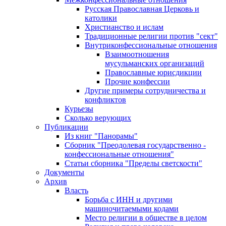
Русская Православная Церковь и
католики
Христианство и ислам
Традиционные религии против "сект"
Внутриконфессиональные отношения
Взаимоотношения
мусульманских организаций
Православные юрисдикции
Прочие конфессии
Другие примеры сотрудничества и
конфликтов
Курьезы
Сколько верующих
Публикации
Из книг "Панорамы"
Сборник "Преодолевая государственно -
конфессиональные отношения"
Статьи сборника "Пределы светскости"
Документы
Архив
Власть
Борьба с ИНН и другими
машиночитаемыми кодами
Место религии в обществе в целом