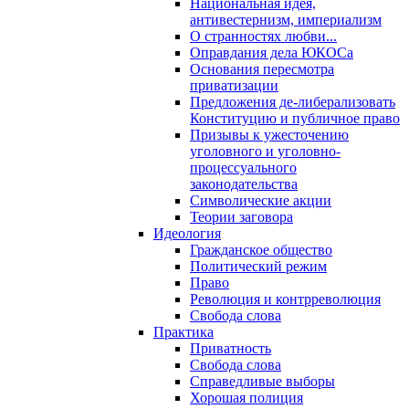
Национальная идея,
антивестернизм, империализм
О странностях любви...
Оправдания дела ЮКОСа
Основания пересмотра
приватизации
Предложения де-либерализовать
Конституцию и публичное право
Призывы к ужесточению
уголовного и уголовно-
процессуального
законодательства
Символические акции
Теории заговора
Идеология
Гражданское общество
Политический режим
Право
Революция и контрреволюция
Свобода слова
Практика
Приватность
Свобода слова
Справедливые выборы
Хорошая полиция