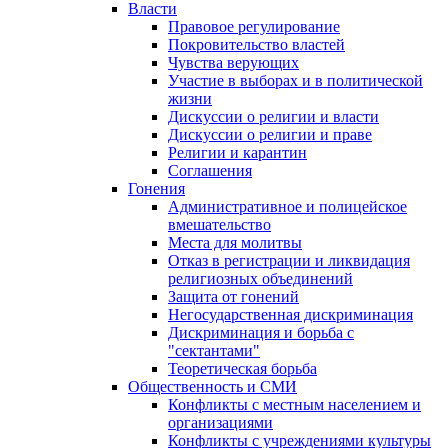
Власти
Правовое регулирование
Покровительство властей
Чувства верующих
Участие в выборах и в политической
жизни
Дискуссии о религии и власти
Дискуссии о религии и праве
Религии и карантин
Соглашения
Гонения
Административное и полицейское
вмешательство
Места для молитвы
Отказ в регистрации и ликвидация
религиозных объединений
Защита от гонений
Негосударственная дискриминация
Дискриминация и борьба с
"сектантами"
Теоретическая борьба
Общественность и СМИ
Конфликты с местным населением и
организациями
Конфликты с учреждениями культуры