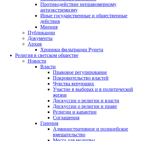
Противодействие неправомерному
антиэкстремизму
Иные государственные и общественные
действия
Мнения
Публикации
Документы
Архив
Хроники фильтрации Рунета
Религия в светском обществе
Новости
Власти
Правовое регулирование
Покровительство властей
Чувства верующих
Участие в выборах и в политической
жизни
Дискуссии о религии и власти
Дискуссии о религии и праве
Религии и карантин
Соглашения
Гонения
Административное и полицейское
вмешательство
Места для молитвы