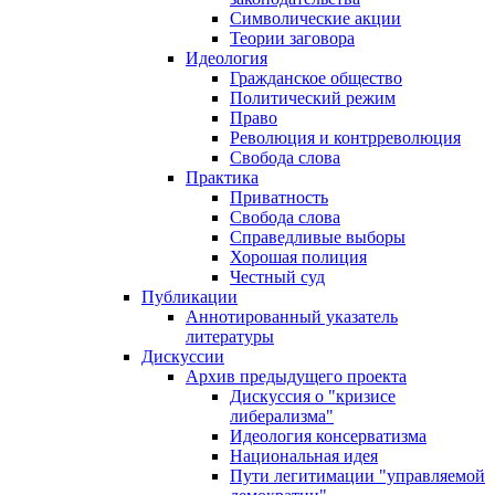
Символические акции
Теории заговора
Идеология
Гражданское общество
Политический режим
Право
Революция и контрреволюция
Свобода слова
Практика
Приватность
Свобода слова
Справедливые выборы
Хорошая полиция
Честный суд
Публикации
Аннотированный указатель
литературы
Дискуссии
Архив предыдущего проекта
Дискуссия о "кризисе
либерализма"
Идеология консерватизма
Национальная идея
Пути легитимации "управляемой