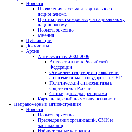
Новости
Проявления расизма и радикального
национализма
Противодействие расизму и радикальному
национализму
Нормотворчество
Мнения
Публикации
Документы
Архив
Антисемитизм 2003-2006
Антисемитизм в Российской
Федерации
Основные тенденции проявлений
антисемитизма в государствах СНГ
Политический антисемитизм в
современной России
Статьи, доклады, репортажи
Карта нападений по мотиву ненависти
Неправомерный антиэкстремизм
Новости
Нормотворчество
Преследования организаций, СМИ и
частных лиц
Избирательные кампании