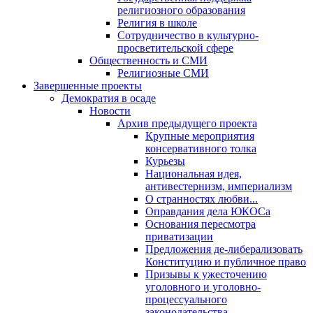
религиозного образования
Религия в школе
Сотрудничество в культурно-
просветительской сфере
Общественность и СМИ
Религиозные СМИ
Завершенные проекты
Демократия в осаде
Новости
Архив предыдущего проекта
Крупные мероприятия
консервативного толка
Курьезы
Национальная идея,
антивестернизм, империализм
О странностях любви...
Оправдания дела ЮКОСа
Основания пересмотра
приватизации
Предложения де-либерализовать
Конституцию и публичное право
Призывы к ужесточению
уголовного и уголовно-
процессуального
законодательства