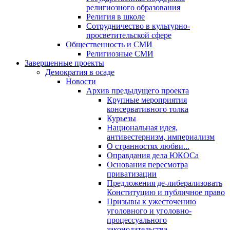
религиозного образования
Религия в школе
Сотрудничество в культурно-
просветительской сфере
Общественность и СМИ
Религиозные СМИ
Завершенные проекты
Демократия в осаде
Новости
Архив предыдущего проекта
Крупные мероприятия
консервативного толка
Курьезы
Национальная идея,
антивестернизм, империализм
О странностях любви...
Оправдания дела ЮКОСа
Основания пересмотра
приватизации
Предложения де-либерализовать
Конституцию и публичное право
Призывы к ужесточению
уголовного и уголовно-
процессуального
законодательства