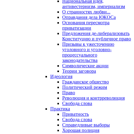
Национальная идея,
антивестернизм, империализм
О странностях любви...
Оправдания дела ЮКОСа
Основания пересмотра
приватизации
Предложения де-либерализовать
Конституцию и публичное право
Призывы к ужесточению
уголовного и уголовно-
процессуального
законодательства
Символические акции
Теории заговора
Идеология
Гражданское общество
Политический режим
Право
Революция и контрреволюция
Свобода слова
Практика
Приватность
Свобода слова
Справедливые выборы
Хорошая полиция