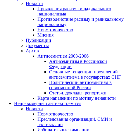
Новости
Проявления расизма и радикального
национализма
Противодействие расизму и радикальному
национализму
Нормотворчество
Мнения
Публикации
Документы
Архив
Антисемитизм 2003-2006
Антисемитизм в Российской
Федерации
Основные тенденции проявлений
антисемитизма в государствах СНГ
Политический антисемитизм в
современной России
Статьи, доклады, репортажи
Карта нападений по мотиву ненависти
Неправомерный антиэкстремизм
Новости
Нормотворчество
Преследования организаций, СМИ и
частных лиц
Избирательные кампании