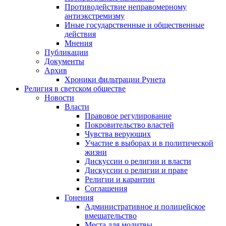
Противодействие неправомерному
антиэкстремизму
Иные государственные и общественные
действия
Мнения
Публикации
Документы
Архив
Хроники фильтрации Рунета
Религия в светском обществе
Новости
Власти
Правовое регулирование
Покровительство властей
Чувства верующих
Участие в выборах и в политической
жизни
Дискуссии о религии и власти
Дискуссии о религии и праве
Религии и карантин
Соглашения
Гонения
Административное и полицейское
вмешательство
Места для молитвы