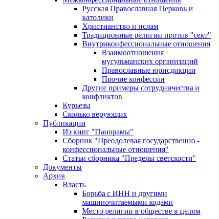
Русская Православная Церковь и
католики
Христианство и ислам
Традиционные религии против "сект"
Внутриконфессиональные отношения
Взаимоотношения
мусульманских организаций
Православные юрисдикции
Прочие конфессии
Другие примеры сотрудничества и
конфликтов
Курьезы
Сколько верующих
Публикации
Из книг "Панорамы"
Сборник "Преодолевая государственно -
конфессиональные отношения"
Статьи сборника "Пределы светскости"
Документы
Архив
Власть
Борьба с ИНН и другими
машиночитаемыми кодами
Место религии в обществе в целом