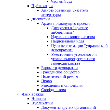
Честный суд
Публикации
Аннотированный указатель
литературы
Дискуссии
Архив предыдущего проекта
Дискуссия о "кризисе
либерализма"
Идеология консерватизма
Национальная идея
Пути легитимации "управляемой
демократии"
Ужесточение уголовного и
уголовно-процесуального
законодательства
Барометр демократии
Гражданское общество
Политический режим
Право
Революция и оппозиция
Свобода слова
Язык вражды
Новости
Публикации
Документы других организаций