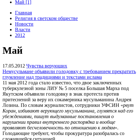
Май [1]
Главная
Религия в светском обществе
Новости
Власти
2012
Май
17.05.2012
Чувства верующих
Немусульмане объявили голодовку с требованием прекратить
глумление над традициями и текстами ислама
11 мая 2012 года стало известно, что двое заключенных
туберкулезной зоны ЛИУ № 5 поселка Большая Марха под
Якутском объявили голодовку в знак протеста против
притеснений за веру их сокамерника мусульманина Андрея
Лозина. По словам журналистов, сотрудники УФСИН «
рвут
Коран, избивают верующего мусульманина, глумятся над его
убеждениями, пишут выдуманные постановления о
нарушении правил внутреннего распорядка и вообще
проявляют бесчеловечность по отношению к людям
».
Голодающие требуют, чтобы прокуратура разобралась со
сложившейся ситуацией.