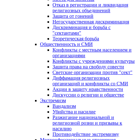
Отказ в регистрации и ликвидация
религиозных объединений
Защита от гонений
Негосударственная дискриминация
Дискриминация и борьба с
"сектантами"
Теоретическая борьба
Общественность и СМИ
Конфликты с местным населением и
организациями
Конфликты с учреждениями культуры
Защита права на свободу совести
Светские организации против "сект"
Диффамация религиозных
организаций и конфликты со СМИ
Акции в защиту нравственности
Дискуссии о религии и обществе
Экстремизм
Вандализм
Убийства и насилие
Разжигание национальной и
религиозной розни и призывы к
насилию
Противодействие экстремизму
Межконфессиональные отношения