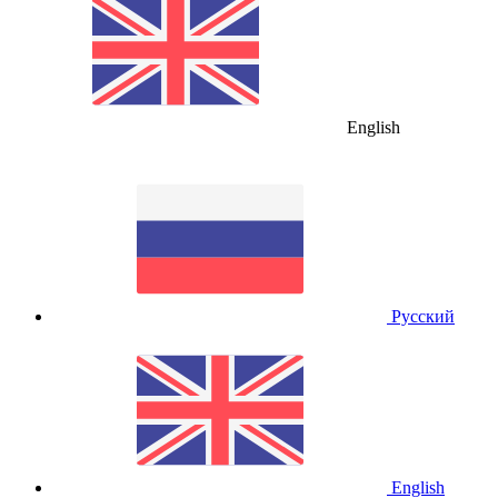
English
Русский
English