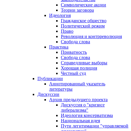
Символические акции
Теории заговора
Идеология
Гражданское общество
Политический режим
Право
Революция и контрреволюция
Свобода слова
Практика
Приватность
Свобода слова
Справедливые выборы
Хорошая полиция
Честный суд
Публикации
Аннотированный указатель
литературы
Дискуссии
Архив предыдущего проекта
Дискуссия о "кризисе
либерализма"
Идеология консерватизма
Национальная идея
Пути легитимации "управляемой