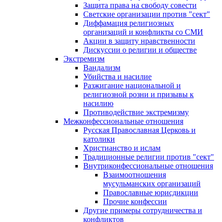
Защита права на свободу совести
Светские организации против "сект"
Диффамация религиозных
организаций и конфликты со СМИ
Акции в защиту нравственности
Дискуссии о религии и обществе
Экстремизм
Вандализм
Убийства и насилие
Разжигание национальной и
религиозной розни и призывы к
насилию
Противодействие экстремизму
Межконфессиональные отношения
Русская Православная Церковь и
католики
Христианство и ислам
Традиционные религии против "сект"
Внутриконфессиональные отношения
Взаимоотношения
мусульманских организаций
Православные юрисдикции
Прочие конфессии
Другие примеры сотрудничества и
конфликтов