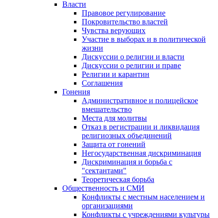
Власти
Правовое регулирование
Покровительство властей
Чувства верующих
Участие в выборах и в политической
жизни
Дискуссии о религии и власти
Дискуссии о религии и праве
Религии и карантин
Соглашения
Гонения
Административное и полицейское
вмешательство
Места для молитвы
Отказ в регистрации и ликвидация
религиозных объединений
Защита от гонений
Негосударственная дискриминация
Дискриминация и борьба с
"сектантами"
Теоретическая борьба
Общественность и СМИ
Конфликты с местным населением и
организациями
Конфликты с учреждениями культуры