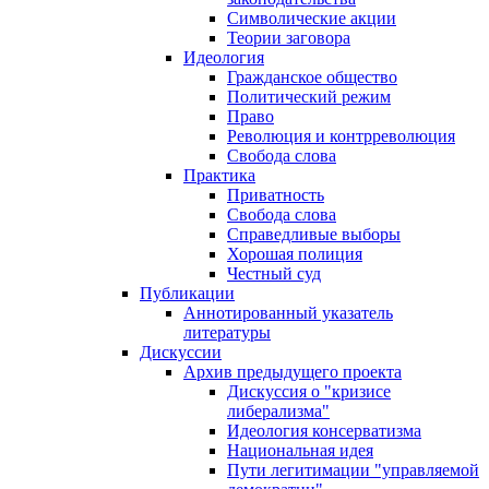
Символические акции
Теории заговора
Идеология
Гражданское общество
Политический режим
Право
Революция и контрреволюция
Свобода слова
Практика
Приватность
Свобода слова
Справедливые выборы
Хорошая полиция
Честный суд
Публикации
Аннотированный указатель
литературы
Дискуссии
Архив предыдущего проекта
Дискуссия о "кризисе
либерализма"
Идеология консерватизма
Национальная идея
Пути легитимации "управляемой