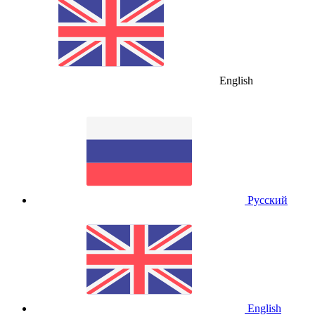
English
Русский
English