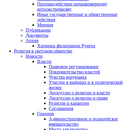
Противодействие неправомерному
антиэкстремизму
Иные государственные и общественные
действия
Мнения
Публикации
Документы
Архив
Хроники фильтрации Рунета
Религия в светском обществе
Новости
Власти
Правовое регулирование
Покровительство властей
Чувства верующих
Участие в выборах и в политической
жизни
Дискуссии о религии и власти
Дискуссии о религии и праве
Религии и карантин
Соглашения
Гонения
Административное и полицейское
вмешательство
Места для молитвы