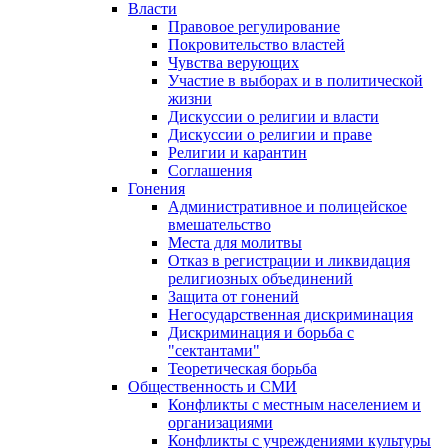
Власти
Правовое регулирование
Покровительство властей
Чувства верующих
Участие в выборах и в политической
жизни
Дискуссии о религии и власти
Дискуссии о религии и праве
Религии и карантин
Соглашения
Гонения
Административное и полицейское
вмешательство
Места для молитвы
Отказ в регистрации и ликвидация
религиозных объединений
Защита от гонений
Негосударственная дискриминация
Дискриминация и борьба с
"сектантами"
Теоретическая борьба
Общественность и СМИ
Конфликты с местным населением и
организациями
Конфликты с учреждениями культуры