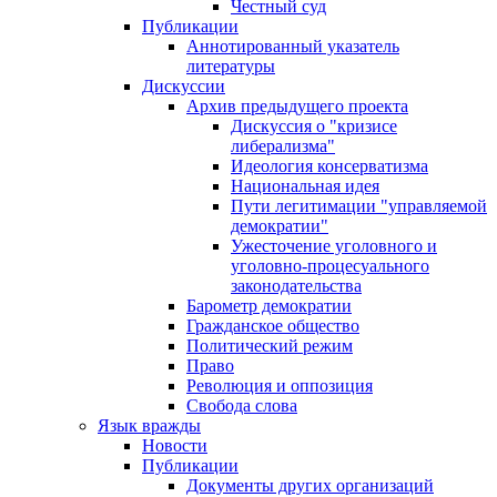
Честный суд
Публикации
Аннотированный указатель
литературы
Дискуссии
Архив предыдущего проекта
Дискуссия о "кризисе
либерализма"
Идеология консерватизма
Национальная идея
Пути легитимации "управляемой
демократии"
Ужесточение уголовного и
уголовно-процесуального
законодательства
Барометр демократии
Гражданское общество
Политический режим
Право
Революция и оппозиция
Свобода слова
Язык вражды
Новости
Публикации
Документы других организаций