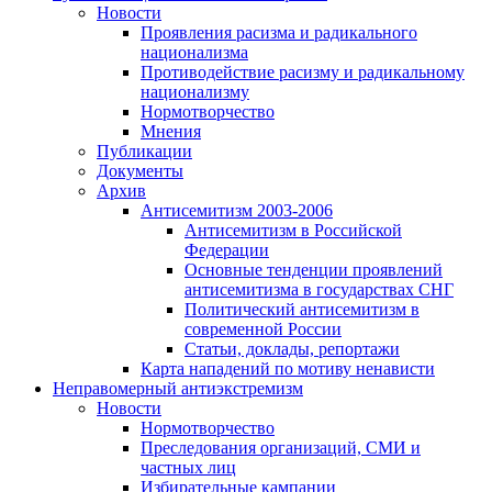
Новости
Проявления расизма и радикального
национализма
Противодействие расизму и радикальному
национализму
Нормотворчество
Мнения
Публикации
Документы
Архив
Антисемитизм 2003-2006
Антисемитизм в Российской
Федерации
Основные тенденции проявлений
антисемитизма в государствах СНГ
Политический антисемитизм в
современной России
Статьи, доклады, репортажи
Карта нападений по мотиву ненависти
Неправомерный антиэкстремизм
Новости
Нормотворчество
Преследования организаций, СМИ и
частных лиц
Избирательные кампании