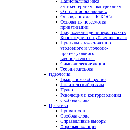
Национальная идея,
антивестернизм, империализм
О странностях любви...
Оправдания дела ЮКОСа
Основания пересмотра
приватизации
Предложения де-либерализовать
Конституцию и публичное право
Призывы к ужесточению
уголовного и уголовно-
процессуального
законодательства
Символические акции
Теории заговора
Идеология
Гражданское общество
Политический режим
Право
Революция и контрреволюция
Свобода слова
Практика
Приватность
Свобода слова
Справедливые выборы
Хорошая полиция