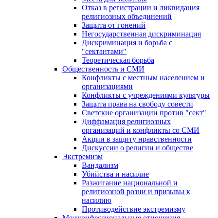
Отказ в регистрации и ликвидация
религиозных объединений
Защита от гонений
Негосударственная дискриминация
Дискриминация и борьба с
"сектантами"
Теоретическая борьба
Общественность и СМИ
Конфликты с местным населением и
организациями
Конфликты с учреждениями культуры
Защита права на свободу совести
Светские организации против "сект"
Диффамация религиозных
организаций и конфликты со СМИ
Акции в защиту нравственности
Дискуссии о религии и обществе
Экстремизм
Вандализм
Убийства и насилие
Разжигание национальной и
религиозной розни и призывы к
насилию
Противодействие экстремизму
Межконфессиональные отношения