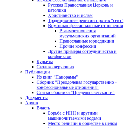
Русская Православная Церковь и
католики
Христианство и ислам
Традиционные религии против "сект"
Внутриконфессиональные отношения
Взаимоотношения
мусульманских организаций
Православные юрисдикции
Прочие конфессии
Другие примеры сотрудничества и
конфликтов
Курьезы
Сколько верующих
Публикации
Из книг "Панорамы"
Сборник "Преодолевая государственно -
конфессиональные отношения"
Статьи сборника "Пределы светскости"
Документы
Архив
Власть
Борьба с ИНН и другими
машиночитаемыми кодами
Место религии в обществе в целом