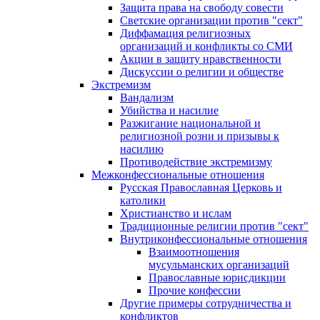
Защита права на свободу совести
Светские организации против "сект"
Диффамация религиозных
организаций и конфликты со СМИ
Акции в защиту нравственности
Дискуссии о религии и обществе
Экстремизм
Вандализм
Убийства и насилие
Разжигание национальной и
религиозной розни и призывы к
насилию
Противодействие экстремизму
Межконфессиональные отношения
Русская Православная Церковь и
католики
Христианство и ислам
Традиционные религии против "сект"
Внутриконфессиональные отношения
Взаимоотношения
мусульманских организаций
Православные юрисдикции
Прочие конфессии
Другие примеры сотрудничества и
конфликтов