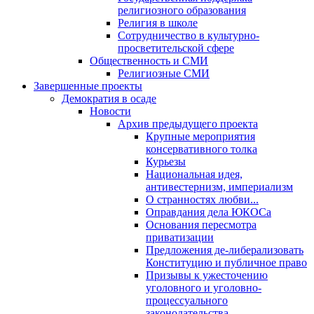
религиозного образования
Религия в школе
Сотрудничество в культурно-
просветительской сфере
Общественность и СМИ
Религиозные СМИ
Завершенные проекты
Демократия в осаде
Новости
Архив предыдущего проекта
Крупные мероприятия
консервативного толка
Курьезы
Национальная идея,
антивестернизм, империализм
О странностях любви...
Оправдания дела ЮКОСа
Основания пересмотра
приватизации
Предложения де-либерализовать
Конституцию и публичное право
Призывы к ужесточению
уголовного и уголовно-
процессуального
законодательства