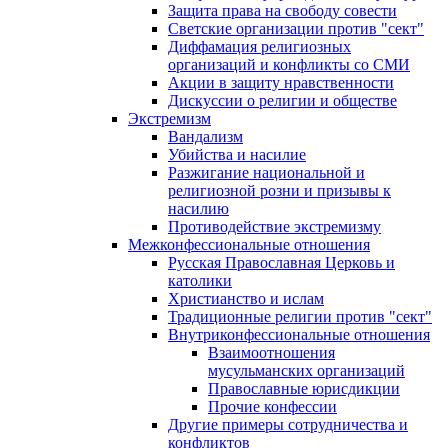
Защита права на свободу совести
Светские организации против "сект"
Диффамация религиозных
организаций и конфликты со СМИ
Акции в защиту нравственности
Дискуссии о религии и обществе
Экстремизм
Вандализм
Убийства и насилие
Разжигание национальной и
религиозной розни и призывы к
насилию
Противодействие экстремизму
Межконфессиональные отношения
Русская Православная Церковь и
католики
Христианство и ислам
Традиционные религии против "сект"
Внутриконфессиональные отношения
Взаимоотношения
мусульманских организаций
Православные юрисдикции
Прочие конфессии
Другие примеры сотрудничества и
конфликтов