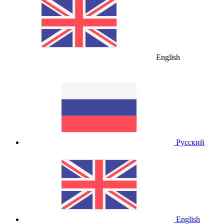
English
Русский
English