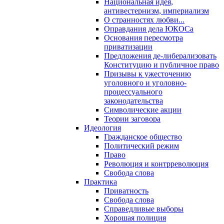
Национальная идея,
антивестернизм, империализм
О странностях любви...
Оправдания дела ЮКОСа
Основания пересмотра
приватизации
Предложения де-либерализовать
Конституцию и публичное право
Призывы к ужесточению
уголовного и уголовно-
процессуального
законодательства
Символические акции
Теории заговора
Идеология
Гражданское общество
Политический режим
Право
Революция и контрреволюция
Свобода слова
Практика
Приватность
Свобода слова
Справедливые выборы
Хорошая полиция