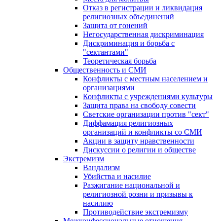
Отказ в регистрации и ликвидация
религиозных объединений
Защита от гонений
Негосударственная дискриминация
Дискриминация и борьба с
"сектантами"
Теоретическая борьба
Общественность и СМИ
Конфликты с местным населением и
организациями
Конфликты с учреждениями культуры
Защита права на свободу совести
Светские организации против "сект"
Диффамация религиозных
организаций и конфликты со СМИ
Акции в защиту нравственности
Дискуссии о религии и обществе
Экстремизм
Вандализм
Убийства и насилие
Разжигание национальной и
религиозной розни и призывы к
насилию
Противодействие экстремизму
Межконфессиональные отношения