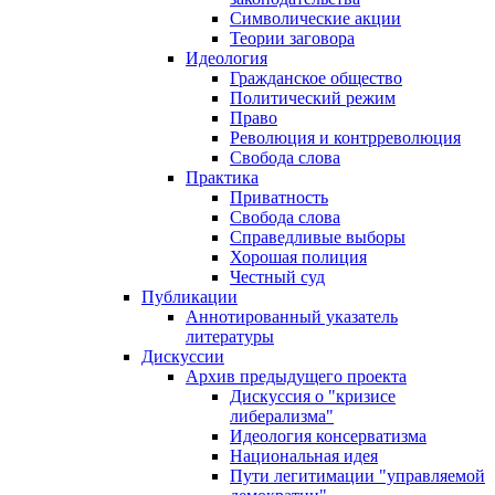
Символические акции
Теории заговора
Идеология
Гражданское общество
Политический режим
Право
Революция и контрреволюция
Свобода слова
Практика
Приватность
Свобода слова
Справедливые выборы
Хорошая полиция
Честный суд
Публикации
Аннотированный указатель
литературы
Дискуссии
Архив предыдущего проекта
Дискуссия о "кризисе
либерализма"
Идеология консерватизма
Национальная идея
Пути легитимации "управляемой