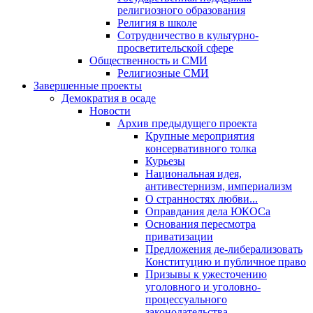
религиозного образования
Религия в школе
Сотрудничество в культурно-
просветительской сфере
Общественность и СМИ
Религиозные СМИ
Завершенные проекты
Демократия в осаде
Новости
Архив предыдущего проекта
Крупные мероприятия
консервативного толка
Курьезы
Национальная идея,
антивестернизм, империализм
О странностях любви...
Оправдания дела ЮКОСа
Основания пересмотра
приватизации
Предложения де-либерализовать
Конституцию и публичное право
Призывы к ужесточению
уголовного и уголовно-
процессуального
законодательства