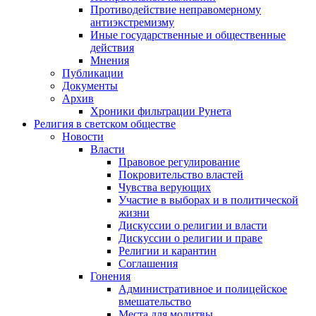
Противодействие неправомерному
антиэкстремизму
Иные государственные и общественные
действия
Мнения
Публикации
Документы
Архив
Хроники фильтрации Рунета
Религия в светском обществе
Новости
Власти
Правовое регулирование
Покровительство властей
Чувства верующих
Участие в выборах и в политической
жизни
Дискуссии о религии и власти
Дискуссии о религии и праве
Религии и карантин
Соглашения
Гонения
Административное и полицейское
вмешательство
Места для молитвы