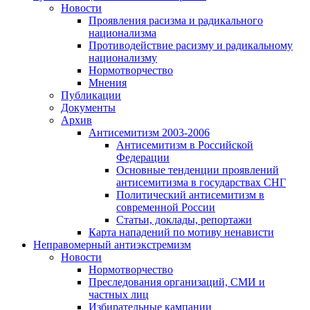
Новости
Проявления расизма и радикального
национализма
Противодействие расизму и радикальному
национализму
Нормотворчество
Мнения
Публикации
Документы
Архив
Антисемитизм 2003-2006
Антисемитизм в Российской
Федерации
Основные тенденции проявлений
антисемитизма в государствах СНГ
Политический антисемитизм в
современной России
Статьи, доклады, репортажи
Карта нападений по мотиву ненависти
Неправомерный антиэкстремизм
Новости
Нормотворчество
Преследования организаций, СМИ и
частных лиц
Избирательные кампании