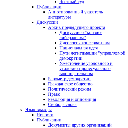
Честный суд
Публикации
Аннотированный указатель
литературы
Дискуссии
Архив предыдущего проекта
Дискуссия о "кризисе
либерализма"
Идеология консерватизма
Национальная идея
Пути легитимации "управляемой
демократии"
Ужесточение уголовного и
уголовно-процесуального
законодательства
Барометр демократии
Гражданское общество
Политический режим
Право
Революция и оппозиция
Свобода слова
Язык вражды
Новости
Публикации
Документы других организаций