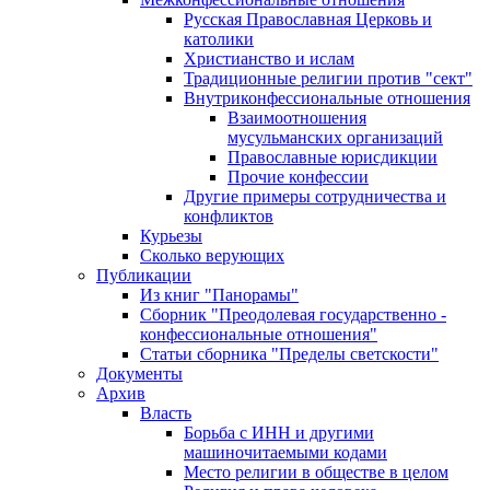
Русская Православная Церковь и
католики
Христианство и ислам
Традиционные религии против "сект"
Внутриконфессиональные отношения
Взаимоотношения
мусульманских организаций
Православные юрисдикции
Прочие конфессии
Другие примеры сотрудничества и
конфликтов
Курьезы
Сколько верующих
Публикации
Из книг "Панорамы"
Сборник "Преодолевая государственно -
конфессиональные отношения"
Статьи сборника "Пределы светскости"
Документы
Архив
Власть
Борьба с ИНН и другими
машиночитаемыми кодами
Место религии в обществе в целом