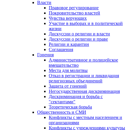
Власти
Правовое регулирование
Покровительство властей
Чувства верующих
Участие в выборах и в политической
жизни
Дискуссии о религии и власти
Дискуссии о религии и праве
Религии и карантин
Соглашения
Гонения
Административное и полицейское
вмешательство
Места для молитвы
Отказ в регистрации и ликвидация
религиозных объединений
Защита от гонений
Негосударственная дискриминация
Дискриминация и борьба с
"сектантами"
Теоретическая борьба
Общественность и СМИ
Конфликты с местным населением и
организациями
Конфликты с учреждениями культуры