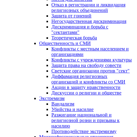
Отказ в регистрации и ликвидация
религиозных объединений
Защита от гонений
Негосударственная дискриминация
Дискриминация и борьба с
"сектантами"
Теоретическая борьба
Общественность и СМИ
Конфликты с местным населением и
организациями
Конфликты с учреждениями культуры
Защита права на свободу совести
Светские организации против "сект"
Диффамация религиозных
организаций и конфликты со СМИ
Акции в защиту нравственности
Дискуссии о религии и обществе
Экстремизм
Вандализм
Убийства и насилие
Разжигание национальной и
религиозной розни и призывы к
насилию
Противодействие экстремизму
Межконфессиональные отношения