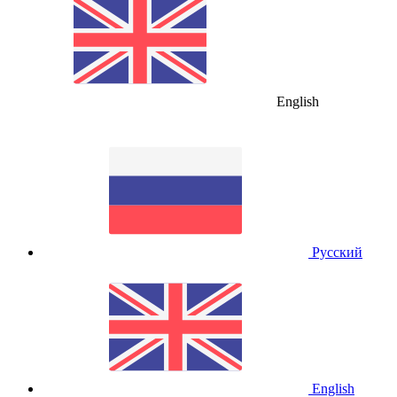
English
Русский
English