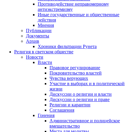
Противодействие неправомерному
антиэкстремизму
Иные государственные и общественные
действия
Мнения
Публикации
Документы
Архив
Хроники фильтрации Рунета
Религия в светском обществе
Новости
Власти
Правовое регулирование
Покровительство властей
Чувства верующих
Участие в выборах и в политической
жизни
Дискуссии о религии и власти
Дискуссии о религии и праве
Религии и карантин
Соглашения
Гонения
Административное и полицейское
вмешательство
Места для молитвы