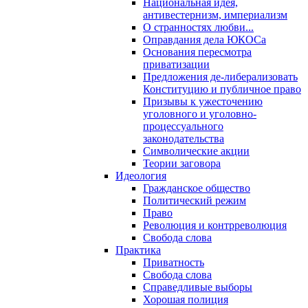
Национальная идея,
антивестернизм, империализм
О странностях любви...
Оправдания дела ЮКОСа
Основания пересмотра
приватизации
Предложения де-либерализовать
Конституцию и публичное право
Призывы к ужесточению
уголовного и уголовно-
процессуального
законодательства
Символические акции
Теории заговора
Идеология
Гражданское общество
Политический режим
Право
Революция и контрреволюция
Свобода слова
Практика
Приватность
Свобода слова
Справедливые выборы
Хорошая полиция