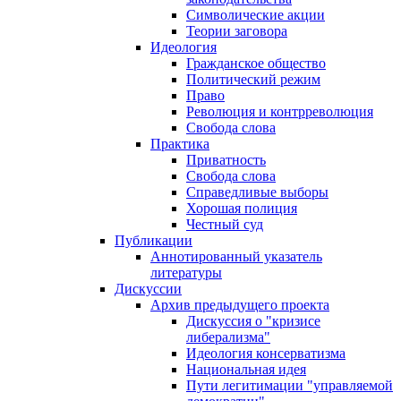
Символические акции
Теории заговора
Идеология
Гражданское общество
Политический режим
Право
Революция и контрреволюция
Свобода слова
Практика
Приватность
Свобода слова
Справедливые выборы
Хорошая полиция
Честный суд
Публикации
Аннотированный указатель
литературы
Дискуссии
Архив предыдущего проекта
Дискуссия о "кризисе
либерализма"
Идеология консерватизма
Национальная идея
Пути легитимации "управляемой