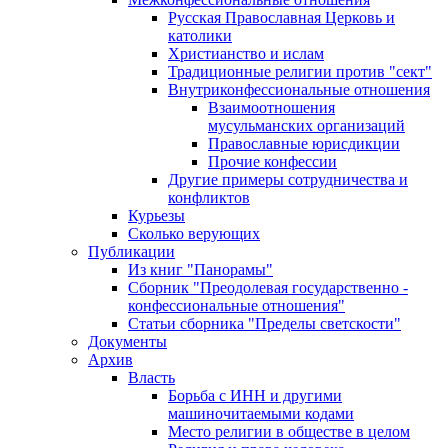
Русская Православная Церковь и
католики
Христианство и ислам
Традиционные религии против "сект"
Внутриконфессиональные отношения
Взаимоотношения
мусульманских организаций
Православные юрисдикции
Прочие конфессии
Другие примеры сотрудничества и
конфликтов
Курьезы
Сколько верующих
Публикации
Из книг "Панорамы"
Сборник "Преодолевая государственно -
конфессиональные отношения"
Статьи сборника "Пределы светскости"
Документы
Архив
Власть
Борьба с ИНН и другими
машиночитаемыми кодами
Место религии в обществе в целом