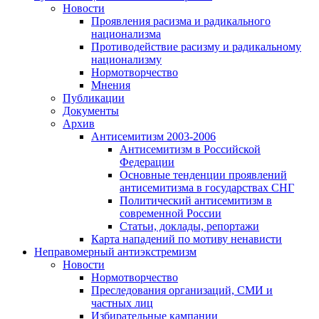
Новости
Проявления расизма и радикального
национализма
Противодействие расизму и радикальному
национализму
Нормотворчество
Мнения
Публикации
Документы
Архив
Антисемитизм 2003-2006
Антисемитизм в Российской
Федерации
Основные тенденции проявлений
антисемитизма в государствах СНГ
Политический антисемитизм в
современной России
Статьи, доклады, репортажи
Карта нападений по мотиву ненависти
Неправомерный антиэкстремизм
Новости
Нормотворчество
Преследования организаций, СМИ и
частных лиц
Избирательные кампании