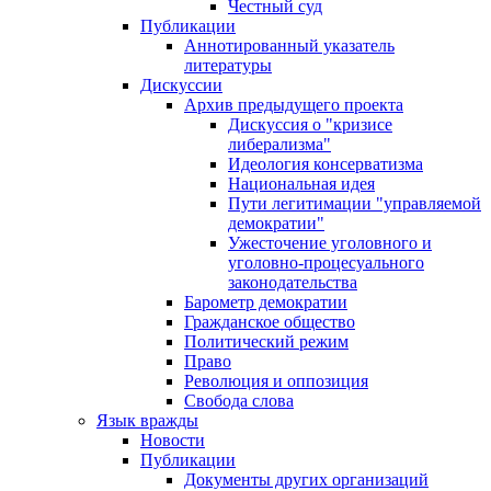
Честный суд
Публикации
Аннотированный указатель
литературы
Дискуссии
Архив предыдущего проекта
Дискуссия о "кризисе
либерализма"
Идеология консерватизма
Национальная идея
Пути легитимации "управляемой
демократии"
Ужесточение уголовного и
уголовно-процесуального
законодательства
Барометр демократии
Гражданское общество
Политический режим
Право
Революция и оппозиция
Свобода слова
Язык вражды
Новости
Публикации
Документы других организаций