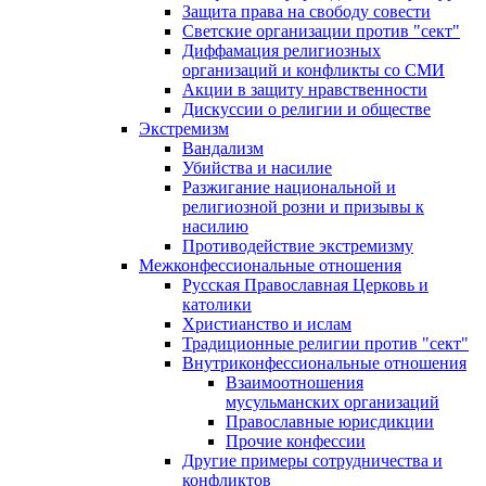
Защита права на свободу совести
Светские организации против "сект"
Диффамация религиозных
организаций и конфликты со СМИ
Акции в защиту нравственности
Дискуссии о религии и обществе
Экстремизм
Вандализм
Убийства и насилие
Разжигание национальной и
религиозной розни и призывы к
насилию
Противодействие экстремизму
Межконфессиональные отношения
Русская Православная Церковь и
католики
Христианство и ислам
Традиционные религии против "сект"
Внутриконфессиональные отношения
Взаимоотношения
мусульманских организаций
Православные юрисдикции
Прочие конфессии
Другие примеры сотрудничества и
конфликтов