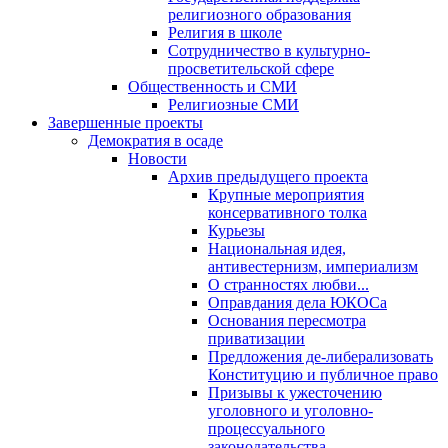
религиозного образования
Религия в школе
Сотрудничество в культурно-
просветительской сфере
Общественность и СМИ
Религиозные СМИ
Завершенные проекты
Демократия в осаде
Новости
Архив предыдущего проекта
Крупные мероприятия
консервативного толка
Курьезы
Национальная идея,
антивестернизм, империализм
О странностях любви...
Оправдания дела ЮКОСа
Основания пересмотра
приватизации
Предложения де-либерализовать
Конституцию и публичное право
Призывы к ужесточению
уголовного и уголовно-
процессуального
законодательства