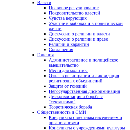
Власти
Правовое регулирование
Покровительство властей
Чувства верующих
Участие в выборах и в политической
жизни
Дискуссии о религии и власти
Дискуссии о религии и праве
Религии и карантин
Соглашения
Гонения
Административное и полицейское
вмешательство
Места для молитвы
Отказ в регистрации и ликвидация
религиозных объединений
Защита от гонений
Негосударственная дискриминация
Дискриминация и борьба с
"сектантами"
Теоретическая борьба
Общественность и СМИ
Конфликты с местным населением и
организациями
Конфликты с учреждениями культуры