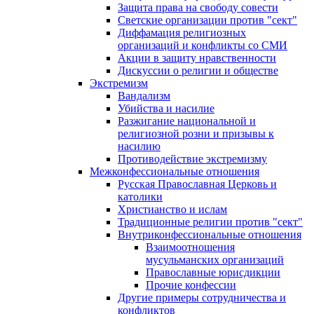
Защита права на свободу совести
Светские организации против "сект"
Диффамация религиозных
организаций и конфликты со СМИ
Акции в защиту нравственности
Дискуссии о религии и обществе
Экстремизм
Вандализм
Убийства и насилие
Разжигание национальной и
религиозной розни и призывы к
насилию
Противодействие экстремизму
Межконфессиональные отношения
Русская Православная Церковь и
католики
Христианство и ислам
Традиционные религии против "сект"
Внутриконфессиональные отношения
Взаимоотношения
мусульманских организаций
Православные юрисдикции
Прочие конфессии
Другие примеры сотрудничества и
конфликтов