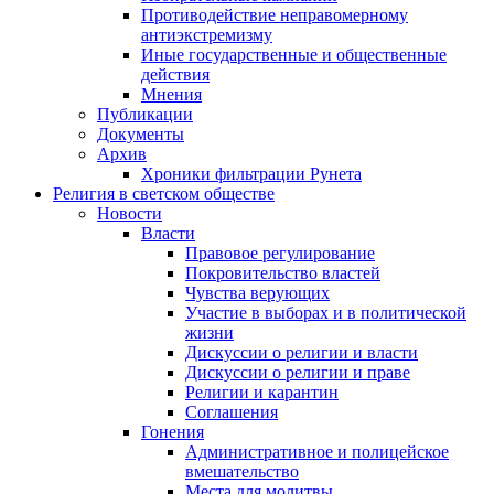
Противодействие неправомерному
антиэкстремизму
Иные государственные и общественные
действия
Мнения
Публикации
Документы
Архив
Хроники фильтрации Рунета
Религия в светском обществе
Новости
Власти
Правовое регулирование
Покровительство властей
Чувства верующих
Участие в выборах и в политической
жизни
Дискуссии о религии и власти
Дискуссии о религии и праве
Религии и карантин
Соглашения
Гонения
Административное и полицейское
вмешательство
Места для молитвы