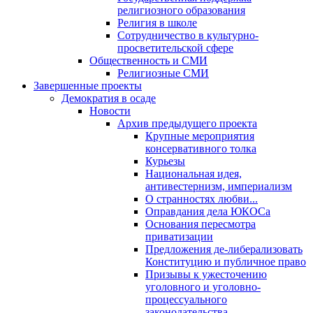
религиозного образования
Религия в школе
Сотрудничество в культурно-
просветительской сфере
Общественность и СМИ
Религиозные СМИ
Завершенные проекты
Демократия в осаде
Новости
Архив предыдущего проекта
Крупные мероприятия
консервативного толка
Курьезы
Национальная идея,
антивестернизм, империализм
О странностях любви...
Оправдания дела ЮКОСа
Основания пересмотра
приватизации
Предложения де-либерализовать
Конституцию и публичное право
Призывы к ужесточению
уголовного и уголовно-
процессуального
законодательства