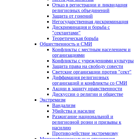
Отказ в регистрации и ликвидация
религиозных объединений
Защита от гонений
Негосударственная дискриминация
Дискриминация и борьба с
"сектантами"
Теоретическая борьба
Общественность и СМИ
Конфликты с местным населением и
организациями
Конфликты с учреждениями культуры
Защита права на свободу совести
Светские организации против "сект"
Диффамация религиозных
организаций и конфликты со СМИ
Акции в защиту нравственности
Дискуссии о религии и обществе
Экстремизм
Вандализм
Убийства и насилие
Разжигание национальной и
религиозной розни и призывы к
насилию
Противодействие экстремизму
Межконфессиональные отношения