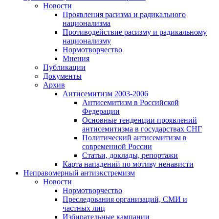
Новости
Проявления расизма и радикального
национализма
Противодействие расизму и радикальному
национализму
Нормотворчество
Мнения
Публикации
Документы
Архив
Антисемитизм 2003-2006
Антисемитизм в Российской
Федерации
Основные тенденции проявлений
антисемитизма в государствах СНГ
Политический антисемитизм в
современной России
Статьи, доклады, репортажи
Карта нападений по мотиву ненависти
Неправомерный антиэкстремизм
Новости
Нормотворчество
Преследования организаций, СМИ и
частных лиц
Избирательные кампании