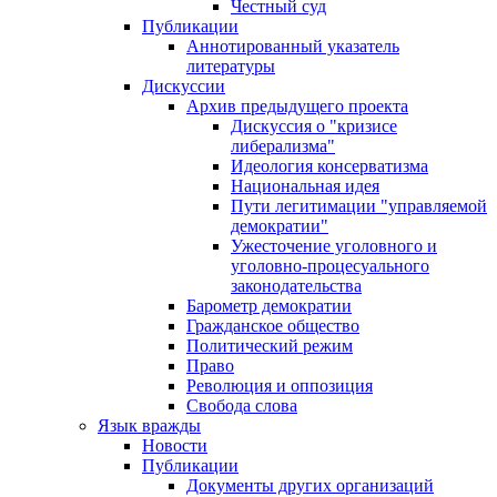
Честный суд
Публикации
Аннотированный указатель
литературы
Дискуссии
Архив предыдущего проекта
Дискуссия о "кризисе
либерализма"
Идеология консерватизма
Национальная идея
Пути легитимации "управляемой
демократии"
Ужесточение уголовного и
уголовно-процесуального
законодательства
Барометр демократии
Гражданское общество
Политический режим
Право
Революция и оппозиция
Свобода слова
Язык вражды
Новости
Публикации
Документы других организаций