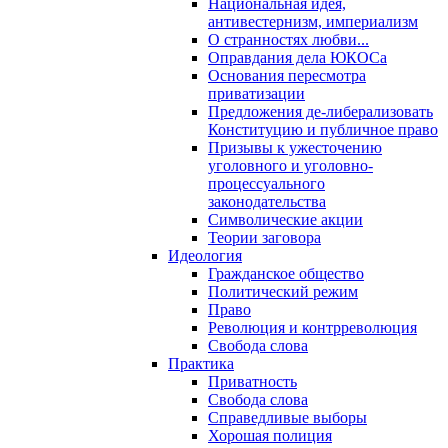
Национальная идея,
антивестернизм, империализм
О странностях любви...
Оправдания дела ЮКОСа
Основания пересмотра
приватизации
Предложения де-либерализовать
Конституцию и публичное право
Призывы к ужесточению
уголовного и уголовно-
процессуального
законодательства
Символические акции
Теории заговора
Идеология
Гражданское общество
Политический режим
Право
Революция и контрреволюция
Свобода слова
Практика
Приватность
Свобода слова
Справедливые выборы
Хорошая полиция