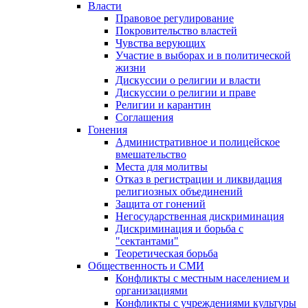
Власти
Правовое регулирование
Покровительство властей
Чувства верующих
Участие в выборах и в политической
жизни
Дискуссии о религии и власти
Дискуссии о религии и праве
Религии и карантин
Соглашения
Гонения
Административное и полицейское
вмешательство
Места для молитвы
Отказ в регистрации и ликвидация
религиозных объединений
Защита от гонений
Негосударственная дискриминация
Дискриминация и борьба с
"сектантами"
Теоретическая борьба
Общественность и СМИ
Конфликты с местным населением и
организациями
Конфликты с учреждениями культуры