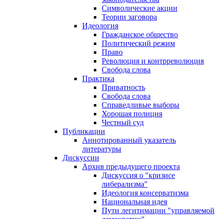
Символические акции
Теории заговора
Идеология
Гражданское общество
Политический режим
Право
Революция и контрреволюция
Свобода слова
Практика
Приватность
Свобода слова
Справедливые выборы
Хорошая полиция
Честный суд
Публикации
Аннотированный указатель
литературы
Дискуссии
Архив предыдущего проекта
Дискуссия о "кризисе
либерализма"
Идеология консерватизма
Национальная идея
Пути легитимации "управляемой