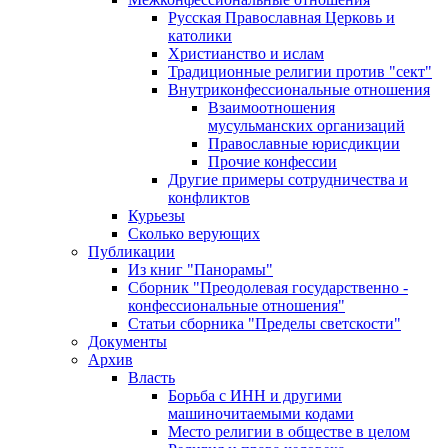
Русская Православная Церковь и
католики
Христианство и ислам
Традиционные религии против "сект"
Внутриконфессиональные отношения
Взаимоотношения
мусульманских организаций
Православные юрисдикции
Прочие конфессии
Другие примеры сотрудничества и
конфликтов
Курьезы
Сколько верующих
Публикации
Из книг "Панорамы"
Сборник "Преодолевая государственно -
конфессиональные отношения"
Статьи сборника "Пределы светскости"
Документы
Архив
Власть
Борьба с ИНН и другими
машиночитаемыми кодами
Место религии в обществе в целом