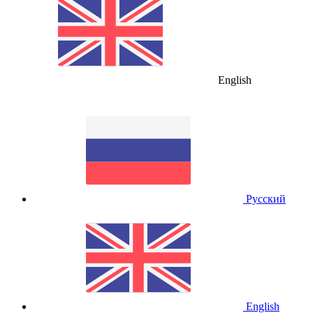
English
Русский
English