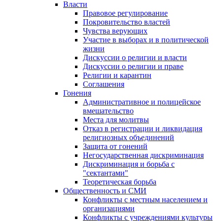
Власти
Правовое регулирование
Покровительство властей
Чувства верующих
Участие в выборах и в политической
жизни
Дискуссии о религии и власти
Дискуссии о религии и праве
Религии и карантин
Соглашения
Гонения
Административное и полицейское
вмешательство
Места для молитвы
Отказ в регистрации и ликвидация
религиозных объединений
Защита от гонений
Негосударственная дискриминация
Дискриминация и борьба с
"сектантами"
Теоретическая борьба
Общественность и СМИ
Конфликты с местным населением и
организациями
Конфликты с учреждениями культуры