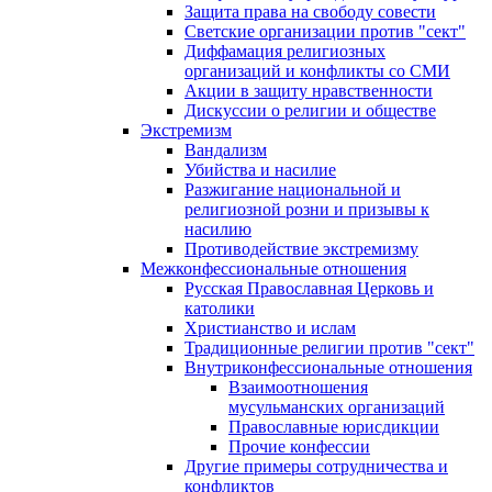
Защита права на свободу совести
Светские организации против "сект"
Диффамация религиозных
организаций и конфликты со СМИ
Акции в защиту нравственности
Дискуссии о религии и обществе
Экстремизм
Вандализм
Убийства и насилие
Разжигание национальной и
религиозной розни и призывы к
насилию
Противодействие экстремизму
Межконфессиональные отношения
Русская Православная Церковь и
католики
Христианство и ислам
Традиционные религии против "сект"
Внутриконфессиональные отношения
Взаимоотношения
мусульманских организаций
Православные юрисдикции
Прочие конфессии
Другие примеры сотрудничества и
конфликтов