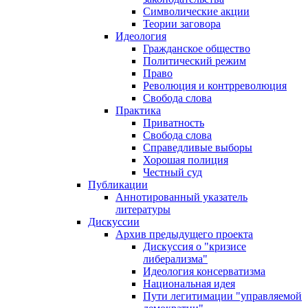
Символические акции
Теории заговора
Идеология
Гражданское общество
Политический режим
Право
Революция и контрреволюция
Свобода слова
Практика
Приватность
Свобода слова
Справедливые выборы
Хорошая полиция
Честный суд
Публикации
Аннотированный указатель
литературы
Дискуссии
Архив предыдущего проекта
Дискуссия о "кризисе
либерализма"
Идеология консерватизма
Национальная идея
Пути легитимации "управляемой