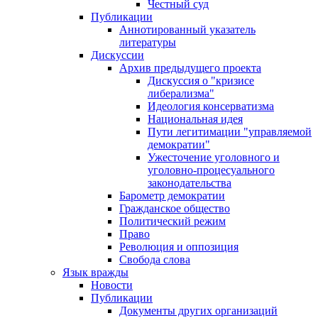
Честный суд
Публикации
Аннотированный указатель
литературы
Дискуссии
Архив предыдущего проекта
Дискуссия о "кризисе
либерализма"
Идеология консерватизма
Национальная идея
Пути легитимации "управляемой
демократии"
Ужесточение уголовного и
уголовно-процесуального
законодательства
Барометр демократии
Гражданское общество
Политический режим
Право
Революция и оппозиция
Свобода слова
Язык вражды
Новости
Публикации
Документы других организаций