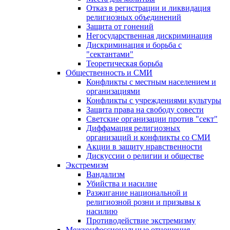
Отказ в регистрации и ликвидация
религиозных объединений
Защита от гонений
Негосударственная дискриминация
Дискриминация и борьба с
"сектантами"
Теоретическая борьба
Общественность и СМИ
Конфликты с местным населением и
организациями
Конфликты с учреждениями культуры
Защита права на свободу совести
Светские организации против "сект"
Диффамация религиозных
организаций и конфликты со СМИ
Акции в защиту нравственности
Дискуссии о религии и обществе
Экстремизм
Вандализм
Убийства и насилие
Разжигание национальной и
религиозной розни и призывы к
насилию
Противодействие экстремизму
Межконфессиональные отношения