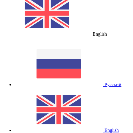
English
Русский
English