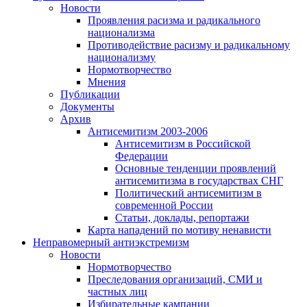
Новости
Проявления расизма и радикального
национализма
Противодействие расизму и радикальному
национализму
Нормотворчество
Мнения
Публикации
Документы
Архив
Антисемитизм 2003-2006
Антисемитизм в Российской
Федерации
Основные тенденции проявлений
антисемитизма в государствах СНГ
Политический антисемитизм в
современной России
Статьи, доклады, репортажи
Карта нападений по мотиву ненависти
Неправомерный антиэкстремизм
Новости
Нормотворчество
Преследования организаций, СМИ и
частных лиц
Избирательные кампании