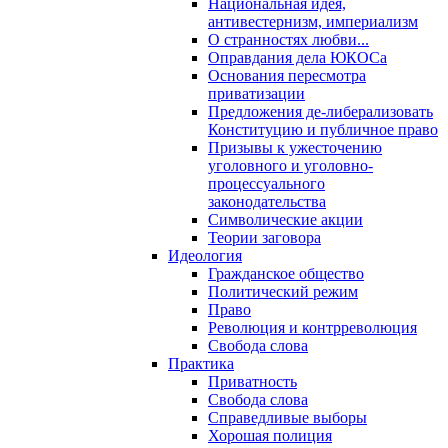
Национальная идея,
антивестернизм, империализм
О странностях любви...
Оправдания дела ЮКОСа
Основания пересмотра
приватизации
Предложения де-либерализовать
Конституцию и публичное право
Призывы к ужесточению
уголовного и уголовно-
процессуального
законодательства
Символические акции
Теории заговора
Идеология
Гражданское общество
Политический режим
Право
Революция и контрреволюция
Свобода слова
Практика
Приватность
Свобода слова
Справедливые выборы
Хорошая полиция