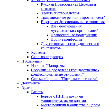
Русская Православная Церковь и
католики
Христианство и ислам
Традиционные религии против "сект"
Внутриконфессиональные отношения
Взаимоотношения
мусульманских организаций
Православные юрисдикции
Прочие конфессии
Другие примеры сотрудничества и
конфликтов
Курьезы
Сколько верующих
Публикации
Из книг "Панорамы"
Сборник "Преодолевая государственно -
конфессиональные отношения"
Статьи сборника "Пределы светскости"
Документы
Архив
Власть
Борьба с ИНН и другими
машиночитаемыми кодами
Место религии в обществе в целом