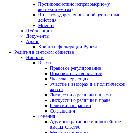
Противодействие неправомерному
антиэкстремизму
Иные государственные и общественные
действия
Мнения
Публикации
Документы
Архив
Хроники фильтрации Рунета
Религия в светском обществе
Новости
Власти
Правовое регулирование
Покровительство властей
Чувства верующих
Участие в выборах и в политической
жизни
Дискуссии о религии и власти
Дискуссии о религии и праве
Религии и карантин
Соглашения
Гонения
Административное и полицейское
вмешательство
Места для молитвы