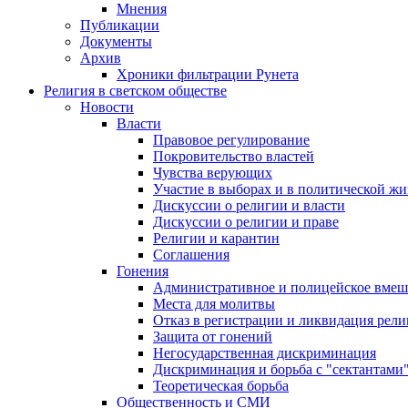
Мнения
Публикации
Документы
Архив
Хроники фильтрации Рунета
Религия в светском обществе
Новости
Власти
Правовое регулирование
Покровительство властей
Чувства верующих
Участие в выборах и в политической ж
Дискуссии о религии и власти
Дискуссии о религии и праве
Религии и карантин
Соглашения
Гонения
Административное и полицейское вмеш
Места для молитвы
Отказ в регистрации и ликвидация рел
Защита от гонений
Негосударственная дискриминация
Дискриминация и борьба с "сектантами
Теоретическая борьба
Общественность и СМИ