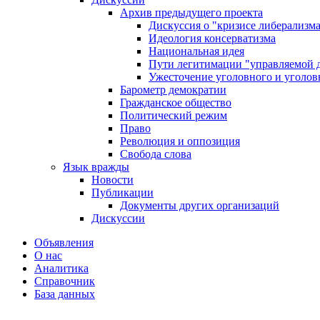
Архив предыдущего проекта
Дискуссия о "кризисе либерализм
Идеология консерватизма
Национальная идея
Пути легитимации "управляемой 
Ужесточение уголовного и уголов
Барометр демократии
Гражданское общество
Политический режим
Право
Революция и оппозиция
Свобода слова
Язык вражды
Новости
Публикации
Документы других организаций
Дискуссии
Объявления
О нас
Аналитика
Справочник
База данных