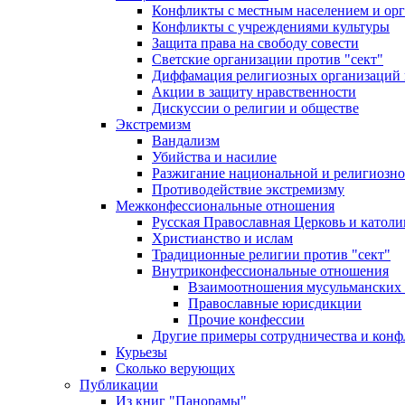
Конфликты с местным населением и ор
Конфликты с учреждениями культуры
Защита права на свободу совести
Светские организации против "сект"
Диффамация религиозных организаций
Акции в защиту нравственности
Дискуссии о религии и обществе
Экстремизм
Вандализм
Убийства и насилие
Разжигание национальной и религиозно
Противодействие экстремизму
Межконфессиональные отношения
Русская Православная Церковь и католи
Христианство и ислам
Традиционные религии против "сект"
Внутриконфессиональные отношения
Взаимоотношения мусульманских 
Православные юрисдикции
Прочие конфессии
Другие примеры сотрудничества и конф
Курьезы
Сколько верующих
Публикации
Из книг "Панорамы"