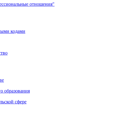
фессиональные отношения"
мыми кодами
ство
ве
го образования
льской сфере