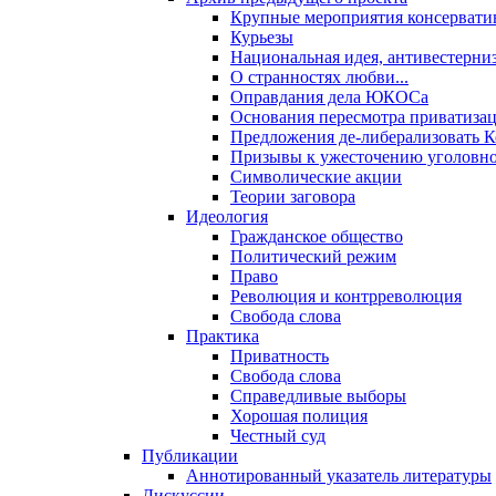
Крупные мероприятия консервати
Курьезы
Национальная идея, антивестерни
О странностях любви...
Оправдания дела ЮКОСа
Основания пересмотра приватиза
Предложения де-либерализовать 
Призывы к ужесточению уголовног
Символические акции
Теории заговора
Идеология
Гражданское общество
Политический режим
Право
Революция и контрреволюция
Свобода слова
Практика
Приватность
Свобода слова
Справедливые выборы
Хорошая полиция
Честный суд
Публикации
Аннотированный указатель литературы
Дискуссии