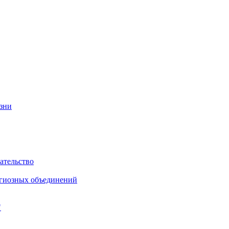
изни
ательство
игиозных объединений
"