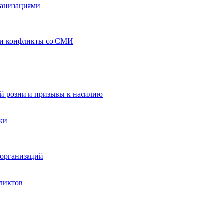
ганизациями
 и конфликты со СМИ
й розни и призывы к насилию
ки
организаций
ликтов