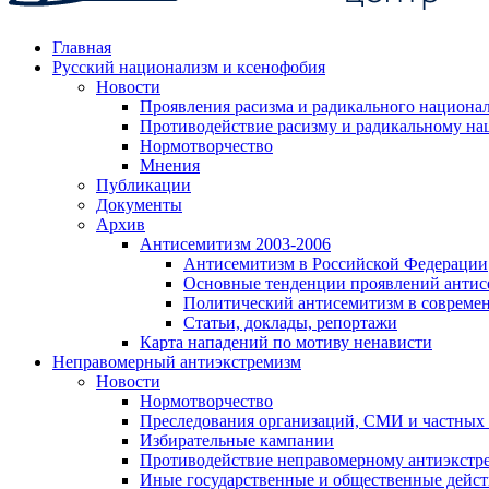
Главная
Русский национализм и ксенофобия
Новости
Проявления расизма и радикального национа
Противодействие расизму и радикальному на
Нормотворчество
Мнения
Публикации
Документы
Архив
Антисемитизм 2003-2006
Антисемитизм в Российской Федерации
Основные тенденции проявлений антис
Политический антисемитизм в совреме
Статьи, доклады, репортажи
Карта нападений по мотиву ненависти
Неправомерный антиэкстремизм
Новости
Нормотворчество
Преследования организаций, СМИ и частных
Избирательные кампании
Противодействие неправомерному антиэкстр
Иные государственные и общественные дейст