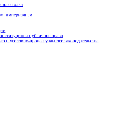
вного толка
зм, империализм
ции
Конституцию и публичное право
о и уголовно-процессуального законодательства