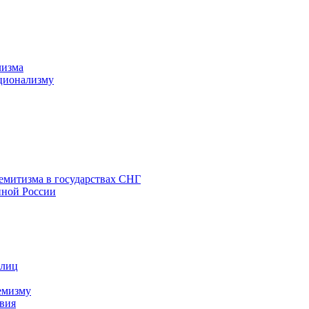
лизма
ционализму
емитизма в государствах СНГ
нной России
 лиц
емизму
вия