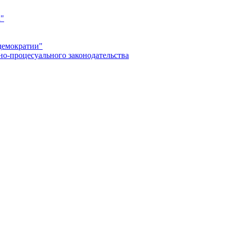
а"
демократии"
но-процесуального законодательства