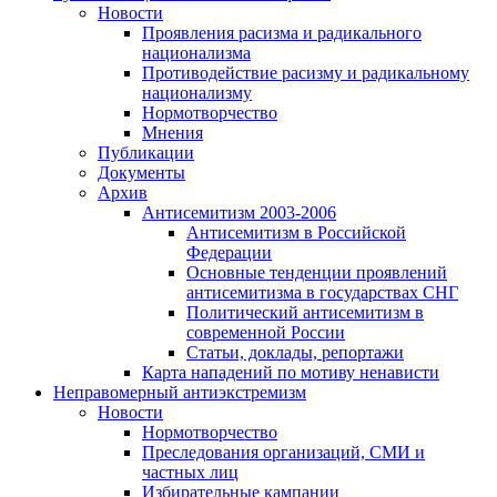
Новости
Проявления расизма и радикального
национализма
Противодействие расизму и радикальному
национализму
Нормотворчество
Мнения
Публикации
Документы
Архив
Антисемитизм 2003-2006
Антисемитизм в Российской
Федерации
Основные тенденции проявлений
антисемитизма в государствах СНГ
Политический антисемитизм в
современной России
Статьи, доклады, репортажи
Карта нападений по мотиву ненависти
Неправомерный антиэкстремизм
Новости
Нормотворчество
Преследования организаций, СМИ и
частных лиц
Избирательные кампании