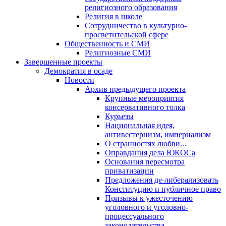
религиозного образования
Религия в школе
Сотрудничество в культурно-
просветительской сфере
Общественность и СМИ
Религиозные СМИ
Завершенные проекты
Демократия в осаде
Новости
Архив предыдущего проекта
Крупные мероприятия
консервативного толка
Курьезы
Национальная идея,
антивестернизм, империализм
О странностях любви...
Оправдания дела ЮКОСа
Основания пересмотра
приватизации
Предложения де-либерализовать
Конституцию и публичное право
Призывы к ужесточению
уголовного и уголовно-
процессуального
законодательства