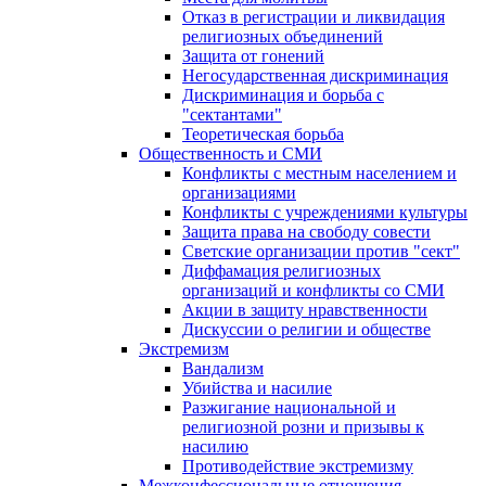
Отказ в регистрации и ликвидация
религиозных объединений
Защита от гонений
Негосударственная дискриминация
Дискриминация и борьба с
"сектантами"
Теоретическая борьба
Общественность и СМИ
Конфликты с местным населением и
организациями
Конфликты с учреждениями культуры
Защита права на свободу совести
Светские организации против "сект"
Диффамация религиозных
организаций и конфликты со СМИ
Акции в защиту нравственности
Дискуссии о религии и обществе
Экстремизм
Вандализм
Убийства и насилие
Разжигание национальной и
религиозной розни и призывы к
насилию
Противодействие экстремизму
Межконфессиональные отношения