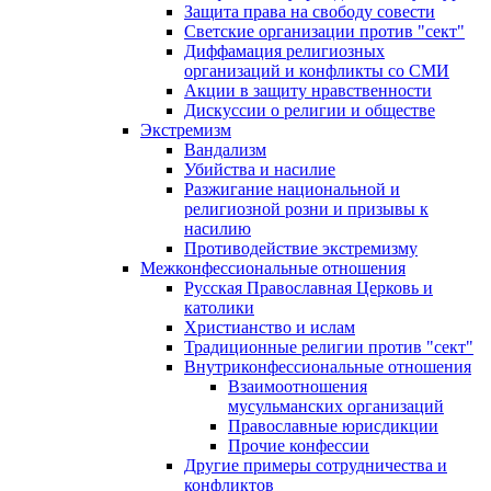
Защита права на свободу совести
Светские организации против "сект"
Диффамация религиозных
организаций и конфликты со СМИ
Акции в защиту нравственности
Дискуссии о религии и обществе
Экстремизм
Вандализм
Убийства и насилие
Разжигание национальной и
религиозной розни и призывы к
насилию
Противодействие экстремизму
Межконфессиональные отношения
Русская Православная Церковь и
католики
Христианство и ислам
Традиционные религии против "сект"
Внутриконфессиональные отношения
Взаимоотношения
мусульманских организаций
Православные юрисдикции
Прочие конфессии
Другие примеры сотрудничества и
конфликтов