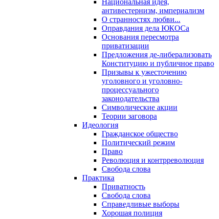
Национальная идея,
антивестернизм, империализм
О странностях любви...
Оправдания дела ЮКОСа
Основания пересмотра
приватизации
Предложения де-либерализовать
Конституцию и публичное право
Призывы к ужесточению
уголовного и уголовно-
процессуального
законодательства
Символические акции
Теории заговора
Идеология
Гражданское общество
Политический режим
Право
Революция и контрреволюция
Свобода слова
Практика
Приватность
Свобода слова
Справедливые выборы
Хорошая полиция