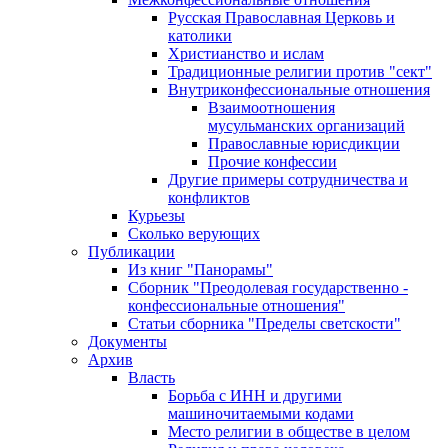
Русская Православная Церковь и
католики
Христианство и ислам
Традиционные религии против "сект"
Внутриконфессиональные отношения
Взаимоотношения
мусульманских организаций
Православные юрисдикции
Прочие конфессии
Другие примеры сотрудничества и
конфликтов
Курьезы
Сколько верующих
Публикации
Из книг "Панорамы"
Сборник "Преодолевая государственно -
конфессиональные отношения"
Статьи сборника "Пределы светскости"
Документы
Архив
Власть
Борьба с ИНН и другими
машиночитаемыми кодами
Место религии в обществе в целом