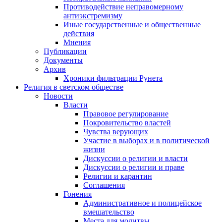
Противодействие неправомерному
антиэкстремизму
Иные государственные и общественные
действия
Мнения
Публикации
Документы
Архив
Хроники фильтрации Рунета
Религия в светском обществе
Новости
Власти
Правовое регулирование
Покровительство властей
Чувства верующих
Участие в выборах и в политической
жизни
Дискуссии о религии и власти
Дискуссии о религии и праве
Религии и карантин
Соглашения
Гонения
Административное и полицейское
вмешательство
Места для молитвы