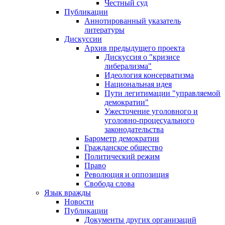
Честный суд
Публикации
Аннотированный указатель
литературы
Дискуссии
Архив предыдущего проекта
Дискуссия о "кризисе
либерализма"
Идеология консерватизма
Национальная идея
Пути легитимации "управляемой
демократии"
Ужесточение уголовного и
уголовно-процесуального
законодательства
Барометр демократии
Гражданское общество
Политический режим
Право
Революция и оппозиция
Свобода слова
Язык вражды
Новости
Публикации
Документы других организаций