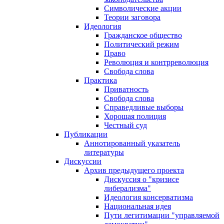
Символические акции
Теории заговора
Идеология
Гражданское общество
Политический режим
Право
Революция и контрреволюция
Свобода слова
Практика
Приватность
Свобода слова
Справедливые выборы
Хорошая полиция
Честный суд
Публикации
Аннотированный указатель
литературы
Дискуссии
Архив предыдущего проекта
Дискуссия о "кризисе
либерализма"
Идеология консерватизма
Национальная идея
Пути легитимации "управляемой