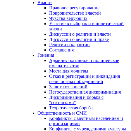
Власти
Правовое регулирование
Покровительство властей
Чувства верующих
Участие в выборах и в политической
жизни
Дискуссии о религии и власти
Дискуссии о религии и праве
Религии и карантин
Соглашения
Гонения
Административное и полицейское
вмешательство
Места для молитвы
Отказ в регистрации и ликвидация
религиозных объединений
Защита от гонений
Негосударственная дискриминация
Дискриминация и борьба с
"сектантами"
Теоретическая борьба
Общественность и СМИ
Конфликты с местным населением и
организациями
Конфликты с учреждениями культуры