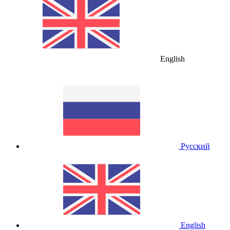
English
Русский
English