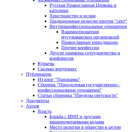
Русская Православная Церковь и
католики
Христианство и ислам
Традиционные религии против "сект"
Внутриконфессиональные отношения
Взаимоотношения
мусульманских организаций
Православные юрисдикции
Прочие конфессии
Другие примеры сотрудничества и
конфликтов
Курьезы
Сколько верующих
Публикации
Из книг "Панорамы"
Сборник "Преодолевая государственно -
конфессиональные отношения"
Статьи сборника "Пределы светскости"
Документы
Архив
Власть
Борьба с ИНН и другими
машиночитаемыми кодами
Место религии в обществе в целом