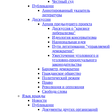
Честный суд
Публикации
Аннотированный указатель
литературы
Дискуссии
Архив предыдущего проекта
Дискуссия о "кризисе
либерализма"
Идеология консерватизма
Национальная идея
Пути легитимации "управляемой
демократии"
Ужесточение уголовного и
уголовно-процесуального
законодательства
Барометр демократии
Гражданское общество
Политический режим
Право
Революция и оппозиция
Свобода слова
Язык вражды
Новости
Публикации
Документы других организаций