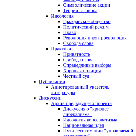
Символические акции
Теории заговора
Идеология
Гражданское общество
Политический режим
Право
Революция и контрреволюция
Свобода слова
Практика
Приватность
Свобода слова
Справедливые выборы
Хорошая полиция
Честный суд
Публикации
Аннотированный указатель
литературы
Дискуссии
Архив предыдущего проекта
Дискуссия о "кризисе
либерализма"
Идеология консерватизма
Национальная идея
Пути легитимации "управляемой