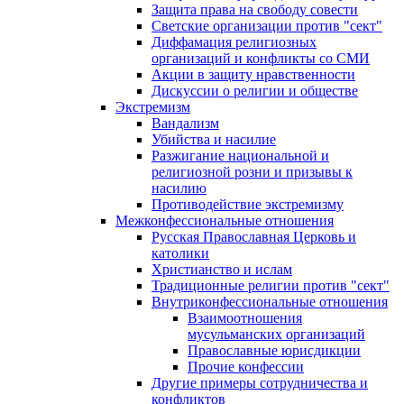
Защита права на свободу совести
Светские организации против "сект"
Диффамация религиозных
организаций и конфликты со СМИ
Акции в защиту нравственности
Дискуссии о религии и обществе
Экстремизм
Вандализм
Убийства и насилие
Разжигание национальной и
религиозной розни и призывы к
насилию
Противодействие экстремизму
Межконфессиональные отношения
Русская Православная Церковь и
католики
Христианство и ислам
Традиционные религии против "сект"
Внутриконфессиональные отношения
Взаимоотношения
мусульманских организаций
Православные юрисдикции
Прочие конфессии
Другие примеры сотрудничества и
конфликтов