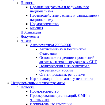
Новости
Проявления расизма и радикального
национализма
Противодействие расизму и радикальному
национализму
Нормотворчество
Мнения
Публикации
Документы
Архив
Антисемитизм 2003-2006
Антисемитизм в Российской
Федерации
Основные тенденции проявлений
антисемитизма в государствах СНГ
Политический антисемитизм в
современной России
Статьи, доклады, репортажи
Карта нападений по мотиву ненависти
Неправомерный антиэкстремизм
Новости
Нормотворчество
Преследования организаций, СМИ и
частных лиц
Избирательные кампании