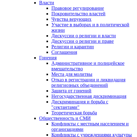
Власти
Правовое регулирование
Покровительство властей
Чувства верующих
Участие в выборах и в политической
жизни
Дискуссии о религии и власти
Дискуссии о религии и праве
Религии и карантин
Соглашения
Гонения
Административное и полицейское
вмешательство
Места для молитвы
Отказ в регистрации и ликвидация
религиозных объединений
Защита от гонений
Негосударственная дискриминация
Дискриминация и борьба с
"сектантами"
Теоретическая борьба
Общественность и СМИ
Конфликты с местным населением и
организациями
Конфликты с учреждениями культуры