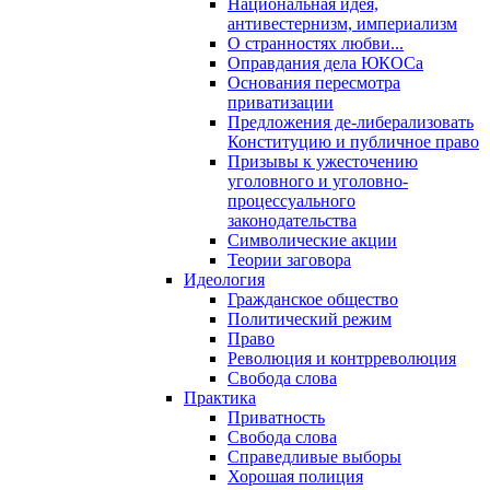
Национальная идея,
антивестернизм, империализм
О странностях любви...
Оправдания дела ЮКОСа
Основания пересмотра
приватизации
Предложения де-либерализовать
Конституцию и публичное право
Призывы к ужесточению
уголовного и уголовно-
процессуального
законодательства
Символические акции
Теории заговора
Идеология
Гражданское общество
Политический режим
Право
Революция и контрреволюция
Свобода слова
Практика
Приватность
Свобода слова
Справедливые выборы
Хорошая полиция