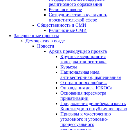
религиозного образования
Религия в школе
Сотрудничество в культурно-
просветительской сфере
Общественность и СМИ
Религиозные СМИ
Завершенные проекты
Демократия в осаде
Новости
Архив предыдущего проекта
Крупные мероприятия
консервативного толка
Курьезы
Национальная идея,
антивестернизм, империализм
О странностях любви...
Оправдания дела ЮКОСа
Основания пересмотра
приватизации
Предложения де-либерализовать
Конституцию и публичное право
Призывы к ужесточению
уголовного и уголовно-
процессуального
законодательства