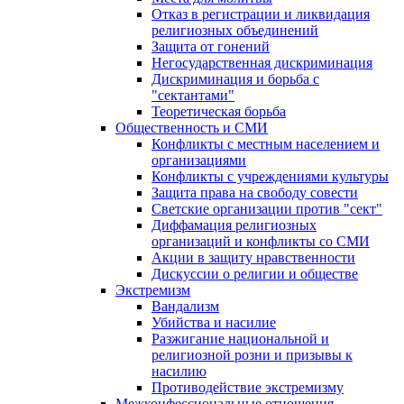
Отказ в регистрации и ликвидация
религиозных объединений
Защита от гонений
Негосударственная дискриминация
Дискриминация и борьба с
"сектантами"
Теоретическая борьба
Общественность и СМИ
Конфликты с местным населением и
организациями
Конфликты с учреждениями культуры
Защита права на свободу совести
Светские организации против "сект"
Диффамация религиозных
организаций и конфликты со СМИ
Акции в защиту нравственности
Дискуссии о религии и обществе
Экстремизм
Вандализм
Убийства и насилие
Разжигание национальной и
религиозной розни и призывы к
насилию
Противодействие экстремизму
Межконфессиональные отношения