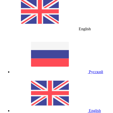
English
Русский
English