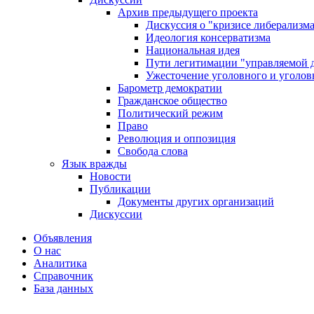
Архив предыдущего проекта
Дискуссия о "кризисе либерализм
Идеология консерватизма
Национальная идея
Пути легитимации "управляемой 
Ужесточение уголовного и уголов
Барометр демократии
Гражданское общество
Политический режим
Право
Революция и оппозиция
Свобода слова
Язык вражды
Новости
Публикации
Документы других организаций
Дискуссии
Объявления
О нас
Аналитика
Справочник
База данных