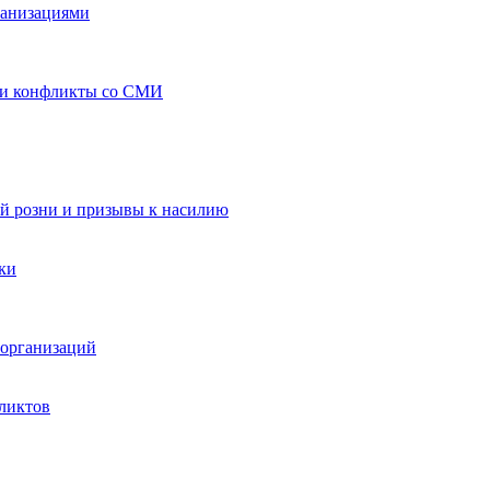
ганизациями
 и конфликты со СМИ
й розни и призывы к насилию
ки
организаций
ликтов