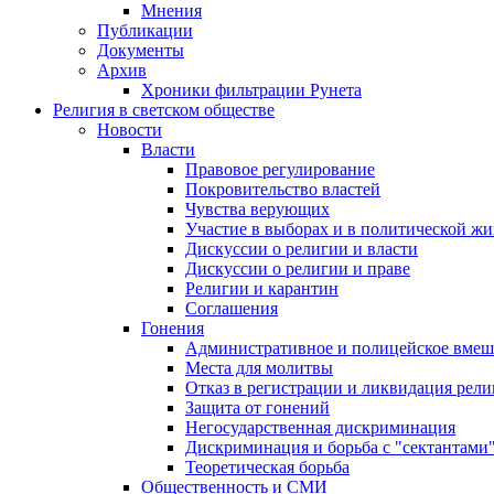
Мнения
Публикации
Документы
Архив
Хроники фильтрации Рунета
Религия в светском обществе
Новости
Власти
Правовое регулирование
Покровительство властей
Чувства верующих
Участие в выборах и в политической ж
Дискуссии о религии и власти
Дискуссии о религии и праве
Религии и карантин
Соглашения
Гонения
Административное и полицейское вмеш
Места для молитвы
Отказ в регистрации и ликвидация рел
Защита от гонений
Негосударственная дискриминация
Дискриминация и борьба с "сектантами
Теоретическая борьба
Общественность и СМИ