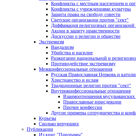
Конфликты с местным населением и ор
Конфликты с учреждениями культуры
Защита права на свободу совести
Светские организации против "сект"
Диффамация религиозных организаций
Акции в защиту нравственности
Дискуссии о религии и обществе
Экстремизм
Вандализм
Убийства и насилие
Разжигание национальной и религиозно
Противодействие экстремизму
Межконфессиональные отношения
Русская Православная Церковь и католи
Христианство и ислам
Традиционные религии против "сект"
Внутриконфессиональные отношения
Взаимоотношения мусульманских 
Православные юрисдикции
Прочие конфессии
Другие примеры сотрудничества и конф
Курьезы
Сколько верующих
Публикации
Из книг "Панорамы"