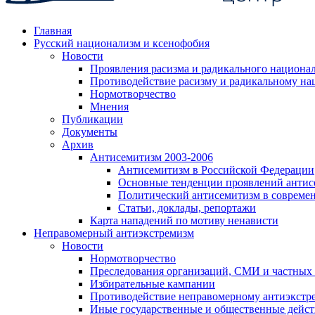
Главная
Русский национализм и ксенофобия
Новости
Проявления расизма и радикального национа
Противодействие расизму и радикальному на
Нормотворчество
Мнения
Публикации
Документы
Архив
Антисемитизм 2003-2006
Антисемитизм в Российской Федерации
Основные тенденции проявлений антис
Политический антисемитизм в совреме
Статьи, доклады, репортажи
Карта нападений по мотиву ненависти
Неправомерный антиэкстремизм
Новости
Нормотворчество
Преследования организаций, СМИ и частных
Избирательные кампании
Противодействие неправомерному антиэкстр
Иные государственные и общественные дейст