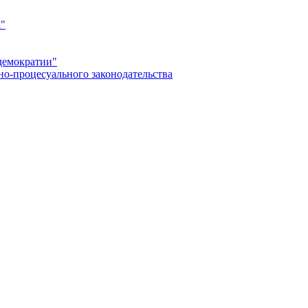
а"
демократии"
но-процесуального законодательства