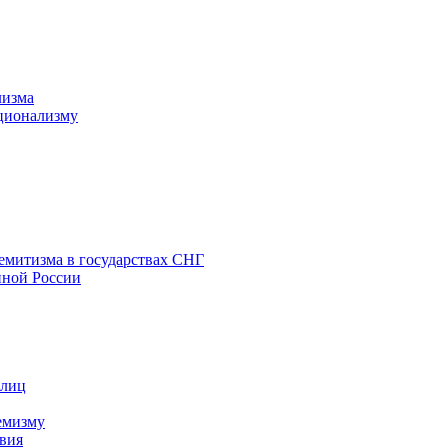
лизма
ционализму
емитизма в государствах СНГ
нной России
 лиц
емизму
вия