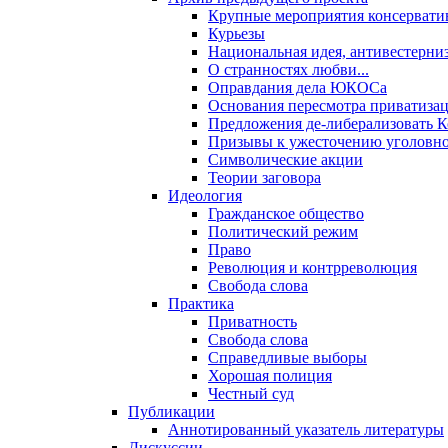
Крупные мероприятия консервати
Курьезы
Национальная идея, антивестерни
О странностях любви...
Оправдания дела ЮКОСа
Основания пересмотра приватиза
Предложения де-либерализовать 
Призывы к ужесточению уголовног
Символические акции
Теории заговора
Идеология
Гражданское общество
Политический режим
Право
Революция и контрреволюция
Свобода слова
Практика
Приватность
Свобода слова
Справедливые выборы
Хорошая полиция
Честный суд
Публикации
Аннотированный указатель литературы
Дискуссии