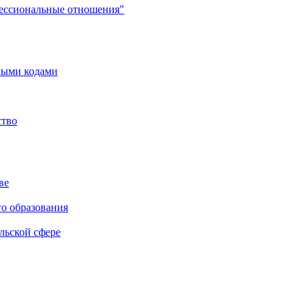
фессиональные отношения"
мыми кодами
ство
ве
го образования
льской сфере