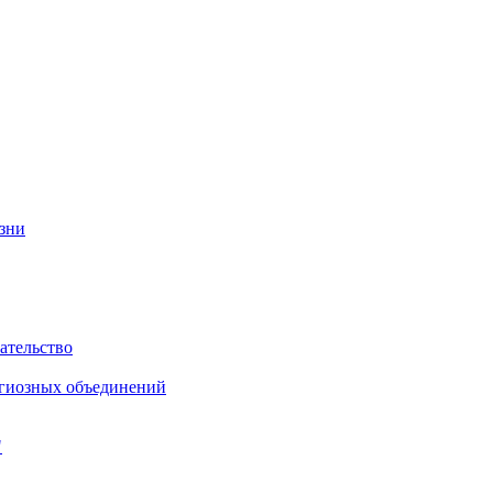
изни
ательство
игиозных объединений
"