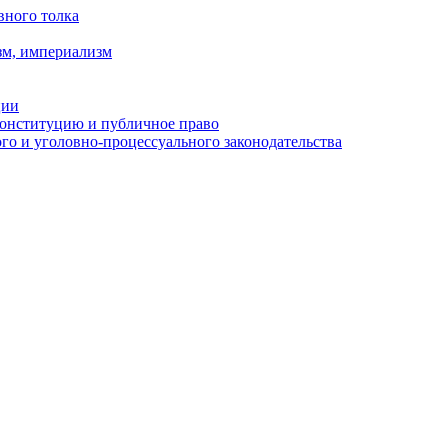
вного толка
зм, империализм
ции
Конституцию и публичное право
о и уголовно-процессуального законодательства