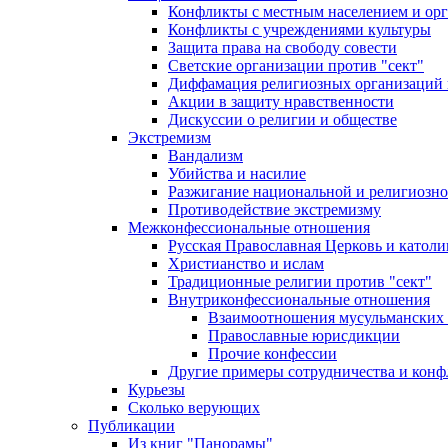
Конфликты с местным населением и ор
Конфликты с учреждениями культуры
Защита права на свободу совести
Светские организации против "сект"
Диффамация религиозных организаций
Акции в защиту нравственности
Дискуссии о религии и обществе
Экстремизм
Вандализм
Убийства и насилие
Разжигание национальной и религиозно
Противодействие экстремизму
Межконфессиональные отношения
Русская Православная Церковь и католи
Христианство и ислам
Традиционные религии против "сект"
Внутриконфессиональные отношения
Взаимоотношения мусульманских 
Православные юрисдикции
Прочие конфессии
Другие примеры сотрудничества и конф
Курьезы
Сколько верующих
Публикации
Из книг "Панорамы"