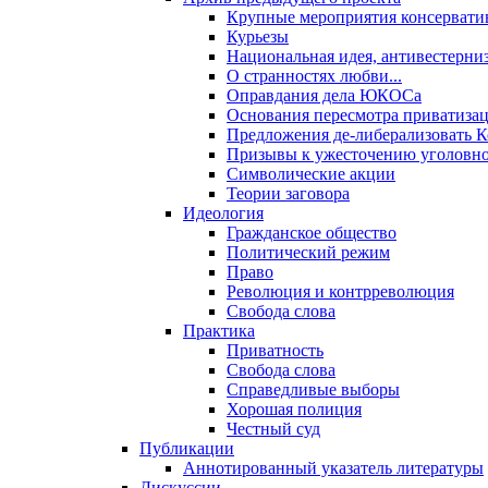
Крупные мероприятия консервати
Курьезы
Национальная идея, антивестерни
О странностях любви...
Оправдания дела ЮКОСа
Основания пересмотра приватиза
Предложения де-либерализовать 
Призывы к ужесточению уголовног
Символические акции
Теории заговора
Идеология
Гражданское общество
Политический режим
Право
Революция и контрреволюция
Свобода слова
Практика
Приватность
Свобода слова
Справедливые выборы
Хорошая полиция
Честный суд
Публикации
Аннотированный указатель литературы
Дискуссии