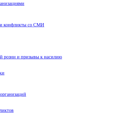
ганизациями
 и конфликты со СМИ
й розни и призывы к насилию
ки
организаций
ликтов