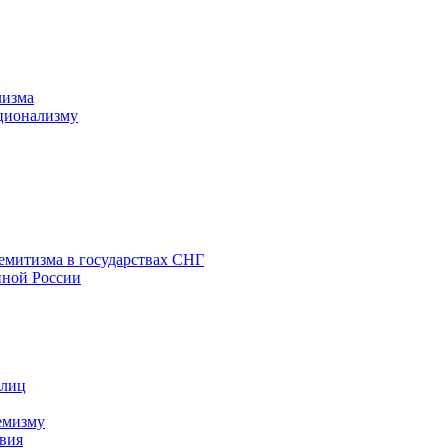
лизма
ционализму
емитизма в государствах СНГ
нной России
 лиц
емизму
вия