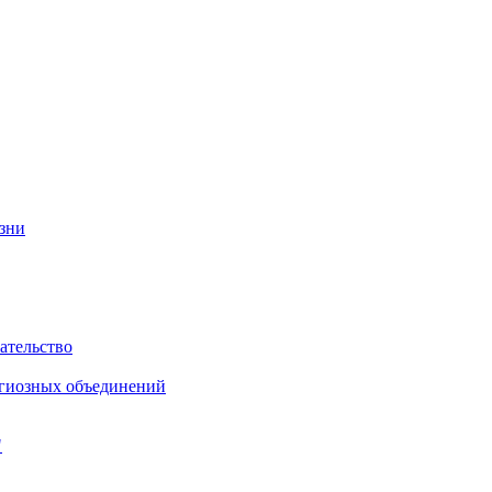
изни
ательство
игиозных объединений
"