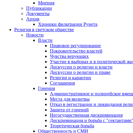
Мнения
Публикации
Документы
Архив
Хроники фильтрации Рунета
Религия в светском обществе
Новости
Власти
Правовое регулирование
Покровительство властей
Чувства верующих
Участие в выборах и в политической ж
Дискуссии о религии и власти
Дискуссии о религии и праве
Религии и карантин
Соглашения
Гонения
Административное и полицейское вмеш
Места для молитвы
Отказ в регистрации и ликвидация рел
Защита от гонений
Негосударственная дискриминация
Дискриминация и борьба с "сектантами
Теоретическая борьба
Общественность и СМИ