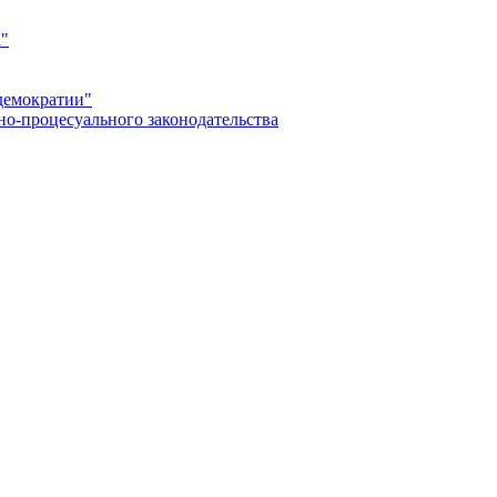
а"
демократии"
но-процесуального законодательства