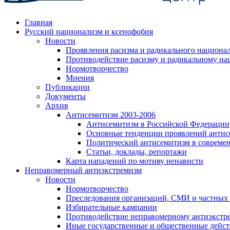
Главная
Русский национализм и ксенофобия
Новости
Проявления расизма и радикального национа
Противодействие расизму и радикальному на
Нормотворчество
Мнения
Публикации
Документы
Архив
Антисемитизм 2003-2006
Антисемитизм в Российской Федерации
Основные тенденции проявлений антис
Политический антисемитизм в совреме
Статьи, доклады, репортажи
Карта нападений по мотиву ненависти
Неправомерный антиэкстремизм
Новости
Нормотворчество
Преследования организаций, СМИ и частных
Избирательные кампании
Противодействие неправомерному антиэкстр
Иные государственные и общественные дейст