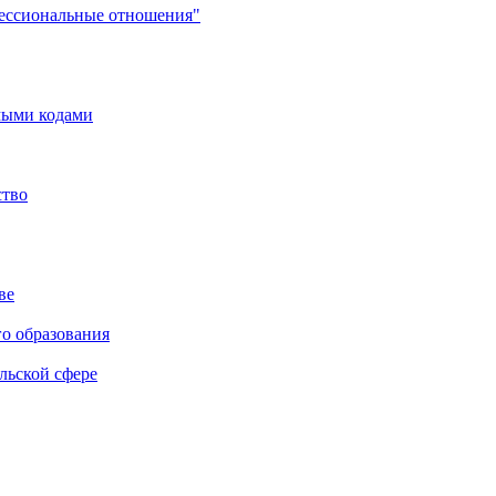
фессиональные отношения"
мыми кодами
ство
ве
го образования
льской сфере