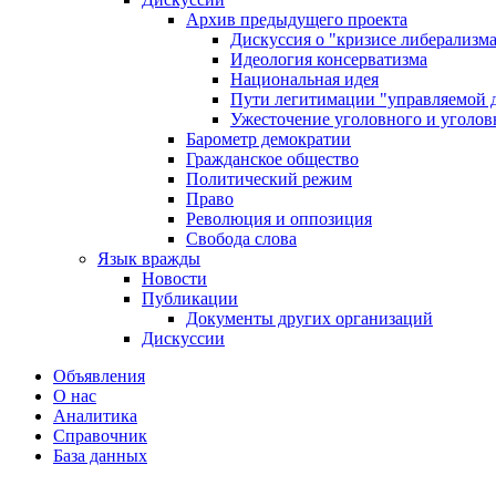
Архив предыдущего проекта
Дискуссия о "кризисе либерализм
Идеология консерватизма
Национальная идея
Пути легитимации "управляемой 
Ужесточение уголовного и уголов
Барометр демократии
Гражданское общество
Политический режим
Право
Революция и оппозиция
Свобода слова
Язык вражды
Новости
Публикации
Документы других организаций
Дискуссии
Объявления
О нас
Аналитика
Справочник
База данных