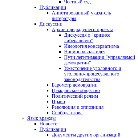
Честный суд
Публикации
Аннотированный указатель
литературы
Дискуссии
Архив предыдущего проекта
Дискуссия о "кризисе
либерализма"
Идеология консерватизма
Национальная идея
Пути легитимации "управляемой
демократии"
Ужесточение уголовного и
уголовно-процесуального
законодательства
Барометр демократии
Гражданское общество
Политический режим
Право
Революция и оппозиция
Свобода слова
Язык вражды
Новости
Публикации
Документы других организаций