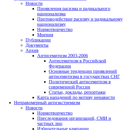
Новости
Проявления расизма и радикального
национализма
Противодействие расизму и радикальному
национализму
Нормотворчество
Мнения
Публикации
Документы
Архив
Антисемитизм 2003-2006
Антисемитизм в Российской
Федерации
Основные тенденции проявлений
антисемитизма в государствах СНГ
Политический антисемитизм в
современной России
Статьи, доклады, репортажи
Карта нападений по мотиву ненависти
Неправомерный антиэкстремизм
Новости
Нормотворчество
Преследования организаций, СМИ и
частных лиц
Избирательные кампании