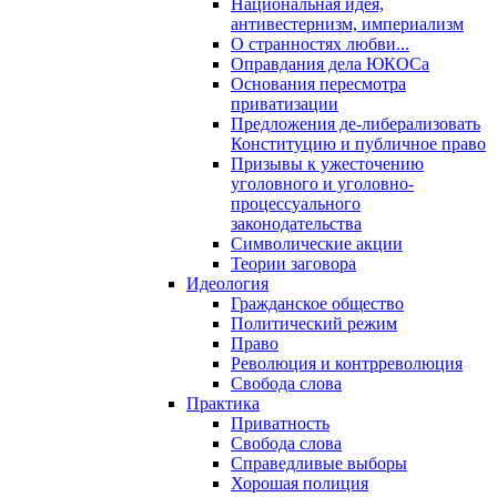
Национальная идея,
антивестернизм, империализм
О странностях любви...
Оправдания дела ЮКОСа
Основания пересмотра
приватизации
Предложения де-либерализовать
Конституцию и публичное право
Призывы к ужесточению
уголовного и уголовно-
процессуального
законодательства
Символические акции
Теории заговора
Идеология
Гражданское общество
Политический режим
Право
Революция и контрреволюция
Свобода слова
Практика
Приватность
Свобода слова
Справедливые выборы
Хорошая полиция