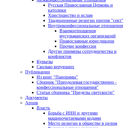
Русская Православная Церковь и
католики
Христианство и ислам
Традиционные религии против "сект"
Внутриконфессиональные отношения
Взаимоотношения
мусульманских организаций
Православные юрисдикции
Прочие конфессии
Другие примеры сотрудничества и
конфликтов
Курьезы
Сколько верующих
Публикации
Из книг "Панорамы"
Сборник "Преодолевая государственно -
конфессиональные отношения"
Статьи сборника "Пределы светскости"
Документы
Архив
Власть
Борьба с ИНН и другими
машиночитаемыми кодами
Место религии в обществе в целом