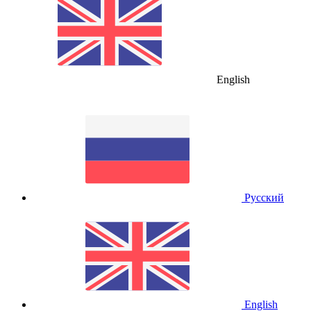
English
Русский
English