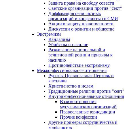
Защита права на свободу совести
Светские организации против "сект"
Диффамация религиозных
организаций и конфликты со СМИ
Акции в защиту нравственности
Дискуссии о религии и обществе
Экстремизм
Вандализм
Убийства и насилие
Разжигание национальной и
религиозной розни и призывы к
насилию
Противодействие экстремизму
Межконфессиональные отношения
Русская Православная Церковь и
католики
Христианство и ислам
Традиционные религии против "сект"
Внутриконфессиональные отношения
Взаимоотношения
мусульманских организаций
Православные юрисдикции
Прочие конфессии
Другие примеры сотрудничества и
конфликтов