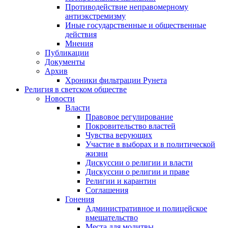
Противодействие неправомерному
антиэкстремизму
Иные государственные и общественные
действия
Мнения
Публикации
Документы
Архив
Хроники фильтрации Рунета
Религия в светском обществе
Новости
Власти
Правовое регулирование
Покровительство властей
Чувства верующих
Участие в выборах и в политической
жизни
Дискуссии о религии и власти
Дискуссии о религии и праве
Религии и карантин
Соглашения
Гонения
Административное и полицейское
вмешательство
Места для молитвы