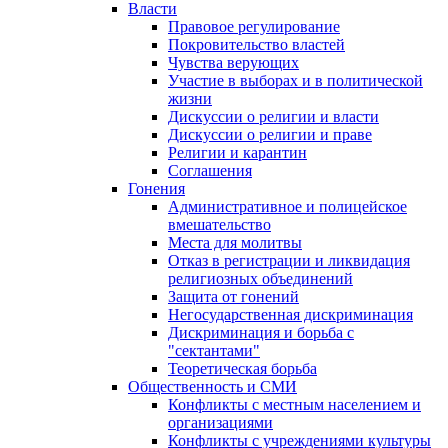
Власти
Правовое регулирование
Покровительство властей
Чувства верующих
Участие в выборах и в политической
жизни
Дискуссии о религии и власти
Дискуссии о религии и праве
Религии и карантин
Соглашения
Гонения
Административное и полицейское
вмешательство
Места для молитвы
Отказ в регистрации и ликвидация
религиозных объединений
Защита от гонений
Негосударственная дискриминация
Дискриминация и борьба с
"сектантами"
Теоретическая борьба
Общественность и СМИ
Конфликты с местным населением и
организациями
Конфликты с учреждениями культуры