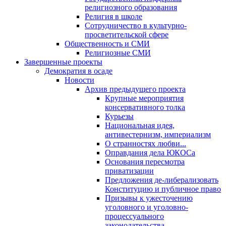
религиозного образования
Религия в школе
Сотрудничество в культурно-
просветительской сфере
Общественность и СМИ
Религиозные СМИ
Завершенные проекты
Демократия в осаде
Новости
Архив предыдущего проекта
Крупные мероприятия
консервативного толка
Курьезы
Национальная идея,
антивестернизм, империализм
О странностях любви...
Оправдания дела ЮКОСа
Основания пересмотра
приватизации
Предложения де-либерализовать
Конституцию и публичное право
Призывы к ужесточению
уголовного и уголовно-
процессуального
законодательства