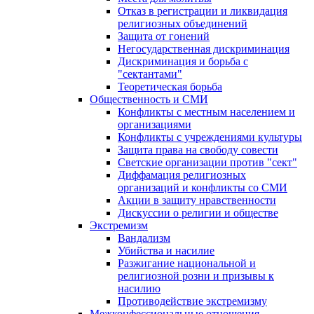
Отказ в регистрации и ликвидация
религиозных объединений
Защита от гонений
Негосударственная дискриминация
Дискриминация и борьба с
"сектантами"
Теоретическая борьба
Общественность и СМИ
Конфликты с местным населением и
организациями
Конфликты с учреждениями культуры
Защита права на свободу совести
Светские организации против "сект"
Диффамация религиозных
организаций и конфликты со СМИ
Акции в защиту нравственности
Дискуссии о религии и обществе
Экстремизм
Вандализм
Убийства и насилие
Разжигание национальной и
религиозной розни и призывы к
насилию
Противодействие экстремизму
Межконфессиональные отношения