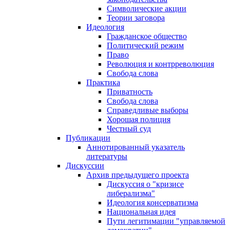
Символические акции
Теории заговора
Идеология
Гражданское общество
Политический режим
Право
Революция и контрреволюция
Свобода слова
Практика
Приватность
Свобода слова
Справедливые выборы
Хорошая полиция
Честный суд
Публикации
Аннотированный указатель
литературы
Дискуссии
Архив предыдущего проекта
Дискуссия о "кризисе
либерализма"
Идеология консерватизма
Национальная идея
Пути легитимации "управляемой