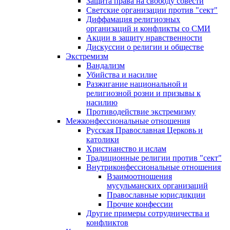
Защита права на свободу совести
Светские организации против "сект"
Диффамация религиозных
организаций и конфликты со СМИ
Акции в защиту нравственности
Дискуссии о религии и обществе
Экстремизм
Вандализм
Убийства и насилие
Разжигание национальной и
религиозной розни и призывы к
насилию
Противодействие экстремизму
Межконфессиональные отношения
Русская Православная Церковь и
католики
Христианство и ислам
Традиционные религии против "сект"
Внутриконфессиональные отношения
Взаимоотношения
мусульманских организаций
Православные юрисдикции
Прочие конфессии
Другие примеры сотрудничества и
конфликтов