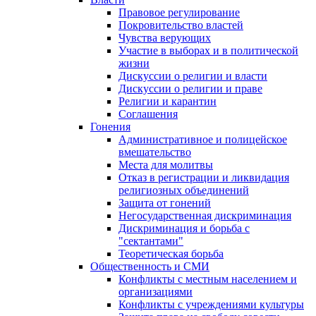
Правовое регулирование
Покровительство властей
Чувства верующих
Участие в выборах и в политической
жизни
Дискуссии о религии и власти
Дискуссии о религии и праве
Религии и карантин
Соглашения
Гонения
Административное и полицейское
вмешательство
Места для молитвы
Отказ в регистрации и ликвидация
религиозных объединений
Защита от гонений
Негосударственная дискриминация
Дискриминация и борьба с
"сектантами"
Теоретическая борьба
Общественность и СМИ
Конфликты с местным населением и
организациями
Конфликты с учреждениями культуры