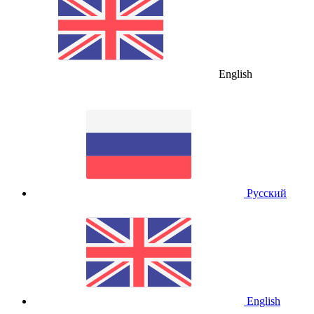
English
Русский
English