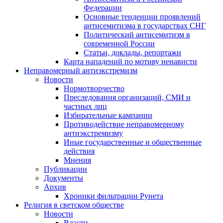
Федерации
Основные тенденции проявлений
антисемитизма в государствах СНГ
Политический антисемитизм в
современной России
Статьи, доклады, репортажи
Карта нападений по мотиву ненависти
Неправомерный антиэкстремизм
Новости
Нормотворчество
Преследования организаций, СМИ и
частных лиц
Избирательные кампании
Противодействие неправомерному
антиэкстремизму
Иные государственные и общественные
действия
Мнения
Публикации
Документы
Архив
Хроники фильтрации Рунета
Религия в светском обществе
Новости
Власти