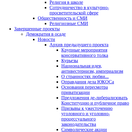
Религия в школе
Сотрудничество в культурно-
просветительской сфере
Общественность и СМИ
Религиозные СМИ
Завершенные проекты
Демократия в осаде
Новости
Архив предыдущего проекта
Крупные мероприятия
консервативного толка
Курьезы
Национальная идея,
антивестернизм, империализм
О странностях любви...
Оправдания дела ЮКОСа
Основания пересмотра
приватизации
Предложения де-либерализовать
Конституцию и публичное право
Призывы к ужесточению
уголовного и уголовно-
процессуального
законодательства
Символические акции