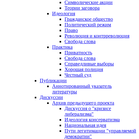
Символические акции
Теории заговора
Идеология
Гражданское общество
Политический режим
Право
Революция и контрреволюция
Свобода слова
Практика
Приватность
Свобода слова
Справедливые выборы
Хорошая полиция
Честный суд
Публикации
Аннотированный указатель
литературы
Дискуссии
Архив предыдущего проекта
Дискуссия о "кризисе
либерализма"
Идеология консерватизма
Национальная идея
Пути легитимации "управляемой
демократии"