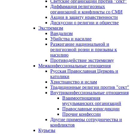
Светские организации против "сект"
Диффамация религиозных
организаций и конфликты со СМИ
Акции в защиту нравственности
Дискуссии о религии и обществе
Экстремизм
Вандализм
Убийства и насилие
Разжигание национальной и
религиозной розни и призывы к
насилию
Противодействие экстремизму
Межконфессиональные отношения
Русская Православная Церковь и
католики
Христианство и ислам
Традиционные религии против "сект"
Внутриконфессиональные отношения
Взаимоотношения
мусульманских организаций
Православные юрисдикции
Прочие конфессии
Другие примеры сотрудничества и
конфликтов
Курьезы