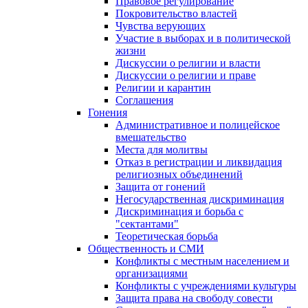
Правовое регулирование
Покровительство властей
Чувства верующих
Участие в выборах и в политической
жизни
Дискуссии о религии и власти
Дискуссии о религии и праве
Религии и карантин
Соглашения
Гонения
Административное и полицейское
вмешательство
Места для молитвы
Отказ в регистрации и ликвидация
религиозных объединений
Защита от гонений
Негосударственная дискриминация
Дискриминация и борьба с
"сектантами"
Теоретическая борьба
Общественность и СМИ
Конфликты с местным населением и
организациями
Конфликты с учреждениями культуры
Защита права на свободу совести