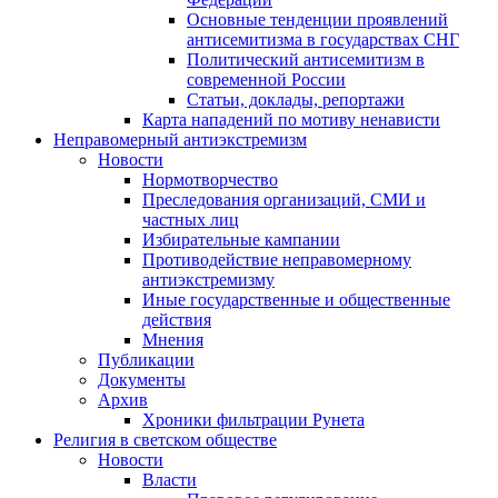
Основные тенденции проявлений
антисемитизма в государствах СНГ
Политический антисемитизм в
современной России
Статьи, доклады, репортажи
Карта нападений по мотиву ненависти
Неправомерный антиэкстремизм
Новости
Нормотворчество
Преследования организаций, СМИ и
частных лиц
Избирательные кампании
Противодействие неправомерному
антиэкстремизму
Иные государственные и общественные
действия
Мнения
Публикации
Документы
Архив
Хроники фильтрации Рунета
Религия в светском обществе
Новости
Власти