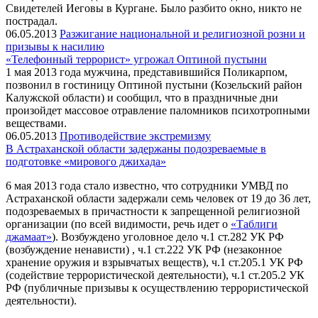
Свидетелей Иеговы в Кургане. Было разбито окно, никто не
пострадал.
06.05.2013
Разжигание национальной и религиозной розни и
призывы к насилию
«Телефонный террорист» угрожал Оптиной пустыни
1 мая 2013 года мужчина, представившийся Поликарпом,
позвонил в гостиницу Оптиной пустыни (Козельский район
Калужской области) и сообщил, что в праздничные дни
произойдет массовое отравление паломников психотропными
веществами.
06.05.2013
Противодействие экстремизму
В Астраханской области задержаны подозреваемые в
подготовке «мирового джихада»
6 мая 2013 года стало известно, что сотрудники УМВД по
Астраханской области задержали семь человек от 19 до 36 лет,
подозреваемых в причастности к запрещенной религиозной
организации (по всей видимости, речь идет о
«Таблиги
джамаат»
). Возбуждено уголовное дело ч.1 ст.282 УК РФ
(возбуждение ненависти) , ч.1 ст.222 УК РФ (незаконное
хранение оружия и взрывчатых веществ), ч.1 ст.205.1 УК РФ
(содействие террористической деятельности), ч.1 ст.205.2 УК
РФ (публичные призывы к осуществлению террористической
деятельности).