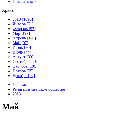
Показать все
Архив
2013 [1095]
Январь [91]
Февраль [92]
Март [97]
Апрель [120]
Май [97]
Июнь [70]
Июль [77]
Август [89]
Сентябрь [69]
Октябрь [106]
Ноябрь [95]
Декабрь [92]
Главная
Религия в светском обществе
2013
Май