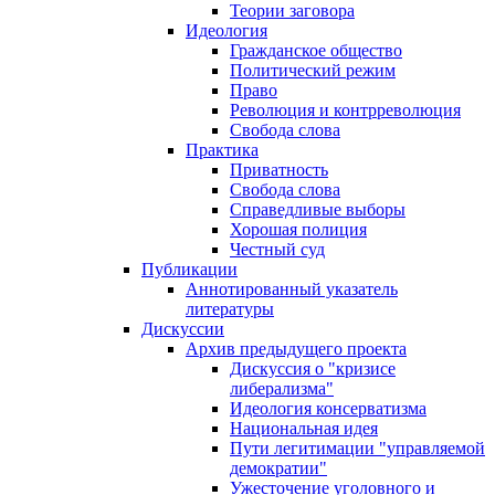
Теории заговора
Идеология
Гражданское общество
Политический режим
Право
Революция и контрреволюция
Свобода слова
Практика
Приватность
Свобода слова
Справедливые выборы
Хорошая полиция
Честный суд
Публикации
Аннотированный указатель
литературы
Дискуссии
Архив предыдущего проекта
Дискуссия о "кризисе
либерализма"
Идеология консерватизма
Национальная идея
Пути легитимации "управляемой
демократии"
Ужесточение уголовного и