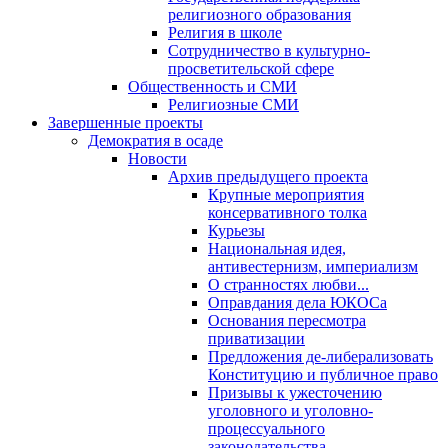
религиозного образования
Религия в школе
Сотрудничество в культурно-
просветительской сфере
Общественность и СМИ
Религиозные СМИ
Завершенные проекты
Демократия в осаде
Новости
Архив предыдущего проекта
Крупные мероприятия
консервативного толка
Курьезы
Национальная идея,
антивестернизм, империализм
О странностях любви...
Оправдания дела ЮКОСа
Основания пересмотра
приватизации
Предложения де-либерализовать
Конституцию и публичное право
Призывы к ужесточению
уголовного и уголовно-
процессуального
законодательства