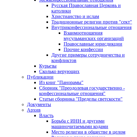
Русская Православная Церковь и
католики
Христианство и ислам
Традиционные религии против "сект"
Внутриконфессиональные отношения
Взаимоотношения
мусульманских организаций
Православные юрисдикции
Прочие конфессии
Другие примеры сотрудничества и
конфликтов
Курьезы
Сколько верующих
Публикации
Из книг "Панорамы"
Сборник "Преодолевая государственно -
конфессиональные отношения"
Статьи сборника "Пределы светскости"
Документы
Архив
Власть
Борьба с ИНН и другими
машиночитаемыми кодами
Место религии в обществе в целом