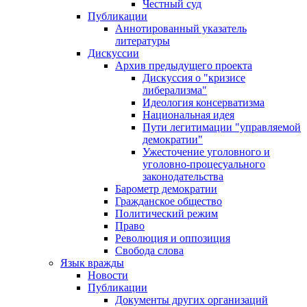
Честный суд
Публикации
Аннотированный указатель
литературы
Дискуссии
Архив предыдущего проекта
Дискуссия о "кризисе
либерализма"
Идеология консерватизма
Национальная идея
Пути легитимации "управляемой
демократии"
Ужесточение уголовного и
уголовно-процесуального
законодательства
Барометр демократии
Гражданское общество
Политический режим
Право
Революция и оппозиция
Свобода слова
Язык вражды
Новости
Публикации
Документы других организаций