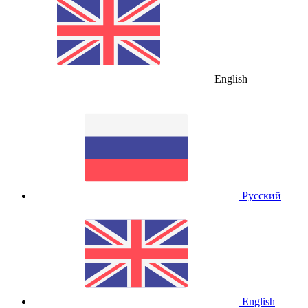
English
Русский
English