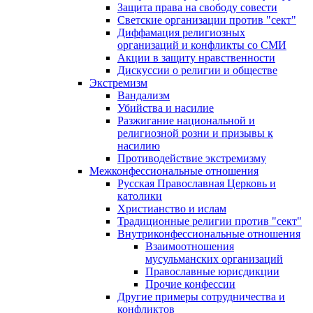
Защита права на свободу совести
Светские организации против "сект"
Диффамация религиозных
организаций и конфликты со СМИ
Акции в защиту нравственности
Дискуссии о религии и обществе
Экстремизм
Вандализм
Убийства и насилие
Разжигание национальной и
религиозной розни и призывы к
насилию
Противодействие экстремизму
Межконфессиональные отношения
Русская Православная Церковь и
католики
Христианство и ислам
Традиционные религии против "сект"
Внутриконфессиональные отношения
Взаимоотношения
мусульманских организаций
Православные юрисдикции
Прочие конфессии
Другие примеры сотрудничества и
конфликтов