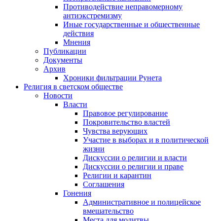
Противодействие неправомерному
антиэкстремизму
Иные государственные и общественные
действия
Мнения
Публикации
Документы
Архив
Хроники фильтрации Рунета
Религия в светском обществе
Новости
Власти
Правовое регулирование
Покровительство властей
Чувства верующих
Участие в выборах и в политической
жизни
Дискуссии о религии и власти
Дискуссии о религии и праве
Религии и карантин
Соглашения
Гонения
Административное и полицейское
вмешательство
Места для молитвы