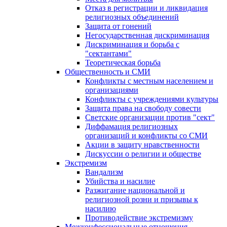
Отказ в регистрации и ликвидация
религиозных объединений
Защита от гонений
Негосударственная дискриминация
Дискриминация и борьба с
"сектантами"
Теоретическая борьба
Общественность и СМИ
Конфликты с местным населением и
организациями
Конфликты с учреждениями культуры
Защита права на свободу совести
Светские организации против "сект"
Диффамация религиозных
организаций и конфликты со СМИ
Акции в защиту нравственности
Дискуссии о религии и обществе
Экстремизм
Вандализм
Убийства и насилие
Разжигание национальной и
религиозной розни и призывы к
насилию
Противодействие экстремизму
Межконфессиональные отношения