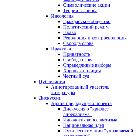
Символические акции
Теории заговора
Идеология
Гражданское общество
Политический режим
Право
Революция и контрреволюция
Свобода слова
Практика
Приватность
Свобода слова
Справедливые выборы
Хорошая полиция
Честный суд
Публикации
Аннотированный указатель
литературы
Дискуссии
Архив предыдущего проекта
Дискуссия о "кризисе
либерализма"
Идеология консерватизма
Национальная идея
Пути легитимации "управляемой