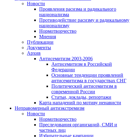
Новости
Проявления расизма и радикального
национализма
Противодействие расизму и радикальному
национализму
Нормотворчество
Мнения
Публикации
Документы
Архив
Антисемитизм 2003-2006
Антисемитизм в Российской
Федерации
Основные тенденции проявлений
антисемитизма в государствах СНГ
Политический антисемитизм в
современной России
Статьи, доклады, репортажи
Карта нападений по мотиву ненависти
Неправомерный антиэкстремизм
Новости
Нормотворчество
Преследования организаций, СМИ и
частных лиц
Избирательные кампании