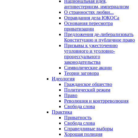
Национальная идея,
антивестернизм, империализм
О странностях любви...
Оправдания дела ЮКОСа
Основания пересмотра
приватизации
Предложения де-либерализовать
Конституцию и публичное право
Призывы к ужесточению
уголовного и уголовно-
процессуального
законодательства
Символические акции
Теории заговора
Идеология
Гражданское общество
Политический режим
Право
Революция и контрреволюция
Свобода слова
Практика
Приватность
Свобода слова
Справедливые выборы
Хорошая полиция