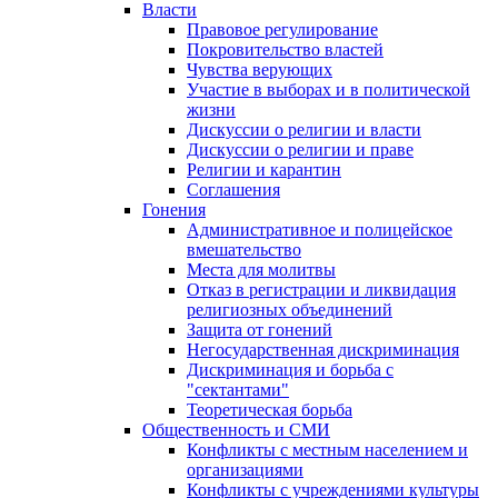
Власти
Правовое регулирование
Покровительство властей
Чувства верующих
Участие в выборах и в политической
жизни
Дискуссии о религии и власти
Дискуссии о религии и праве
Религии и карантин
Соглашения
Гонения
Административное и полицейское
вмешательство
Места для молитвы
Отказ в регистрации и ликвидация
религиозных объединений
Защита от гонений
Негосударственная дискриминация
Дискриминация и борьба с
"сектантами"
Теоретическая борьба
Общественность и СМИ
Конфликты с местным населением и
организациями
Конфликты с учреждениями культуры