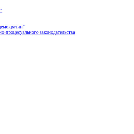
а"
демократии"
но-процесуального законодательства