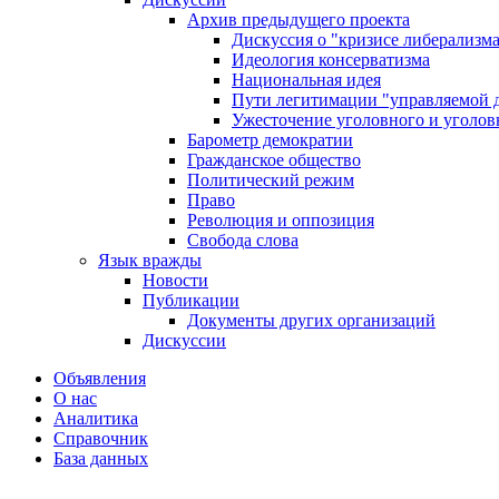
Архив предыдущего проекта
Дискуссия о "кризисе либерализм
Идеология консерватизма
Национальная идея
Пути легитимации "управляемой 
Ужесточение уголовного и уголов
Барометр демократии
Гражданское общество
Политический режим
Право
Революция и оппозиция
Свобода слова
Язык вражды
Новости
Публикации
Документы других организаций
Дискуссии
Объявления
О нас
Аналитика
Справочник
База данных