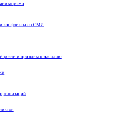
ганизациями
 и конфликты со СМИ
й розни и призывы к насилию
ки
организаций
ликтов