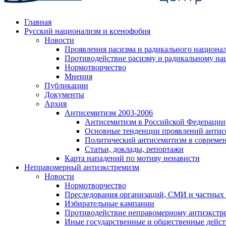
Главная
Русский национализм и ксенофобия
Новости
Проявления расизма и радикального национа
Противодействие расизму и радикальному на
Нормотворчество
Мнения
Публикации
Документы
Архив
Антисемитизм 2003-2006
Антисемитизм в Российской Федерации
Основные тенденции проявлений антис
Политический антисемитизм в совреме
Статьи, доклады, репортажи
Карта нападений по мотиву ненависти
Неправомерный антиэкстремизм
Новости
Нормотворчество
Преследования организаций, СМИ и частных
Избирательные кампании
Противодействие неправомерному антиэкстр
Иные государственные и общественные дейст