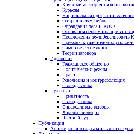
Крупные мероприятия консервати
Курьезы
Национальная идея, антивестерни
О странностях любви...
Оправдания дела ЮКОСа
Основания пересмотра приватиза
Предложения де-либерализовать 
Призывы к ужесточению уголовног
Символические акции
Теории заговора
Идеология
Гражданское общество
Политический режим
Право
Революция и контрреволюция
Свобода слова
Практика
Приватность
Свобода слова
Справедливые выборы
Хорошая полиция
Честный суд
Публикации
Аннотированный указатель литературы
Дискуссии