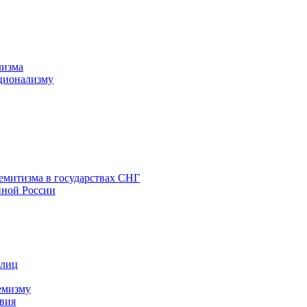
лизма
ционализму
емитизма в государствах СНГ
нной России
 лиц
емизму
вия