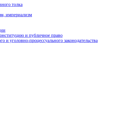
вного толка
зм, империализм
ции
Конституцию и публичное право
о и уголовно-процессуального законодательства