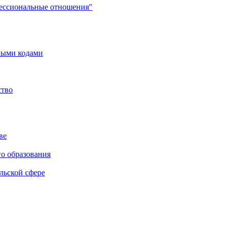
фессиональные отношения"
мыми кодами
ство
ве
го образования
льской сфере