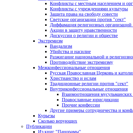
Конфликты с местным населением и ор
Конфликты с учреждениями культуры
Защита права на свободу совести
Светские организации против "сект"
Диффамация религиозных организаций
Акции в защиту нравственности
Дискуссии о религии и обществе
Экстремизм
Вандализм
Убийства и насилие
Разжигание национальной и религиозно
Противодействие экстремизму
Межконфессиональные отношения
Русская Православная Церковь и католи
Христианство и ислам
Традиционные религии против "сект"
Внутриконфессиональные отношения
Взаимоотношения мусульманских 
Православные юрисдикции
Прочие конфессии
Другие примеры сотрудничества и конф
Курьезы
Сколько верующих
Публикации
Из книг "Панорамы"