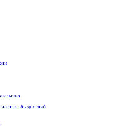
изни
ательство
игиозных объединений
"