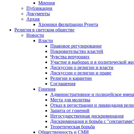
Мнения
Публикации
Документы
Архив
Хроники фильтрации Рунета
Религия в светском обществе
Новости
Власти
Правовое регулирование
Покровительство властей
Чувства верующих
Участие в выборах и в политической ж
Дискуссии о религии и власти
Дискуссии о религии и праве
Религии и карантин
Соглашения
Гонения
Административное и полицейское вмеш
Места для молитвы
Отказ в регистрации и ликвидация рел
Защита от гонений
Негосударственная дискриминация
Дискриминация и борьба с "сектантами
Теоретическая борьба
Общественность и СМИ