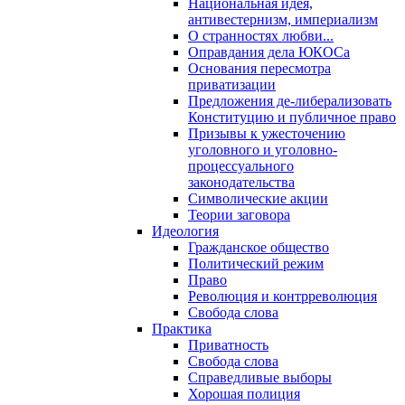
Национальная идея,
антивестернизм, империализм
О странностях любви...
Оправдания дела ЮКОСа
Основания пересмотра
приватизации
Предложения де-либерализовать
Конституцию и публичное право
Призывы к ужесточению
уголовного и уголовно-
процессуального
законодательства
Символические акции
Теории заговора
Идеология
Гражданское общество
Политический режим
Право
Революция и контрреволюция
Свобода слова
Практика
Приватность
Свобода слова
Справедливые выборы
Хорошая полиция