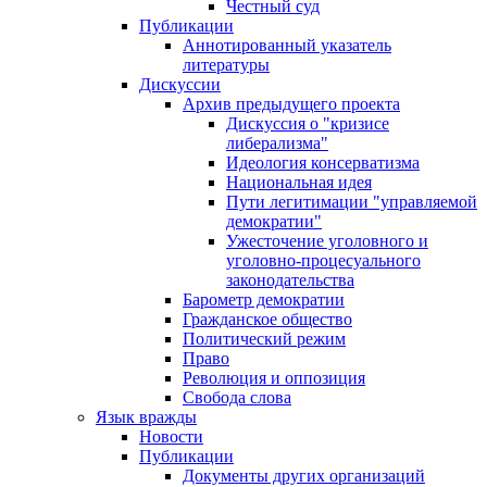
Честный суд
Публикации
Аннотированный указатель
литературы
Дискуссии
Архив предыдущего проекта
Дискуссия о "кризисе
либерализма"
Идеология консерватизма
Национальная идея
Пути легитимации "управляемой
демократии"
Ужесточение уголовного и
уголовно-процесуального
законодательства
Барометр демократии
Гражданское общество
Политический режим
Право
Революция и оппозиция
Свобода слова
Язык вражды
Новости
Публикации
Документы других организаций