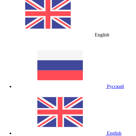
English
Русский
English