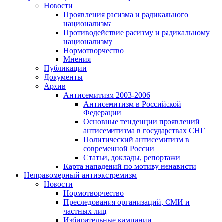
Новости
Проявления расизма и радикального
национализма
Противодействие расизму и радикальному
национализму
Нормотворчество
Мнения
Публикации
Документы
Архив
Антисемитизм 2003-2006
Антисемитизм в Российской
Федерации
Основные тенденции проявлений
антисемитизма в государствах СНГ
Политический антисемитизм в
современной России
Статьи, доклады, репортажи
Карта нападений по мотиву ненависти
Неправомерный антиэкстремизм
Новости
Нормотворчество
Преследования организаций, СМИ и
частных лиц
Избирательные кампании