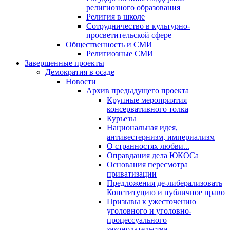
религиозного образования
Религия в школе
Сотрудничество в культурно-
просветительской сфере
Общественность и СМИ
Религиозные СМИ
Завершенные проекты
Демократия в осаде
Новости
Архив предыдущего проекта
Крупные мероприятия
консервативного толка
Курьезы
Национальная идея,
антивестернизм, империализм
О странностях любви...
Оправдания дела ЮКОСа
Основания пересмотра
приватизации
Предложения де-либерализовать
Конституцию и публичное право
Призывы к ужесточению
уголовного и уголовно-
процессуального
законодательства