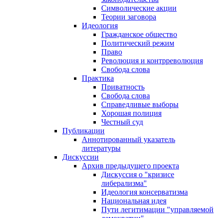
Символические акции
Теории заговора
Идеология
Гражданское общество
Политический режим
Право
Революция и контрреволюция
Свобода слова
Практика
Приватность
Свобода слова
Справедливые выборы
Хорошая полиция
Честный суд
Публикации
Аннотированный указатель
литературы
Дискуссии
Архив предыдущего проекта
Дискуссия о "кризисе
либерализма"
Идеология консерватизма
Национальная идея
Пути легитимации "управляемой