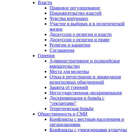
Власти
Правовое регулирование
Покровительство властей
Чувства верующих
Участие в выборах и в политической
жизни
Дискуссии о религии и власти
Дискуссии о религии и праве
Религии и карантин
Соглашения
Гонения
Административное и полицейское
вмешательство
Места для молитвы
Отказ в регистрации и ликвидация
религиозных объединений
Защита от гонений
Негосударственная дискриминация
Дискриминация и борьба с
"сектантами"
Теоретическая борьба
Общественность и СМИ
Конфликты с местным населением и
организациями
Конфликты с учреждениями культуры