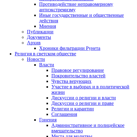
Противодействие неправомерному
антиэкстремизму
Иные государственные и общественные
действия
Мнения
Публикации
Документы
Архив
Хроники фильтрации Рунета
Религия в светском обществе
Новости
Власти
Правовое регулирование
Покровительство властей
Чувства верующих
Участие в выборах и в политической
жизни
Дискуссии о религии и власти
Дискуссии о религии и праве
Религии и карантин
Соглашения
Гонения
Административное и полицейское
вмешательство
Места для молитвы