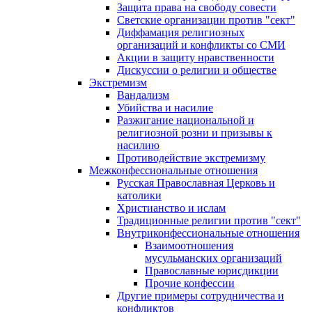
Защита права на свободу совести
Светские организации против "сект"
Диффамация религиозных
организаций и конфликты со СМИ
Акции в защиту нравственности
Дискуссии о религии и обществе
Экстремизм
Вандализм
Убийства и насилие
Разжигание национальной и
религиозной розни и призывы к
насилию
Противодействие экстремизму
Межконфессиональные отношения
Русская Православная Церковь и
католики
Христианство и ислам
Традиционные религии против "сект"
Внутриконфессиональные отношения
Взаимоотношения
мусульманских организаций
Православные юрисдикции
Прочие конфессии
Другие примеры сотрудничества и
конфликтов