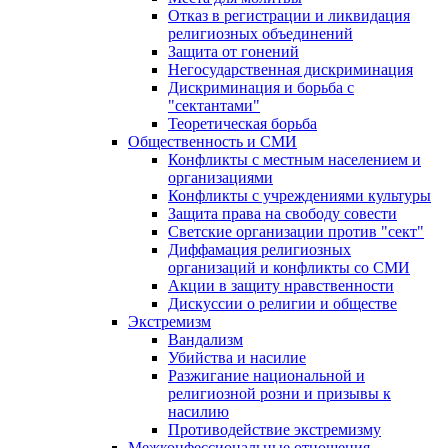
Отказ в регистрации и ликвидация
религиозных объединений
Защита от гонений
Негосударственная дискриминация
Дискриминация и борьба с
"сектантами"
Теоретическая борьба
Общественность и СМИ
Конфликты с местным населением и
организациями
Конфликты с учреждениями культуры
Защита права на свободу совести
Светские организации против "сект"
Диффамация религиозных
организаций и конфликты со СМИ
Акции в защиту нравственности
Дискуссии о религии и обществе
Экстремизм
Вандализм
Убийства и насилие
Разжигание национальной и
религиозной розни и призывы к
насилию
Противодействие экстремизму
Межконфессиональные отношения