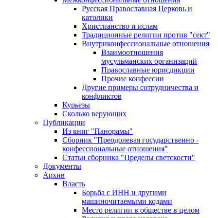
Русская Православная Церковь и
католики
Христианство и ислам
Традиционные религии против "сект"
Внутриконфессиональные отношения
Взаимоотношения
мусульманских организаций
Православные юрисдикции
Прочие конфессии
Другие примеры сотрудничества и
конфликтов
Курьезы
Сколько верующих
Публикации
Из книг "Панорамы"
Сборник "Преодолевая государственно -
конфессиональные отношения"
Статьи сборника "Пределы светскости"
Документы
Архив
Власть
Борьба с ИНН и другими
машиночитаемыми кодами
Место религии в обществе в целом