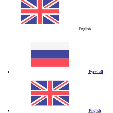
English
Русский
English