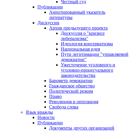
Честный суд
Публикации
Аннотированный указатель
литературы
Дискуссии
Архив предыдущего проекта
Дискуссия о "кризисе
либерализма"
Идеология консерватизма
Национальная идея
Пути легитимации "управляемой
демократии"
Ужесточение уголовного и
уголовно-процесуального
законодательства
Барометр демократии
Гражданское общество
Политический режим
Право
Революция и оппозиция
Свобода слова
Язык вражды
Новости
Публикации
Документы других организаций