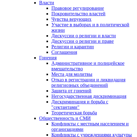
Власти
Правовое регулирование
Покровительство властей
Чувства верующих
Участие в выборах и в политической
жизни
Дискуссии о религии и власти
Дискуссии о религии и праве
Религии и карантин
Соглашения
Гонения
Административное и полицейское
вмешательство
Места для молитвы
Отказ в регистрации и ликвидация
религиозных объединений
Защита от гонений
Негосударственная дискриминация
Дискриминация и борьба с
"сектантами"
Теоретическая борьба
Общественность и СМИ
Конфликты с местным населением и
организациями
Конфликты с учреждениями культуры