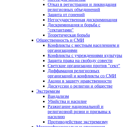
Отказ в регистрации и ликвидация
религиозных объединений
Защита от гонений
Негосударственная дискриминация
Дискриминация и борьба с
"сектантами"
Теоретическая борьба
Общественность и СМИ
Конфликты с местным населением и
организациями
Конфликты с учреждениями культуры
Защита права на свободу совести
Светские организации против "сект"
Диффамация религиозных
организаций и конфликты со СМИ
Акции в защиту нравственности
Дискуссии о религии и обществе
Экстремизм
Вандализм
Убийства и насилие
Разжигание национальной и
религиозной розни и призывы к
насилию
Противодействие экстремизму
Межконфессиональные отношения