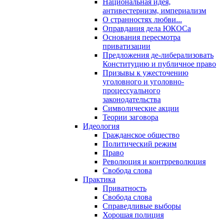
Национальная идея,
антивестернизм, империализм
О странностях любви...
Оправдания дела ЮКОСа
Основания пересмотра
приватизации
Предложения де-либерализовать
Конституцию и публичное право
Призывы к ужесточению
уголовного и уголовно-
процессуального
законодательства
Символические акции
Теории заговора
Идеология
Гражданское общество
Политический режим
Право
Революция и контрреволюция
Свобода слова
Практика
Приватность
Свобода слова
Справедливые выборы
Хорошая полиция