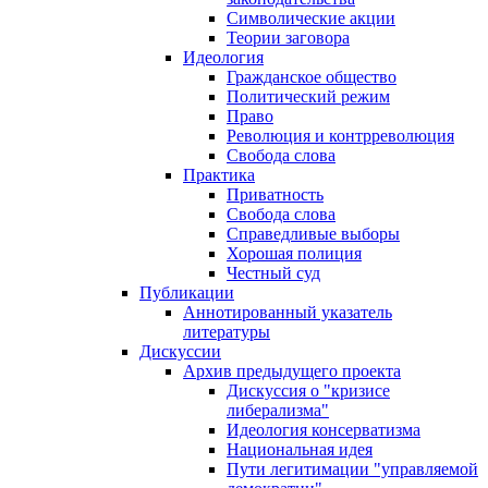
Символические акции
Теории заговора
Идеология
Гражданское общество
Политический режим
Право
Революция и контрреволюция
Свобода слова
Практика
Приватность
Свобода слова
Справедливые выборы
Хорошая полиция
Честный суд
Публикации
Аннотированный указатель
литературы
Дискуссии
Архив предыдущего проекта
Дискуссия о "кризисе
либерализма"
Идеология консерватизма
Национальная идея
Пути легитимации "управляемой