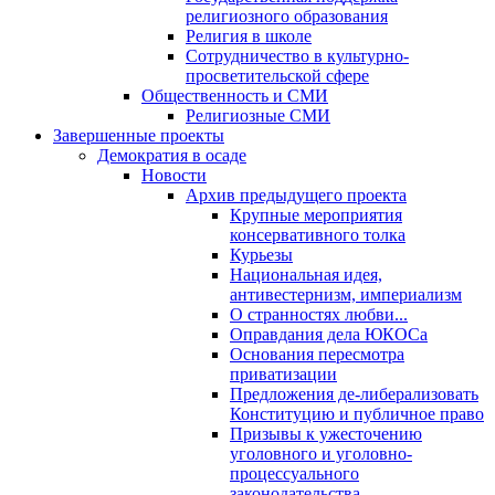
религиозного образования
Религия в школе
Сотрудничество в культурно-
просветительской сфере
Общественность и СМИ
Религиозные СМИ
Завершенные проекты
Демократия в осаде
Новости
Архив предыдущего проекта
Крупные мероприятия
консервативного толка
Курьезы
Национальная идея,
антивестернизм, империализм
О странностях любви...
Оправдания дела ЮКОСа
Основания пересмотра
приватизации
Предложения де-либерализовать
Конституцию и публичное право
Призывы к ужесточению
уголовного и уголовно-
процессуального
законодательства