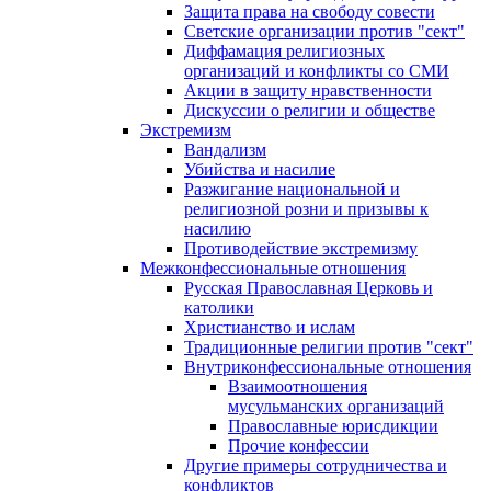
Защита права на свободу совести
Светские организации против "сект"
Диффамация религиозных
организаций и конфликты со СМИ
Акции в защиту нравственности
Дискуссии о религии и обществе
Экстремизм
Вандализм
Убийства и насилие
Разжигание национальной и
религиозной розни и призывы к
насилию
Противодействие экстремизму
Межконфессиональные отношения
Русская Православная Церковь и
католики
Христианство и ислам
Традиционные религии против "сект"
Внутриконфессиональные отношения
Взаимоотношения
мусульманских организаций
Православные юрисдикции
Прочие конфессии
Другие примеры сотрудничества и
конфликтов