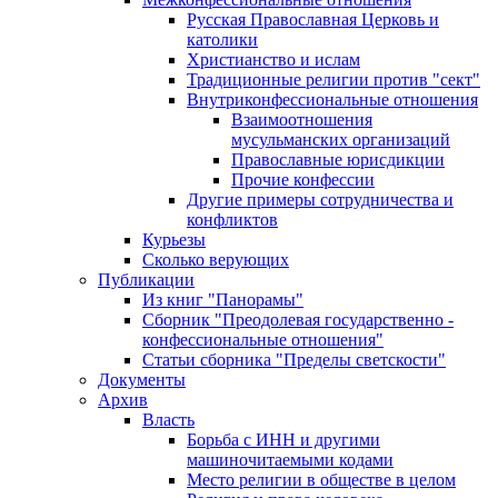
Русская Православная Церковь и
католики
Христианство и ислам
Традиционные религии против "сект"
Внутриконфессиональные отношения
Взаимоотношения
мусульманских организаций
Православные юрисдикции
Прочие конфессии
Другие примеры сотрудничества и
конфликтов
Курьезы
Сколько верующих
Публикации
Из книг "Панорамы"
Сборник "Преодолевая государственно -
конфессиональные отношения"
Статьи сборника "Пределы светскости"
Документы
Архив
Власть
Борьба с ИНН и другими
машиночитаемыми кодами
Место религии в обществе в целом