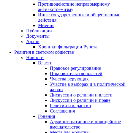
Противодействие неправомерному
антиэкстремизму
Иные государственные и общественные
действия
Мнения
Публикации
Документы
Архив
Хроники фильтрации Рунета
Религия в светском обществе
Новости
Власти
Правовое регулирование
Покровительство властей
Чувства верующих
Участие в выборах и в политической
жизни
Дискуссии о религии и власти
Дискуссии о религии и праве
Религии и карантин
Соглашения
Гонения
Административное и полицейское
вмешательство
Места для молитвы