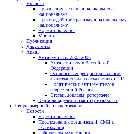
Новости
Проявления расизма и радикального
национализма
Противодействие расизму и радикальному
национализму
Нормотворчество
Мнения
Публикации
Документы
Архив
Антисемитизм 2003-2006
Антисемитизм в Российской
Федерации
Основные тенденции проявлений
антисемитизма в государствах СНГ
Политический антисемитизм в
современной России
Статьи, доклады, репортажи
Карта нападений по мотиву ненависти
Неправомерный антиэкстремизм
Новости
Нормотворчество
Преследования организаций, СМИ и
частных лиц
Избирательные кампании